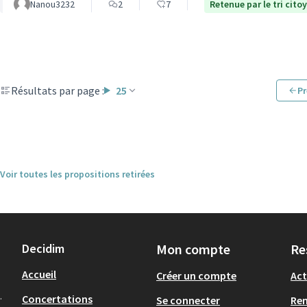
Nanou3232
2
7
Retenue par le tri cito
Résultats par page :
25
Pr
Voir toutes les propositions retirées
Decidim
Mon compte
Re
Accueil
Créer un compte
Act
.
Concertations
Se connecter
Re