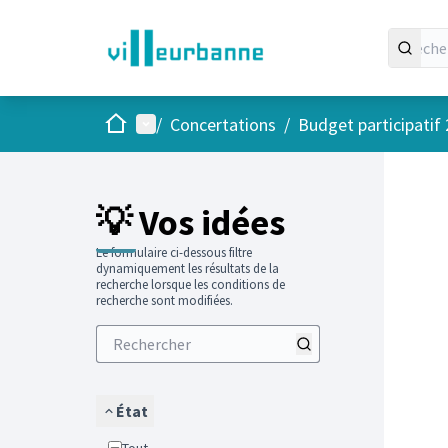
Accueil
Menu principal
/
Concertations
/
Budget participatif
Passer
L'élément
+
−
💡 Vos idées
Le formulaire ci-dessous filtre
dynamiquement les résultats de la
recherche lorsque les conditions de
recherche sont modifiées.
État