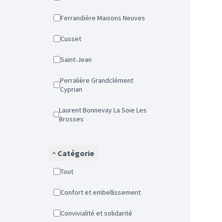
Ferrandière Maisons Neuves
Cusset
Saint-Jean
Perralière Grandclément
Cyprian
Laurent Bonnevay La Soie Les
Brosses
Catégorie
Tout
Confort et embellissement
Convivialité et solidarité