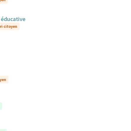
n éducative
ri citoyen
oyen