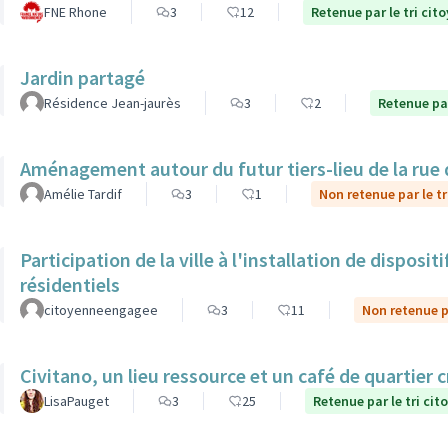
FNE Rhone
3
12
Retenue par le tri cit
Jardin partagé
Résidence Jean-jaurès
3
2
Retenue par
Aménagement autour du futur tiers-lieu de la rue 
Amélie Tardif
3
1
Non retenue par le tr
Participation de la ville à l'installation de dispos
résidentiels
citoyenneengagee
3
11
Non retenue pa
Civitano, un lieu ressource et un café de quartier c
LisaPauget
3
25
Retenue par le tri cit