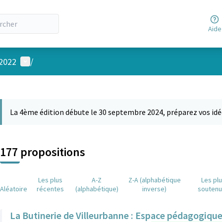
Aide
Menu utilisateur
 2022
/
 la carte
 suivant est une carte qui présente les éléments de cette page comm
La 4ème édition débute le 30 septembre 2024, préparez vos idé
177 propositions
Les plus
A-Z
Z-A (alphabétique
Les pl
Aléatoire
récentes
(alphabétique)
inverse)
souten
La Butinerie de Villeurbanne : Espace pédagogique e