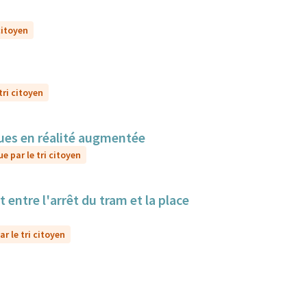
citoyen
tri citoyen
sques en réalité augmentée
e par le tri citoyen
 entre l'arrêt du tram et la place
r le tri citoyen