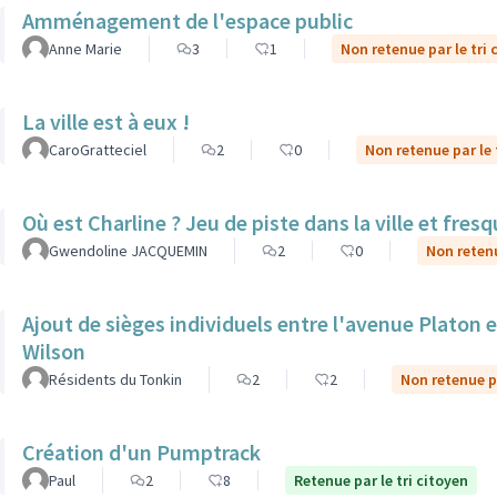
Amménagement de l'espace public
Anne Marie
3
1
Non retenue par le tri 
La ville est à eux !
CaroGratteciel
2
0
Non retenue par le 
Où est Charline ? Jeu de piste dans la ville et fre
Gwendoline JACQUEMIN
2
0
Non retenu
Ajout de sièges individuels entre l'avenue Platon et
Wilson
Résidents du Tonkin
2
2
Non retenue pa
Création d'un Pumptrack
Paul
2
8
Retenue par le tri citoyen