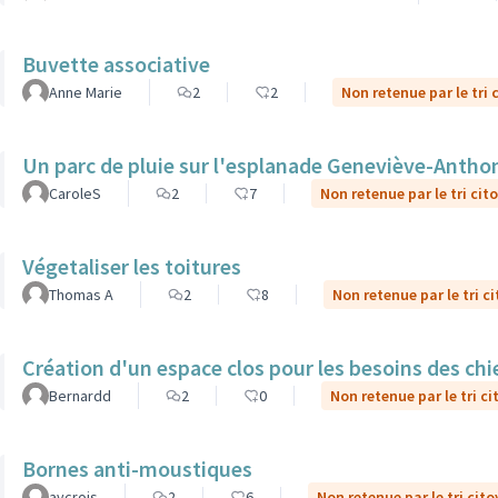
Buvette associative
Anne Marie
2
2
Non retenue par le tri 
Un parc de pluie sur l'esplanade Geneviève-Antho
CaroleS
2
7
Non retenue par le tri cit
Végetaliser les toitures
Thomas A
2
8
Non retenue par le tri c
Création d'un espace clos pour les besoins des ch
Bernardd
2
0
Non retenue par le tri c
Bornes anti-moustiques
avcrois
2
6
Non retenue par le tri cit