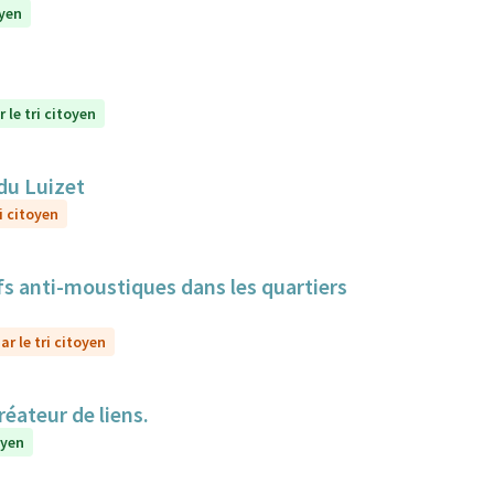
oyen
 le tri citoyen
du Luizet
i citoyen
itifs anti-moustiques dans les quartiers
r le tri citoyen
réateur de liens.
oyen