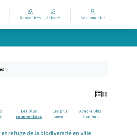
Rencontres
Activité
Se connecter
Leaflet
|
©
OpenStreetMap
contributors
e des points de carte. L'élément peut être utilisé avec un lecteur
es !
us
Les plus
Les plus
Avec le plus
ues
commentées
suivies
d'auteurs
t refuge de la biodiversité en ville