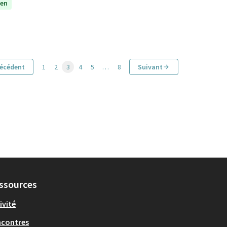
yen
écédent
1
2
3
4
5
…
8
Suivant
ssources
ivité
ncontres