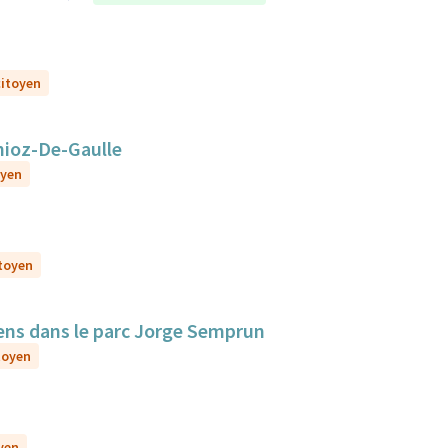
citoyen
nioz-De-Gaulle
oyen
itoyen
iens dans le parc Jorge Semprun
itoyen
oyen