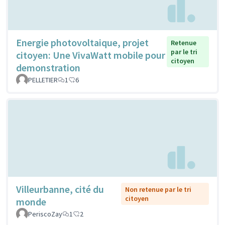
Energie photovoltaique, projet
Retenue
par le tri
citoyen: Une VivaWatt mobile pour
citoyen
demonstration
PELLETIER
1
6
Villeurbanne, cité du
Non retenue par le tri
citoyen
monde
PeriscoZay
1
2