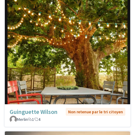
Guinguette Wilson
Non retenue par le tri citoyen
Merlin
1
4