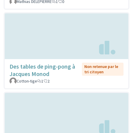
Mathias DELEPIERRE
1
0
Des tables de ping-pong à
Non retenue par le
tri citoyen
Jacques Monod
Cotton-tige
1
2