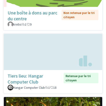
Une boîte à dons au parc
Non retenue par le tri
citoyen
du centre
krebs
1
9
Tiers lieu: Hangar
Retenue par le tri
citoyen
Computer Club
Hangar Computer Club
1
18