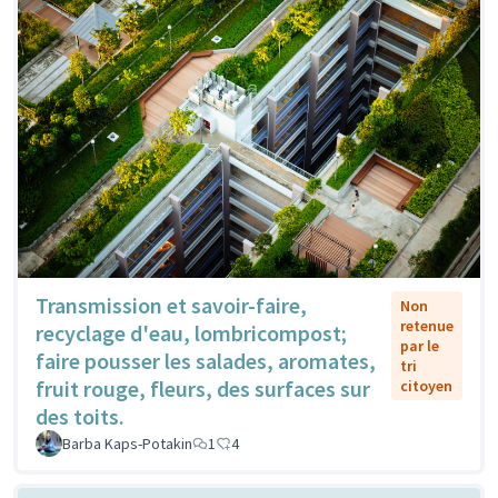
Transmission et savoir-faire,
Non
retenue
recyclage d'eau, lombricompost;
par le
faire pousser les salades, aromates,
tri
fruit rouge, fleurs, des surfaces sur
citoyen
des toits.
Barba Kaps-Potakin
1
4