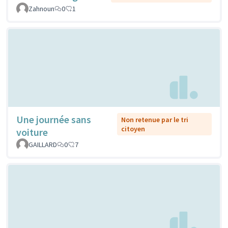
Zahnoun
0
1
Une journée sans
Non retenue par le tri
citoyen
voiture
GAILLARD
0
7