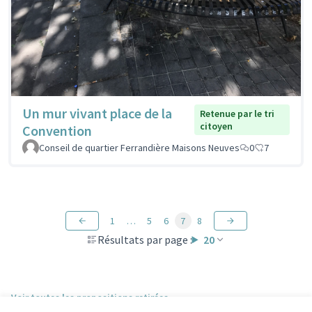
Un mur vivant place de la
Retenue par le tri
citoyen
Convention
Conseil de quartier Ferrandière Maisons Neuves
0
7
1
…
5
6
7
8
Résultats par page :
20
Voir toutes les propositions retirées