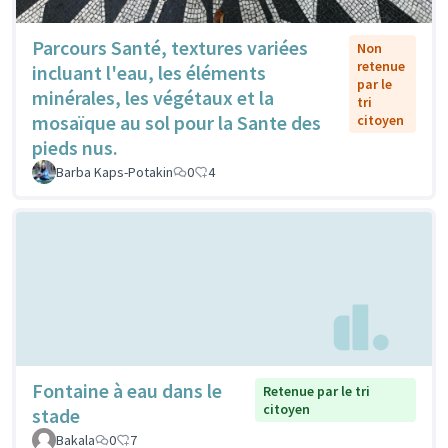
Parcours Santé, textures variées
Non
retenue
incluant l'eau, les éléments
par le
minérales, les végétaux et la
tri
mosaïque au sol pour la Sante des
citoyen
pieds nus.
Barba Kaps-Potakin
0
4
Fontaine à eau dans le
Retenue par le tri
citoyen
stade
Bakala
0
7