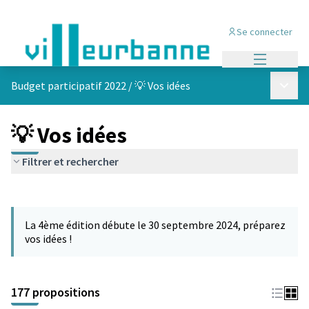
Se connecter
Menu princi
Menu p
Budget participatif 2022
/
💡 Vos idées
💡 Vos idées
Filtrer et rechercher
Passer la carte
Leaflet
|
©
OpenStreetMap
contributors
L'élément suivant est une carte qui présente les éléments de cet
+
La 4ème édition débute le 30 septembre 2024, préparez
−
vos idées !
177 propositions