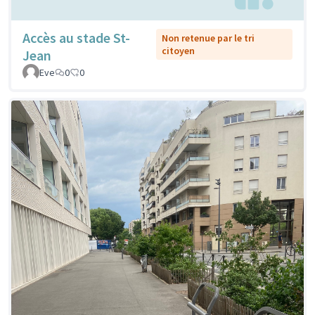
Accès au stade St-
Non retenue par le tri
citoyen
Jean
Eve
0
0