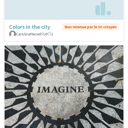
Colors in the city
Non retenue par le tri citoyen
CaroGratteciel
0
1