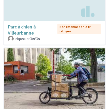
Parc à chien à
Non retenue par le tri
citoyen
Villeurbanne
Febpecker
9
9