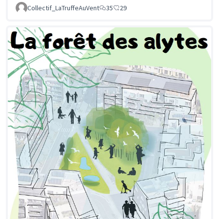
Collectif_LaTruffeAuVent
35
29