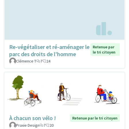
Re-végétaliser et ré-aménager le
Retenue par
le tri citoyen
parc des droits de l'homme
Clémence T
7
24
À chacun son vélo !
Retenue par le tri citoyen
Praxie Design
7
20