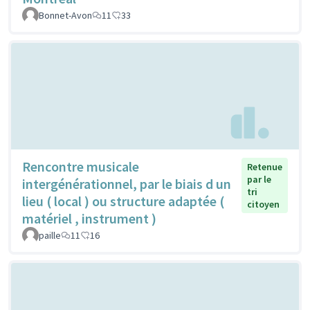
Bonnet-Avon
11
33
Rencontre musicale
Retenue
par le
intergénérationnel, par le biais d un
tri
lieu ( local ) ou structure adaptée (
citoyen
matériel , instrument )
paille
11
16