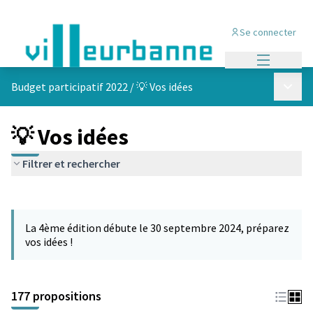
Se connecter
Menu princi
Menu p
Budget participatif 2022
/
💡 Vos idées
💡 Vos idées
Filtrer et rechercher
Passer la carte
Leaflet
|
©
OpenStreetMap
contributors
L'élément suivant est une carte qui présente les éléments de cet
+
La 4ème édition débute le 30 septembre 2024, préparez
−
vos idées !
177 propositions