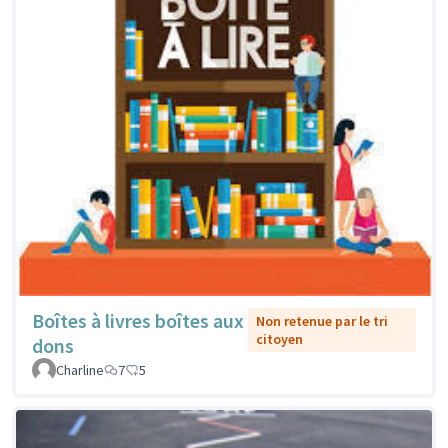
Boîtes à livres boîtes aux
Non retenue par le tri
citoyen
dons
Charline
7
5