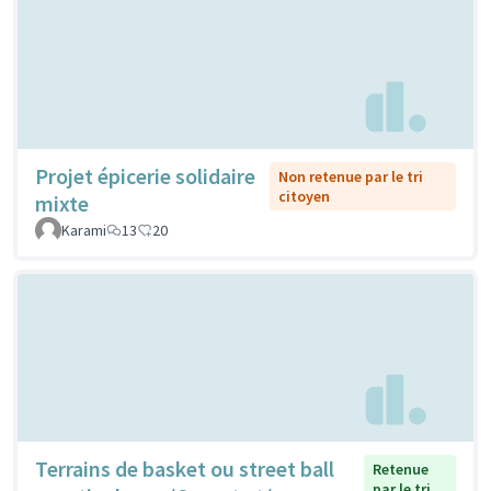
Projet épicerie solidaire
Non retenue par le tri
citoyen
mixte
Karami
13
20
Terrains de basket ou street ball
Retenue
par le tri