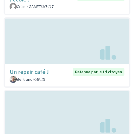
Celine GAMET
7
7
Un repair café !
Retenue par le tri citoyen
Bertrand
6
9