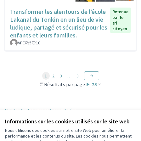
Transformer les alentours de l’école
Retenue
par le
Lakanal du Tonkin en un lieu de vie
tri
ludique, partagé et sécurisé pour les
citoyen
enfants et leurs familles.
APE
5
10
1
2
3
…
8
Résultats par page :
25
Voir toutes les propositions retirées
Informations sur les cookies utilisés sur le site web
Nous utilisons des cookies sur notre site Web pour améliorer la
Conditions d'utilisation
performance et les contenus du site. Les cookies nous permettent
Paramètres des cookies