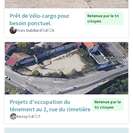
Prêt de Vélo-cargo pour
Retenue par le tri
citoyen
besoin ponctuel.
Yves Dubillard
8
8
Projets d'occupation du
Retenue par le
tri citoyen
tènement au 2, rue du cimetière
Kessy
8
7