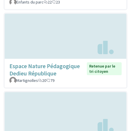
Enfants du parc
22
23
Espace Nature Pédagogique
Retenue par le
tri citoyen
Dedieu République
Martignolles
20
79