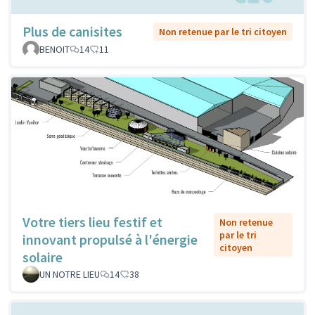
Plus de canisites
Non retenue par le tri citoyen
BENOIT
14
11
Votre tiers lieu festif et
Non retenue
par le tri
innovant propulsé à l'énergie
citoyen
solaire
UN NOTRE LIEU
14
38