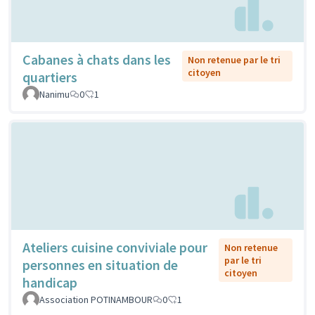
Cabanes à chats dans les
Non retenue par le tri
citoyen
quartiers
Nanimu
0
1
Ateliers cuisine conviviale pour
Non retenue
par le tri
personnes en situation de
citoyen
handicap
Association POTINAMBOUR
0
1