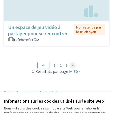
Un espace de jeu vidéo à
Non retenue par
le tri citoyen
partager pour se rencontrer
Lefebvre
1
0
1
2
3
4
Résultats par page :
50
Voir toutes les propositions retirées
Informations sur les cookies utilisés sur le site web
Nous utilisons des cookies sur notre site Web pour améliorer la
Conditions d'utilisation
performance et les contenus du site. Les cookies nous permettent