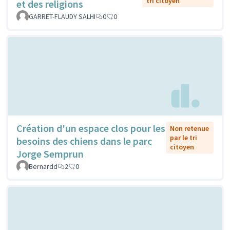
tri citoyen
et des religions
GARRET-FLAUDY SALHI
0
0
Création d'un espace clos pour les
Non retenue
par le tri
besoins des chiens dans le parc
citoyen
Jorge Semprun
Bernardd
2
0