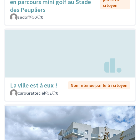
en parcours mini golf au Stade
citoyen
des Peupliers
sedoff
0
0
La ville est à eux !
Non retenue par le tri citoyen
CaroGratteciel
2
0