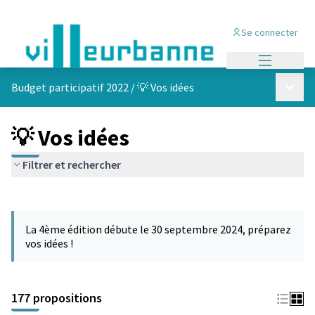
Se connecter
Menu princi
Menu p
Budget participatif 2022
/
💡 Vos idées
💡 Vos idées
Filtrer et rechercher
Passer la carte
Leaflet
|
©
OpenStreetMap
contributors
L'élément suivant est une carte qui présente les éléments de cet
+
La 4ème édition débute le 30 septembre 2024, préparez
−
vos idées !
177 propositions