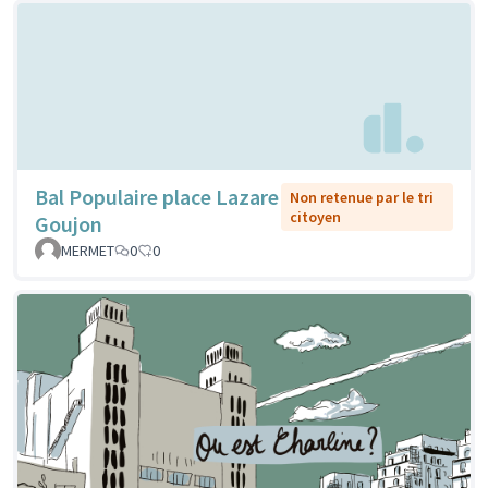
Bal Populaire place Lazare
Non retenue par le tri
citoyen
Goujon
MERMET
0
0