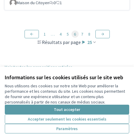
Maison du Citoyen
0
1
1
…
4
5
6
7
8
Résultats par page :
25
Voir toutes les propositions retirées
Informations sur les cookies utilisés sur le site web
Nous utilisons des cookies sur notre site Web pour améliorer la
Conditions d'utilisation
performance et les contenus du site. Les cookies nous permettent
Paramètres des cookies
de fournir une expérience utilisateur et un contenu plus
Participez Villeurbanne sur X
Participez Villeurbanne sur Facebook
Participez Villeurbanne sur Instagram
Participez Villeurbanne sur YouTube
personnalisés à partir de nos canaux de médias sociaux.
(Lien externe)
(Lien externe)
(Lien externe)
(Lien externe)
Tout accepter
Accepter seulement les cookies essentiels
Licence Cre
(Lien extern
Paramètres
(Lien externe)
Site réalisé grâce au
logiciel libre Decidim
.