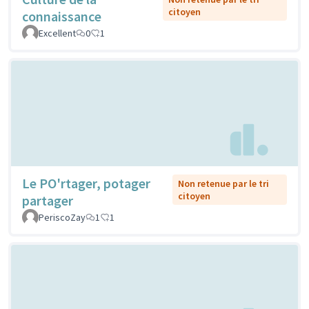
citoyen
connaissance
Excellent
0
1
Le PO'rtager, potager
Non retenue par le tri
citoyen
partager
PeriscoZay
1
1