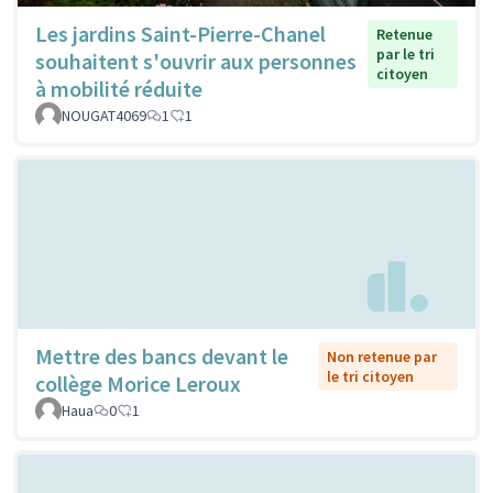
Les jardins Saint-Pierre-Chanel
Retenue
par le tri
souhaitent s'ouvrir aux personnes
citoyen
à mobilité réduite
NOUGAT4069
1
1
Mettre des bancs devant le
Non retenue par
le tri citoyen
collège Morice Leroux
Haua
0
1