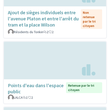
Ajout de sièges individuels entre
Non
retenue
l'avenue Platon et entre l'arrêt du
par le tri
tram et la place Wilson
citoyen
Résidents du Tonkin
2
2
Points d'eau dans l'espace
Retenue par le tri
citoyen
public
LALCA
1
2