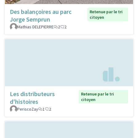
Des balançoires au parc
Retenue par le tri
citoyen
Jorge Semprun
Mathias DELEPIERRE
2
2
Les distributeurs
Retenue par le tri
citoyen
d'histoires
PeriscoZay
1
2