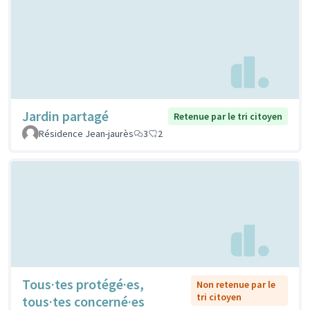
Jardin partagé
Retenue par le tri citoyen
Résidence Jean-jaurès
3
2
Tous·tes protégé·es,
Non retenue par le
tri citoyen
tous·tes concerné·es