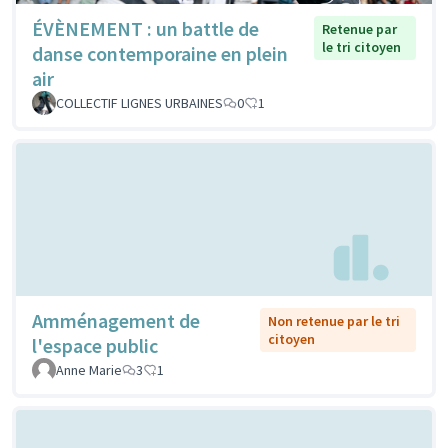
ÉVÈNEMENT : un battle de
Retenue par
le tri citoyen
danse contemporaine en plein
air
COLLECTIF LIGNES URBAINES
0
1
Amménagement de
Non retenue par le tri
citoyen
l'espace public
Anne Marie
3
1