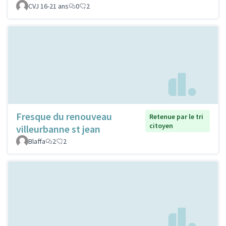
CVJ 16-21 ans
0
2
Fresque du renouveau
Retenue par le tri
citoyen
villeurbanne st jean
Blaffa
2
2