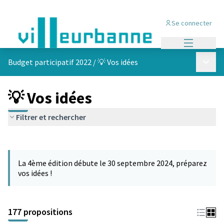
Se connecter
Menu princi
Menu p
Budget participatif 2022
/
💡 Vos idées
💡 Vos idées
Filtrer et rechercher
Passer la carte
Leaflet
|
©
OpenStreetMap
contributors
L'élément suivant est une carte qui présente les éléments de cet
+
La 4ème édition débute le 30 septembre 2024, préparez
−
vos idées !
177 propositions