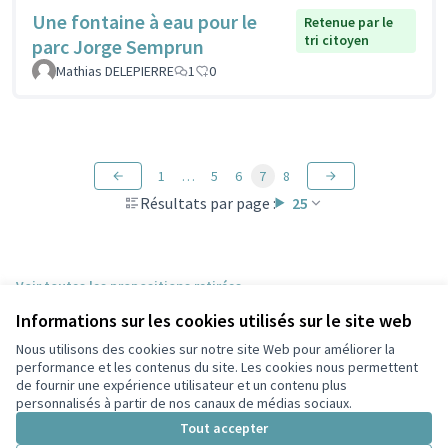
Une fontaine à eau pour le
Retenue par le
tri citoyen
parc Jorge Semprun
Mathias DELEPIERRE
1
0
1
…
5
6
7
8
Résultats par page :
25
Voir toutes les propositions retirées
Informations sur les cookies utilisés sur le site web
Nous utilisons des cookies sur notre site Web pour améliorer la
Conditions d'utilisation
performance et les contenus du site. Les cookies nous permettent
Paramètres des cookies
de fournir une expérience utilisateur et un contenu plus
Participez Villeurbanne sur X
Participez Villeurbanne sur Facebook
Participez Villeurbanne sur Instagram
Participez Villeurbanne sur YouTube
personnalisés à partir de nos canaux de médias sociaux.
(Lien externe)
(Lien externe)
(Lien externe)
(Lien externe)
Tout accepter