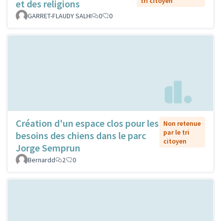
tri citoyen
et des religions
GARRET-FLAUDY SALHI
0
0
Création d'un espace clos pour les
Non retenue
par le tri
besoins des chiens dans le parc
citoyen
Jorge Semprun
Bernardd
2
0