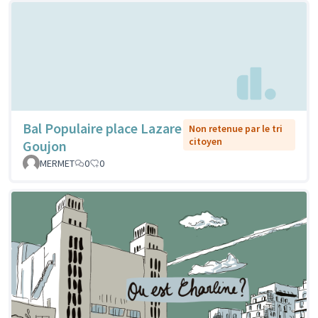
Bal Populaire place Lazare
Non retenue par le tri
citoyen
Goujon
MERMET
0
0