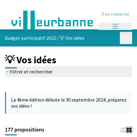
Se connecter
Menu princi
Menu p
Budget participatif 2022
/
💡 Vos idées
💡 Vos idées
Filtrer et rechercher
Passer la carte
Leaflet
|
©
OpenStreetMap
contributors
L'élément suivant est une carte qui présente les éléments de cet
+
La 4ème édition débute le 30 septembre 2024, préparez
−
vos idées !
177 propositions