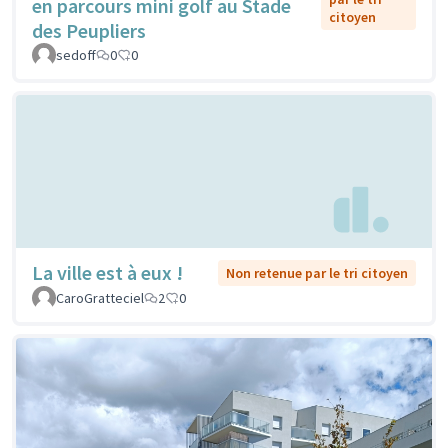
en parcours mini golf au Stade
citoyen
des Peupliers
sedoff
0
0
La ville est à eux !
Non retenue par le tri citoyen
CaroGratteciel
2
0