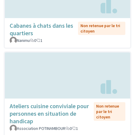
Cabanes à chats dans les
Non retenue par le tri
citoyen
quartiers
Nanimu
0
1
Ateliers cuisine conviviale pour
Non retenue
par le tri
personnes en situation de
citoyen
handicap
Association POTINAMBOUR
0
1