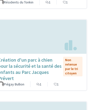
Résidents du Tonkin
1
1
Création d'un parc à chien
Non
retenue
pour la sécurité et la santé des
par le tri
enfants au Parc Jacques
citoyen
Prévert
Piégay Bullion
1
1