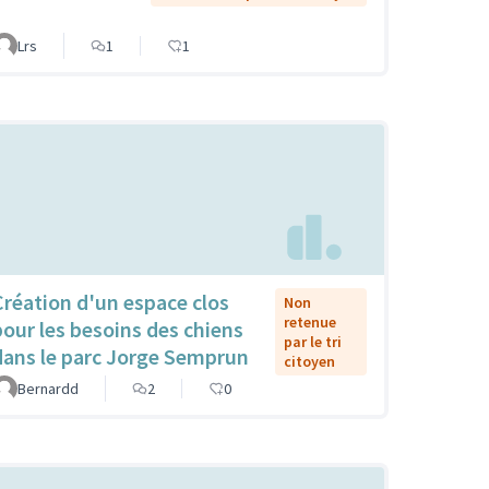
Lrs
1
1
Création d'un espace clos
Non
retenue
pour les besoins des chiens
par le tri
dans le parc Jorge Semprun
citoyen
Bernardd
2
0