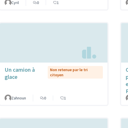
Cyril
0
1
Un camion à
Non retenue par le tri
citoyen
glace
Zahnoun
0
1