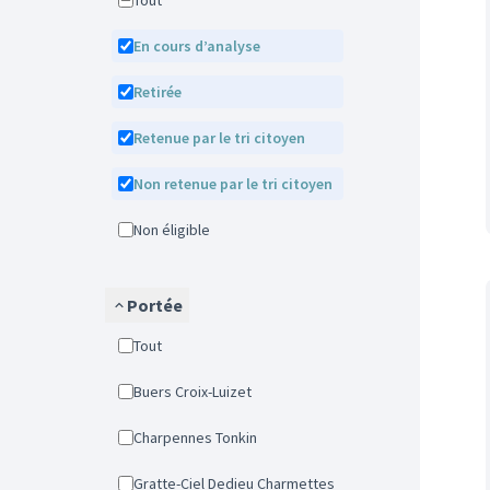
Tout
En cours d’analyse
Retirée
Retenue par le tri citoyen
Non retenue par le tri citoyen
Non éligible
Portée
Tout
Buers Croix-Luizet
Charpennes Tonkin
Gratte-Ciel Dedieu Charmettes