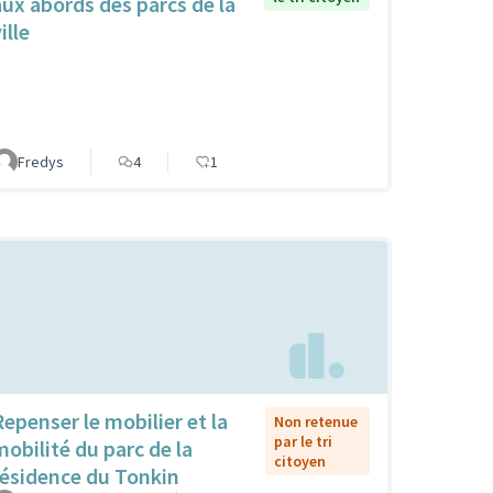
aux abords des parcs de la
ille
Fredys
4
1
Repenser le mobilier et la
Non retenue
par le tri
mobilité du parc de la
citoyen
résidence du Tonkin