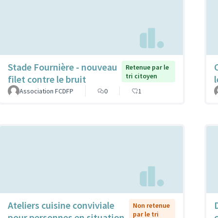
Stade Fournière - nouveau
Retenue par le
tri citoyen
filet contre le bruit
Association FCDFP
0
1
Ateliers cuisine conviviale
Non retenue
par le tri
pour personnes en situation