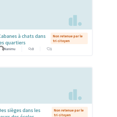
Cabanes à chats dans
Non retenue par le
tri citoyen
les quartiers
Nanimu
0
1
Des sièges dans les
Non retenue par le
tri citoyen
cours des écoles