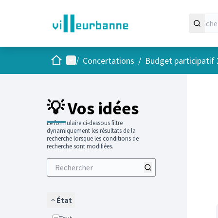
Accueil
Menu principal
/
Concertations
/
Budget participatif
Passer
L'élément
+
−
💡 Vos idées
Le formulaire ci-dessous filtre
dynamiquement les résultats de la
recherche lorsque les conditions de
recherche sont modifiées.
État