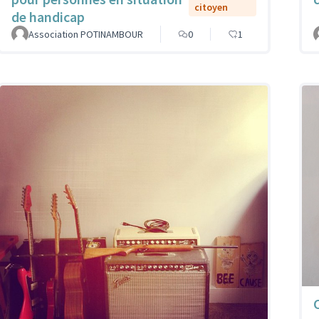
citoyen
de handicap
Association POTINAMBOUR
0
1