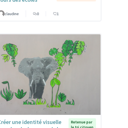
claudine
0
1
Créer une identité visuelle
Retenue par
le tri citoyen