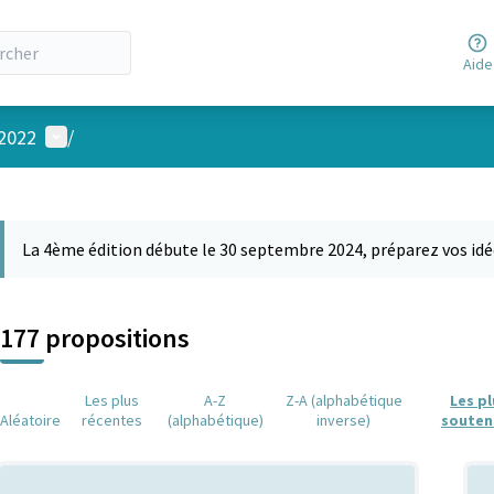
Aide
Menu utilisateur
 2022
/
 la carte
 suivant est une carte qui présente les éléments de cette page comm
La 4ème édition débute le 30 septembre 2024, préparez vos idé
177 propositions
Les plus
A-Z
Z-A (alphabétique
Les p
Aléatoire
récentes
(alphabétique)
inverse)
souten