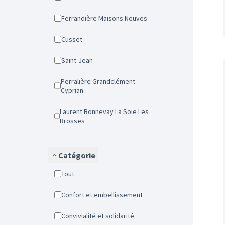
Ferrandière Maisons Neuves
Cusset
Saint-Jean
Perralière Grandclément
Cyprian
Laurent Bonnevay La Soie Les
Brosses
Catégorie
Tout
Confort et embellissement
Convivialité et solidarité