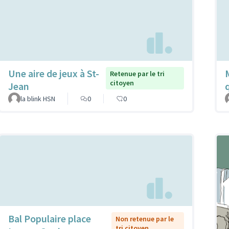
Une aire de jeux à St-
Retenue par le tri
citoyen
Jean
la blink HSN
0
0
Bal Populaire place
Non retenue par le
tri citoyen