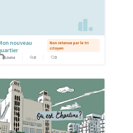
Mon nouveau
Non retenue par le tri
citoyen
quartier
Louna
0
0