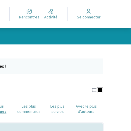
Rencontres
Activité
Se connecter
Leaflet
|
©
OpenStreetMap
contributors
e des points de carte. L'élément peut être utilisé avec un lecteur
es !
lus
Les plus
Les plus
Avec le plus
ues
commentées
suivies
d'auteurs