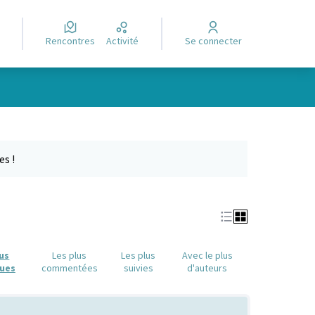
Rencontres
Activité
Se connecter
Leaflet
|
©
OpenStreetMap
contributors
e des points de carte. L'élément peut être utilisé avec un lecteur
es !
lus
Les plus
Les plus
Avec le plus
ues
commentées
suivies
d'auteurs