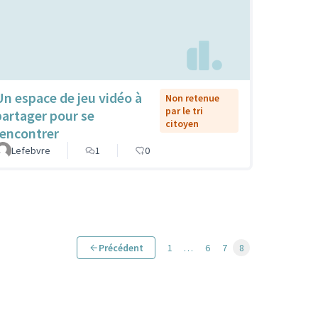
Un espace de jeu vidéo à
Non retenue
par le tri
partager pour se
citoyen
rencontrer
Lefebvre
1
0
Précédent
1
…
6
7
8