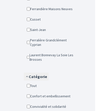
Ferrandière Maisons Neuves
Cusset
Saint-Jean
Perralière Grandclément
Cyprian
Laurent Bonnevay La Soie Les
Brosses
Catégorie
Tout
Confort et embellissement
Convivialité et solidarité