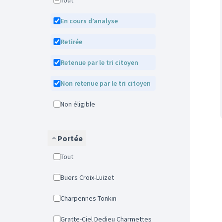
Tout
En cours d’analyse
Retirée
Retenue par le tri citoyen
Non retenue par le tri citoyen
Non éligible
Portée
Tout
Buers Croix-Luizet
Charpennes Tonkin
Gratte-Ciel Dedieu Charmettes