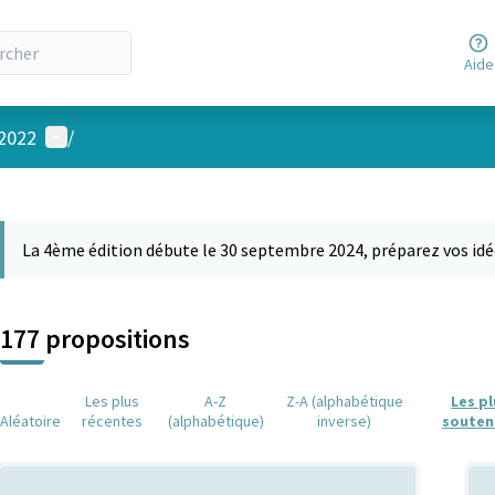
Aide
Menu utilisateur
 2022
/
 la carte
 suivant est une carte qui présente les éléments de cette page comm
La 4ème édition débute le 30 septembre 2024, préparez vos idé
177 propositions
Les plus
A-Z
Z-A (alphabétique
Les p
Aléatoire
récentes
(alphabétique)
inverse)
souten