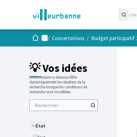
Accueil
Menu principal
/
Concertations
/
Budget participatif
Passer
L'élément
+
−
💡 Vos idées
Le formulaire ci-dessous filtre
dynamiquement les résultats de la
recherche lorsque les conditions de
recherche sont modifiées.
État