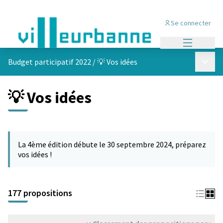
Se connecter
Menu princi
Menu p
Budget participatif 2022
/
💡 Vos idées
💡 Vos idées
Passer la carte
Leaflet
|
©
OpenStreetMap
contributors
L'élément suivant est une carte qui présente les éléments de cet
+
La 4ème édition débute le 30 septembre 2024, préparez
−
vos idées !
177 propositions