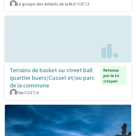
Le groupe des enfants de la MJC
0
3
Terrains de basket ou street ball
Retenue
par le tri
quartier buers/Cusset et/ou parc
citoyen
de la commune
Tep
13
4