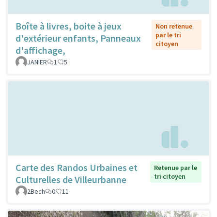
Boîte à livres, boite à jeux
Non retenue
par le tri
d'extérieur enfants, Panneaux
citoyen
d'affichage,
JANIER
1
5
Carte des Randos Urbaines et
Retenue par le
tri citoyen
Culturelles de Villeurbanne
2Bech
0
11