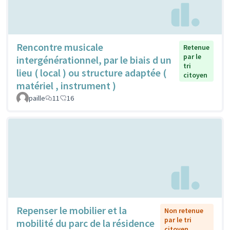
Rencontre musicale
Retenue
par le
intergénérationnel, par le biais d un
tri
lieu ( local ) ou structure adaptée (
citoyen
matériel , instrument )
paille
11
16
Repenser le mobilier et la
Non retenue
par le tri
mobilité du parc de la résidence
citoyen