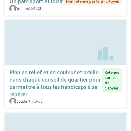
Un parc sport et loisir
Non retenue par le tri citoyen
Younes
2
3
Plan en relief et en couleur et braille
Retenue
par le
dans chaque conseil de quartier pour
tri
permettre à tous les handicaps à se
citoyen
repérer
coudert
0
5