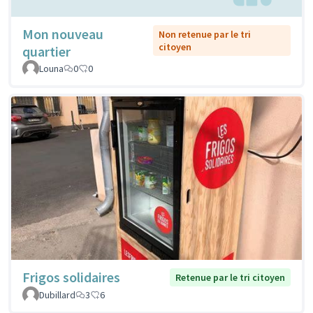
Mon nouveau
Non retenue par le tri
citoyen
quartier
Louna
0
0
Frigos solidaires
Retenue par le tri citoyen
Dubillard
3
6