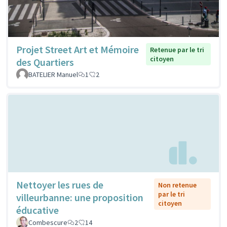
Projet Street Art et Mémoire
Retenue par le tri
citoyen
des Quartiers
BATELIER Manuel
1
2
Nettoyer les rues de
Non retenue
par le tri
villeurbanne: une proposition
citoyen
éducative
Combescure
2
14