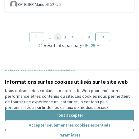
BATELIER Manuel
2
5
1
2
3
4
…
8
Résultats par page :
25
Voir toutes les propositions retirées
Informations sur les cookies utilisés sur le site web
Nous utilisons des cookies sur notre site Web pour améliorer la
Conditions d'utilisation
performance et les contenus du site. Les cookies nous permettent
Paramètres des cookies
de fournir une expérience utilisateur et un contenu plus
Participez Villeurbanne sur X
Participez Villeurbanne sur Facebook
Participez Villeurbanne sur Instagram
Participez Villeurbanne sur YouTube
personnalisés à partir de nos canaux de médias sociaux.
(Lien externe)
(Lien externe)
(Lien externe)
(Lien externe)
Tout accepter
Accepter seulement les cookies essentiels
Licence Cre
(Lien extern
Paramètres
(Lien externe)
Site réalisé grâce au
logiciel libre Decidim
.