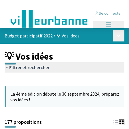
Se connecter
Menu princi
Menu p
Budget participatif 2022
/
💡 Vos idées
💡 Vos idées
Filtrer et rechercher
Passer la carte
Leaflet
|
©
OpenStreetMap
contributors
L'élément suivant est une carte qui présente les éléments de cet
+
La 4ème édition débute le 30 septembre 2024, préparez
−
vos idées !
177 propositions