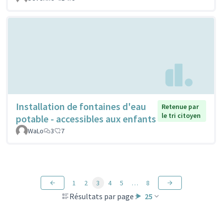
Installation de fontaines d'eau
Retenue par
le tri citoyen
potable - accessibles aux enfants
WaLo
3
7
1
2
3
4
5
…
8
Résultats par page :
25