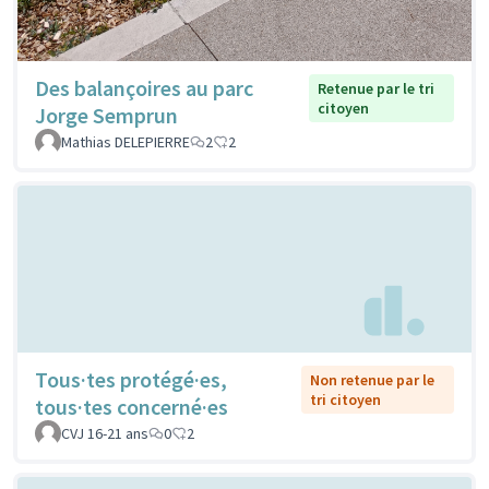
Des balançoires au parc
Retenue par le tri
citoyen
Jorge Semprun
Mathias DELEPIERRE
2
2
Tous·tes protégé·es,
Non retenue par le
tri citoyen
tous·tes concerné·es
CVJ 16-21 ans
0
2