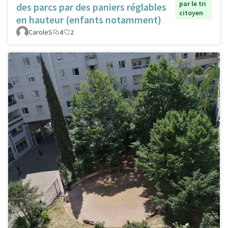
par le tri
des parcs par des paniers réglables
citoyen
en hauteur (enfants notamment)
CaroleS
4
2