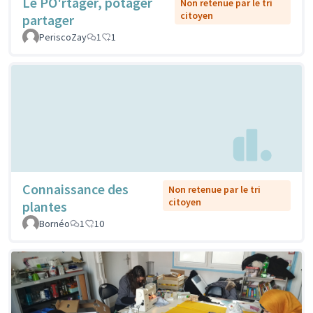
Le PO'rtager, potager
Non retenue par le tri
citoyen
partager
PeriscoZay
1
1
Connaissance des
Non retenue par le tri
citoyen
plantes
Bornéo
1
10