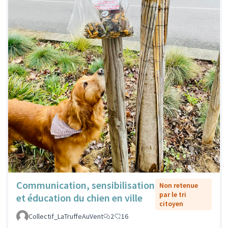
Communication, sensibilisation
Non retenue
par le tri
et éducation du chien en ville
citoyen
Collectif_LaTruffeAuVent
2
16