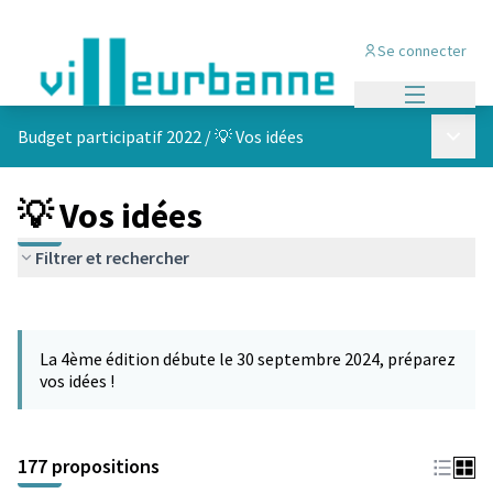
Se connecter
Menu princi
Menu p
Budget participatif 2022
/
💡 Vos idées
💡 Vos idées
Filtrer et rechercher
Passer la carte
Leaflet
|
©
OpenStreetMap
contributors
L'élément suivant est une carte qui présente les éléments de cet
+
La 4ème édition débute le 30 septembre 2024, préparez
−
vos idées !
177 propositions