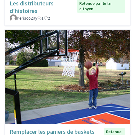
Les distributeurs
Retenue par le tri
citoyen
d'histoires
PeriscoZay
1
2
Remplacer les paniers de baskets
Retenue