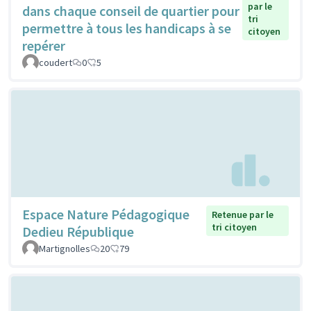
par le
dans chaque conseil de quartier pour
tri
permettre à tous les handicaps à se
citoyen
repérer
coudert
0
5
Espace Nature Pédagogique
Retenue par le
tri citoyen
Dedieu République
Martignolles
20
79