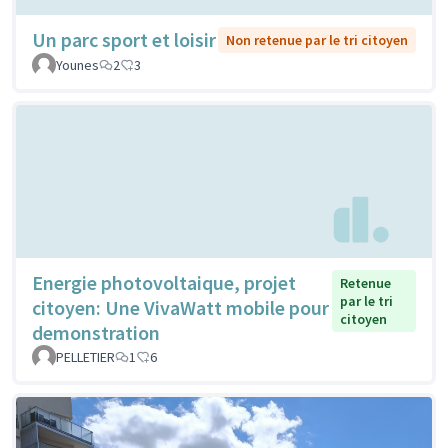
Un parc sport et loisir
Non retenue par le tri citoyen
Younes
2
3
Energie photovoltaique, projet
Retenue
par le tri
citoyen: Une VivaWatt mobile pour
citoyen
demonstration
PELLETIER
1
6