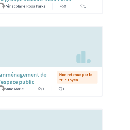
Périscolaire Rosa Parks
0
1
Amménagement de
Non retenue par le
tri citoyen
l'espace public
Anne Marie
3
1