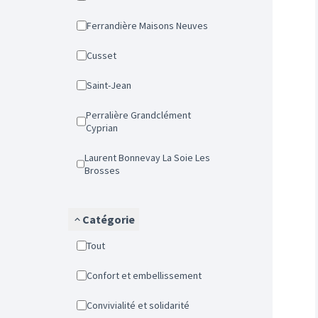
Ferrandière Maisons Neuves
Cusset
Saint-Jean
Perralière Grandclément
Cyprian
Laurent Bonnevay La Soie Les
Brosses
Catégorie
Tout
Confort et embellissement
Convivialité et solidarité