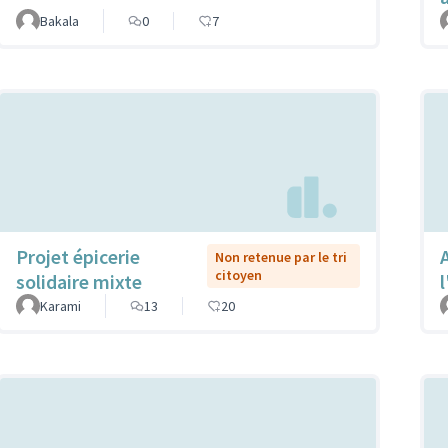
Bakala
0
7
Projet épicerie
Non retenue par le tri
citoyen
solidaire mixte
Karami
13
20