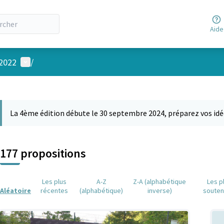
Aide
Menu utilisateur
 2022
/
 la carte
 suivant est une carte qui présente les éléments de cette page comm
La 4ème édition débute le 30 septembre 2024, préparez vos idé
177 propositions
Les plus
A-Z
Z-A (alphabétique
Les p
Aléatoire
récentes
(alphabétique)
inverse)
soute