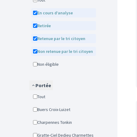
Tout
En cours d’analyse
Retirée
Retenue par le tri citoyen
Non retenue par le tri citoyen
Non éligible
Portée
Tout
Buers Croix-Luizet
Charpennes Tonkin
Gratte-Ciel Dedieu Charmettes