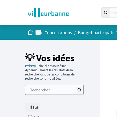
Accueil
Menu principal
/
Concertations
/
Budget participatif
Passer
L'élément
+
−
💡 Vos idées
Le formulaire ci-dessous filtre
dynamiquement les résultats de la
recherche lorsque les conditions de
recherche sont modifiées.
État