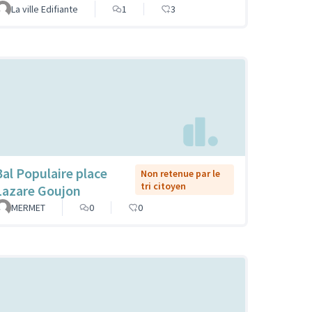
La ville Edifiante
1
3
Bal Populaire place
Non retenue par le
tri citoyen
Lazare Goujon
MERMET
0
0