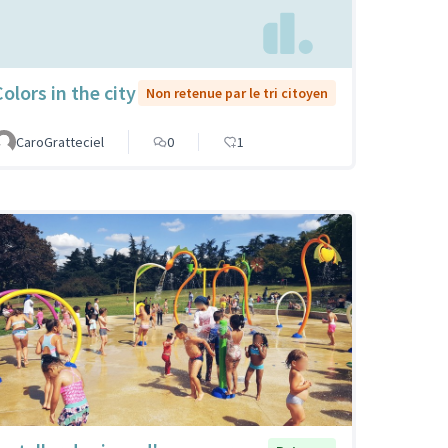
olors in the city
Non retenue par le tri citoyen
CaroGratteciel
0
1