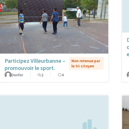
Participez Villeurbanne –
Non retenue par
le tri citoyen
promouvoir le sport.
Denfer
2
4