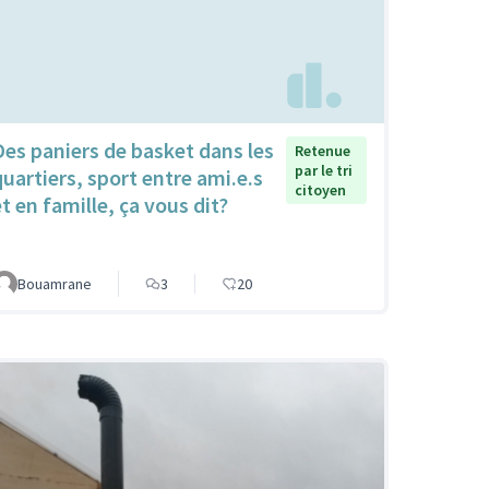
Des paniers de basket dans les
Retenue
par le tri
quartiers, sport entre ami.e.s
citoyen
et en famille, ça vous dit?
Bouamrane
3
20