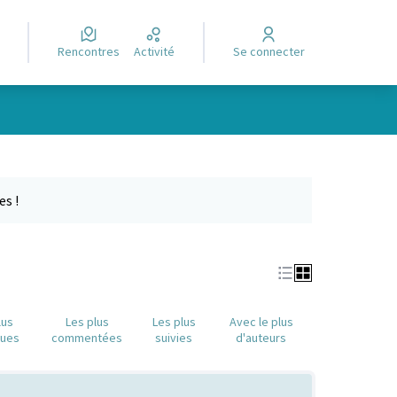
Rencontres
Activité
Se connecter
Leaflet
|
©
OpenStreetMap
contributors
e des points de carte. L'élément peut être utilisé avec un lecteur
es !
lus
Les plus
Les plus
Avec le plus
nues
commentées
suivies
d'auteurs