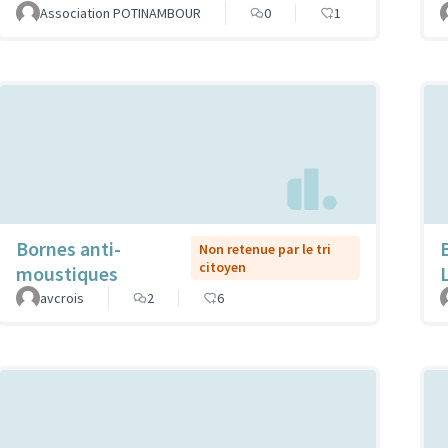
Association POTINAMBOUR
0
1
Bornes anti-
Non retenue par le tri
citoyen
moustiques
avcrois
2
6