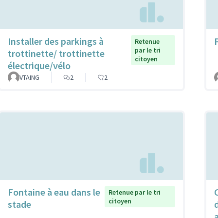
Installer des parkings à
Retenue
par le tri
trottinette/ trottinette
citoyen
électrique/vélo
VTAING
2
2
Fontaine à eau dans le
Retenue par le tri
citoyen
stade