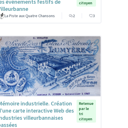
les événements festifs de
citoyen
Villeurbanne
La Piste aux Quatre Chansons
2
3
Mémoire industrielle. Création
Retenue
par le
d’une carte interactive Web des
tri
industries villeurbannaises
citoyen
passées