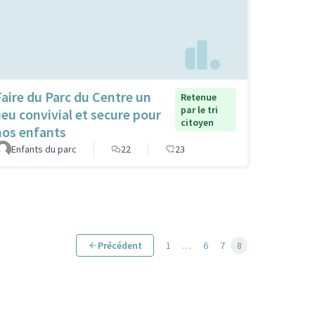
Faire du Parc du Centre un
Retenue
par le tri
lieu convivial et secure pour
citoyen
nos enfants
Enfants du parc
22
23
Précédent
1
…
6
7
8