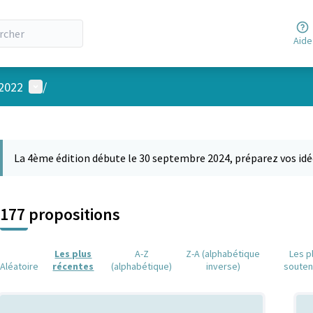
Aide
Menu utilisateur
 2022
/
 la carte
 suivant est une carte qui présente les éléments de cette page comm
La 4ème édition débute le 30 septembre 2024, préparez vos idé
177 propositions
Les plus
A-Z
Z-A (alphabétique
Les p
Aléatoire
récentes
(alphabétique)
inverse)
soute