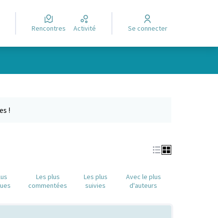
Rencontres
Activité
Se connecter
Leaflet
|
©
OpenStreetMap
contributors
e des points de carte. L'élément peut être utilisé avec un lecteur
es !
lus
Les plus
Les plus
Avec le plus
nues
commentées
suivies
d'auteurs