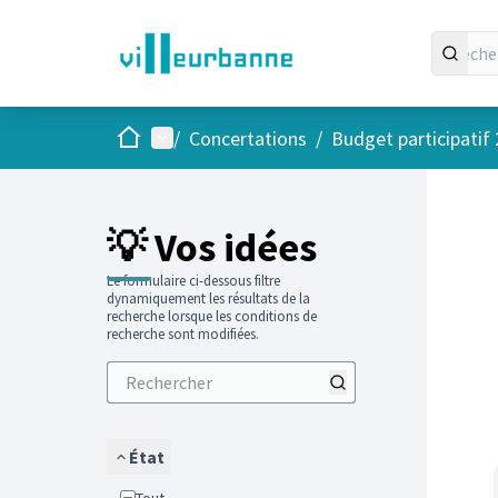
Accueil
Menu principal
/
Concertations
/
Budget participatif
Passer
L'élément
+
−
💡 Vos idées
Le formulaire ci-dessous filtre
dynamiquement les résultats de la
recherche lorsque les conditions de
recherche sont modifiées.
État