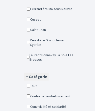
Ferrandière Maisons Neuves
Cusset
Saint-Jean
Perralière Grandclément
Cyprian
Laurent Bonnevay La Soie Les
Brosses
Catégorie
Tout
Confort et embellissement
Convivialité et solidarité