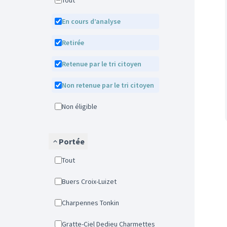
Tout
En cours d’analyse
Retirée
Retenue par le tri citoyen
Non retenue par le tri citoyen
Non éligible
Portée
Tout
Buers Croix-Luizet
Charpennes Tonkin
Gratte-Ciel Dedieu Charmettes