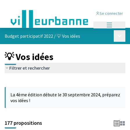
Se connecter
Menu princi
Menu p
Budget participatif 2022
/
💡 Vos idées
💡 Vos idées
Filtrer et rechercher
Passer la carte
Leaflet
|
©
OpenStreetMap
contributors
L'élément suivant est une carte qui présente les éléments de cet
+
La 4ème édition débute le 30 septembre 2024, préparez
−
vos idées !
177 propositions