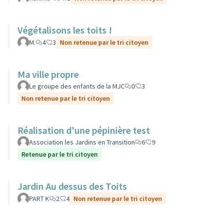
Végétalisons les toits !
M.
4
3
Non retenue par le tri citoyen
Ma ville propre
Le groupe des enfants de la MJC
0
3
Non retenue par le tri citoyen
Réalisation d'une pépinière test
Association les Jardins en Transition
6
9
Retenue par le tri citoyen
Jardin Au dessus des Toits
PART K
2
4
Non retenue par le tri citoyen