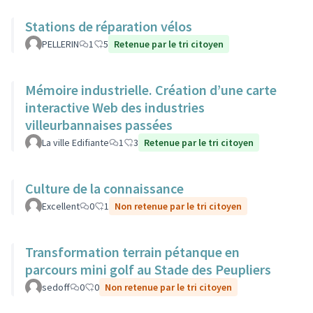
Stations de réparation vélos
PELLERIN
1
5
Retenue par le tri citoyen
Mémoire industrielle. Création d’une carte
interactive Web des industries
villeurbannaises passées
La ville Edifiante
1
3
Retenue par le tri citoyen
Culture de la connaissance
Excellent
0
1
Non retenue par le tri citoyen
Transformation terrain pétanque en
parcours mini golf au Stade des Peupliers
sedoff
0
0
Non retenue par le tri citoyen