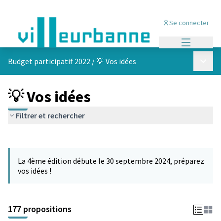
Se connecter
Menu princi
Menu p
Budget participatif 2022
/
💡 Vos idées
💡 Vos idées
Filtrer et rechercher
Passer la carte
Leaflet
|
©
OpenStreetMap
contributors
L'élément suivant est une carte qui présente les éléments de cet
+
La 4ème édition débute le 30 septembre 2024, préparez
−
vos idées !
177 propositions