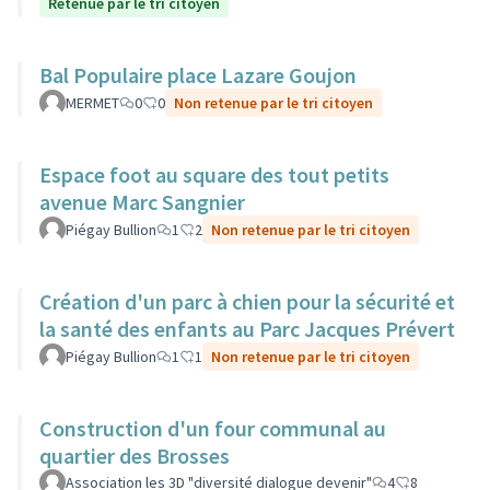
Retenue par le tri citoyen
Bal Populaire place Lazare Goujon
MERMET
0
0
Non retenue par le tri citoyen
Espace foot au square des tout petits
avenue Marc Sangnier
Piégay Bullion
1
2
Non retenue par le tri citoyen
Création d'un parc à chien pour la sécurité et
la santé des enfants au Parc Jacques Prévert
Piégay Bullion
1
1
Non retenue par le tri citoyen
Construction d'un four communal au
quartier des Brosses
Association les 3D "diversité dialogue devenir"
4
8