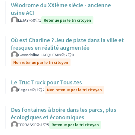
Vélodrome du XXIème siècle - ancienne
usine ACI
LEJAY
0
1
Retenue par le tri citoyen
Où est Charline ? Jeu de piste dans la ville et
fresques en réalité augmentée
Gwendoline JACQUEMIN
2
0
Non retenue par le tri citoyen
Le Truc Truck pour Tous.tes
Pegaze
2
2
Non retenue par le tri citoyen
Des fontaines à boire dans les parcs, plus
écologiques et économiques
TERRASSE
1
5
Retenue par le tri citoyen