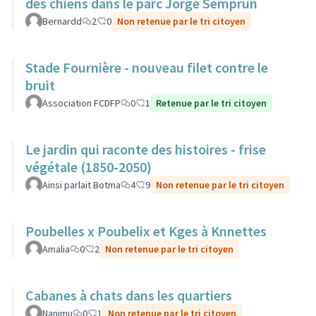
des chiens dans le parc Jorge Semprun
Bernardd
2
0
Non retenue par le tri citoyen
Stade Fournière - nouveau filet contre le
bruit
Association FCDFP
0
1
Retenue par le tri citoyen
Le jardin qui raconte des histoires - frise
végétale (1850-2050)
Ainsi parlait Botma
4
9
Non retenue par le tri citoyen
Poubelles x Poubelix et Kges à Knnettes
Amalia
0
2
Non retenue par le tri citoyen
Cabanes à chats dans les quartiers
Nanimu
0
1
Non retenue par le tri citoyen