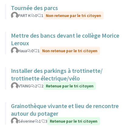
Tournée des parcs
PART K
0
1
Non retenue par le tri citoyen
Mettre des bancs devant le collège Morice
Leroux
Haua
0
1
Non retenue par le tri citoyen
Installer des parkings à trottinette/
trottinette électrique/vélo
VTAING
2
2
Retenue par le tri citoyen
Grainothèque vivante et lieu de rencontre
autour du potager
Séverine
1
3
Retenue par le tri citoyen