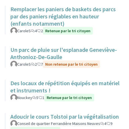
Remplacer les paniers de baskets des parcs
par des paniers réglables en hauteur
(enfants notamment)
CaroleS
4
2
Retenue par le tri citoyen
Un parc de pluie sur l'esplanade Geneviève-
Anthonioz-De-Gaulle
CaroleS
2
7
Non retenue par le tri citoyen
Des locaux de répétition équipés en matériel
et instruments !
Nouckey
5
1
Retenue par le tri citoyen
Adoucir le cours Tolstoi par la végétalisation
Conseil de quartier Ferrandière Maisons Neuves
4
9