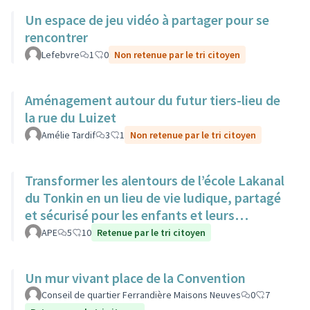
Un espace de jeu vidéo à partager pour se
rencontrer
Lefebvre
1
0
Non retenue par le tri citoyen
Aménagement autour du futur tiers-lieu de
la rue du Luizet
Amélie Tardif
3
1
Non retenue par le tri citoyen
Transformer les alentours de l’école Lakanal
du Tonkin en un lieu de vie ludique, partagé
et sécurisé pour les enfants et leurs
familles.
APE
5
10
Retenue par le tri citoyen
Un mur vivant place de la Convention
Conseil de quartier Ferrandière Maisons Neuves
0
7