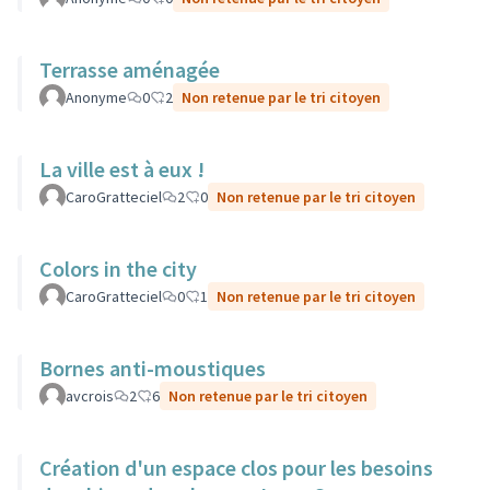
Terrasse aménagée
Anonyme
0
2
Non retenue par le tri citoyen
La ville est à eux !
CaroGratteciel
2
0
Non retenue par le tri citoyen
Colors in the city
CaroGratteciel
0
1
Non retenue par le tri citoyen
Bornes anti-moustiques
avcrois
2
6
Non retenue par le tri citoyen
Création d'un espace clos pour les besoins