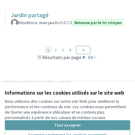
Jardin partagé
Résidence Jean-jaurès
3
2
Retenue par le tri citoyen
1
2
3
4
Résultats par page :
50
Voir toutes les propositions retirées
Informations sur les cookies utilisés sur le site web
Nous utilisons des cookies sur notre site Web pour améliorer la
Conditions d'utilisation
performance et les contenus du site. Les cookies nous permettent
Paramètres des cookies
de fournir une expérience utilisateur et un contenu plus
Participez Villeurbanne sur X
Participez Villeurbanne sur Facebook
Participez Villeurbanne sur Instagram
Participez Villeurbanne sur YouTube
personnalisés à partir de nos canaux de médias sociaux.
(Lien externe)
(Lien externe)
(Lien externe)
(Lien externe)
Tout accepter
Accepter seulement les cookies essentiels