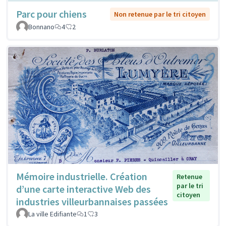
Parc pour chiens
Non retenue par le tri citoyen
Bonnano
4
2
Mémoire industrielle. Création
Retenue
par le tri
d’une carte interactive Web des
citoyen
industries villeurbannaises passées
La ville Edifiante
1
3