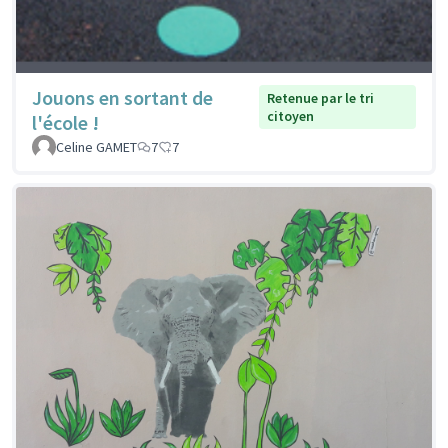
Jouons en sortant de
Retenue par le tri
citoyen
l'école !
Celine GAMET
7
7