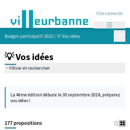
Se connecter
Menu princi
Menu p
Budget participatif 2022
/
💡 Vos idées
💡 Vos idées
Filtrer et rechercher
Passer la carte
Leaflet
|
©
OpenStreetMap
contributors
L'élément suivant est une carte qui présente les éléments de cet
+
La 4ème édition débute le 30 septembre 2024, préparez
−
vos idées !
177 propositions