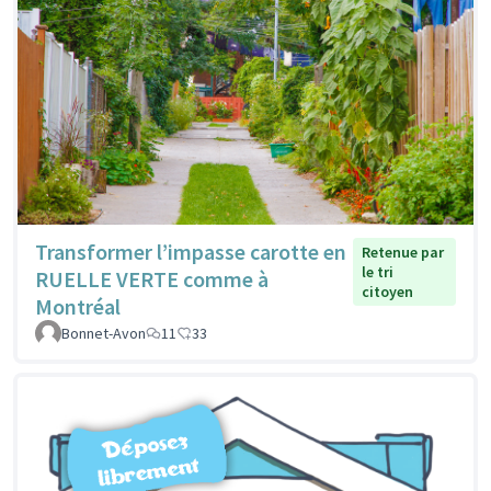
Transformer l’impasse carotte en
Retenue par
le tri
RUELLE VERTE comme à
citoyen
Montréal
Bonnet-Avon
11
33