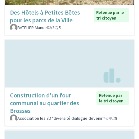
Des Hôtels à Petites Bêtes
Retenue par le
tri citoyen
pour les parcs de la Ville
BATELIER Manuel
2
5
Construction d'un four
Retenue par
le tri citoyen
communal au quartier des
Brosses
Association les 3D "diversité dialogue devenir"
4
8