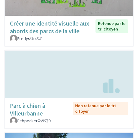
Créer une identité visuelle aux
Retenue par le
tri citoyen
abords des parcs de la ville
Fredys
4
1
Parc à chien à
Non retenue par le tri
citoyen
Villeurbanne
Febpecker
9
9