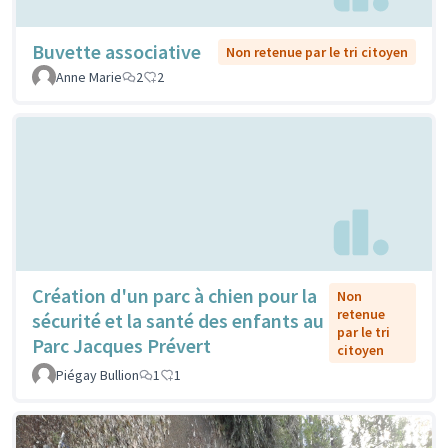
Buvette associative
Non retenue par le tri citoyen
Anne Marie
2
2
Création d'un parc à chien pour la
Non
retenue
sécurité et la santé des enfants au
par le tri
Parc Jacques Prévert
citoyen
Piégay Bullion
1
1