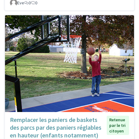
Eve
0
0
Remplacer les paniers de baskets
Retenue
par le tri
des parcs par des paniers réglables
citoyen
en hauteur (enfants notamment)