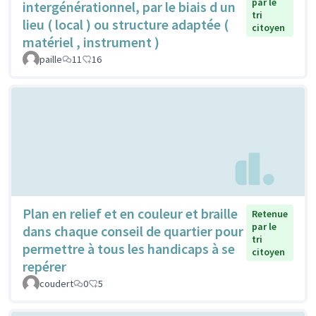
par le
intergénérationnel, par le biais d un
tri
lieu ( local ) ou structure adaptée (
citoyen
matériel , instrument )
paille
11
16
Plan en relief et en couleur et braille
Retenue
par le
dans chaque conseil de quartier pour
tri
permettre à tous les handicaps à se
citoyen
repérer
coudert
0
5