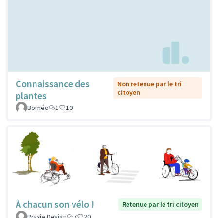
Connaissance des
Non retenue par le tri
citoyen
plantes
Bornéo
1
10
À chacun son vélo !
Retenue par le tri citoyen
Praxie Design
7
20