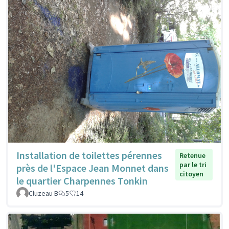
Installation de toilettes pérennes
Retenue
par le tri
près de l'Espace Jean Monnet dans
citoyen
le quartier Charpennes Tonkin
Cluzeau B
5
14