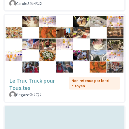
CaroleS
4
2
Le Truc Truck pour
Non retenue par le tri
citoyen
Tous.tes
Pegaze
2
2