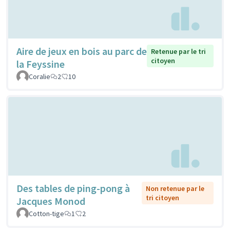
Aire de jeux en bois au parc de
Retenue par le tri
citoyen
la Feyssine
Coralie
2
10
Des tables de ping-pong à
Non retenue par le
tri citoyen
Jacques Monod
Cotton-tige
1
2