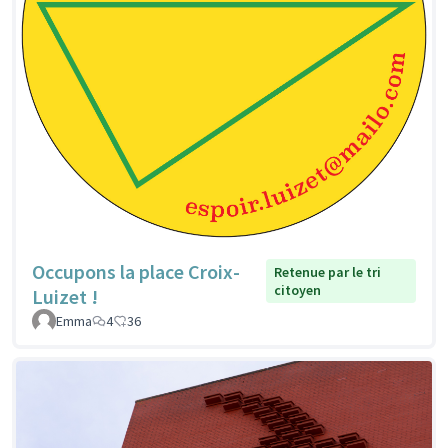
Occupons la place Croix-
Retenue par le tri
citoyen
Luizet !
Emma
4
36