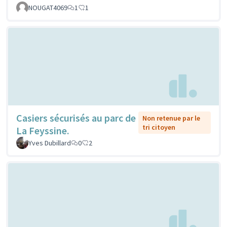
NOUGAT4069
1
1
Casiers sécurisés au parc de
Non retenue par le
tri citoyen
La Feyssine.
Yves Dubillard
0
2