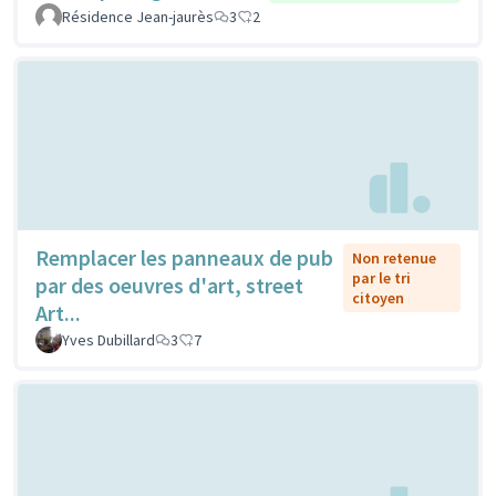
Résidence Jean-jaurès
3
2
Remplacer les panneaux de pub
Non retenue
par le tri
par des oeuvres d'art, street
citoyen
Art...
Yves Dubillard
3
7