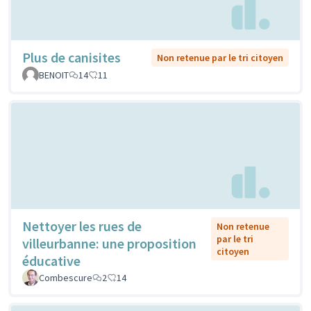
Plus de canisites
Non retenue par le tri citoyen
BENOIT
14
11
Nettoyer les rues de
Non retenue
par le tri
villeurbanne: une proposition
citoyen
éducative
Combescure
2
14