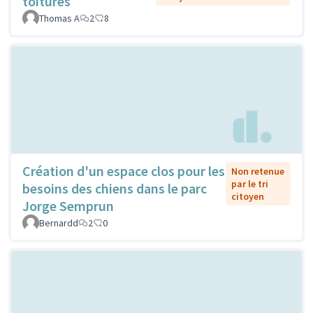
toitures
Thomas A
2
8
Création d'un espace clos pour les
Non retenue
par le tri
besoins des chiens dans le parc
citoyen
Jorge Semprun
Bernardd
2
0