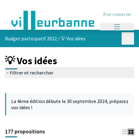
Se connecter
Menu princi
Menu p
Budget participatif 2022
/
💡 Vos idées
💡 Vos idées
Filtrer et rechercher
Passer la carte
Leaflet
|
©
OpenStreetMap
contributors
L'élément suivant est une carte qui présente les éléments de cet
+
La 4ème édition débute le 30 septembre 2024, préparez
−
vos idées !
177 propositions