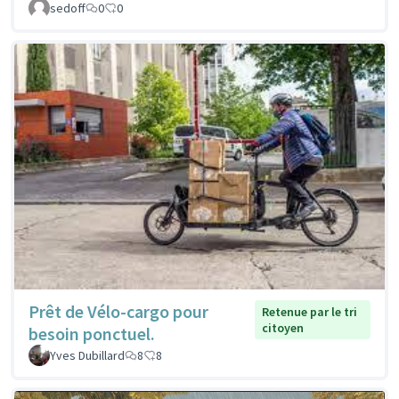
sedoff
0
0
Prêt de Vélo-cargo pour
Retenue par le tri
citoyen
besoin ponctuel.
Yves Dubillard
8
8