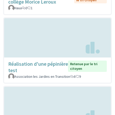
collège Morice Leroux
Haua
0
1
Réalisation d'une pépinière
Retenue par le tri
citoyen
test
Association les Jardins en Transition
6
9