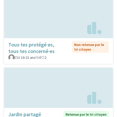
Tous·tes protégé·es,
Non retenue par le
tri citoyen
tous·tes concerné·es
CVJ 16-21 ans
0
2
Jardin partagé
Retenue par le tri citoyen