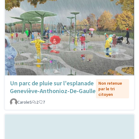
Un parc de pluie sur l'esplanade
Non retenue
par le tri
Geneviève-Anthonioz-De-Gaulle
citoyen
CaroleS
2
7