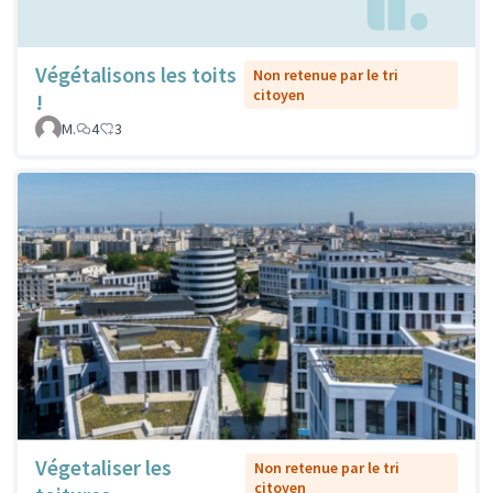
Végétalisons les toits
Non retenue par le tri
citoyen
!
M.
4
3
Végetaliser les
Non retenue par le tri
citoyen