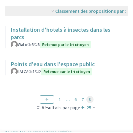
Classement des propositions par :
Installation d'hotels à insectes dans les
parcs
WaLo
6
8
Retenue par le tri citoyen
Points d'eau dans l'espace public
LALCA
1
2
Retenue par le tri citoyen
1
…
6
7
8
Résultats par page :
25
Voir toutes les propositions retirées