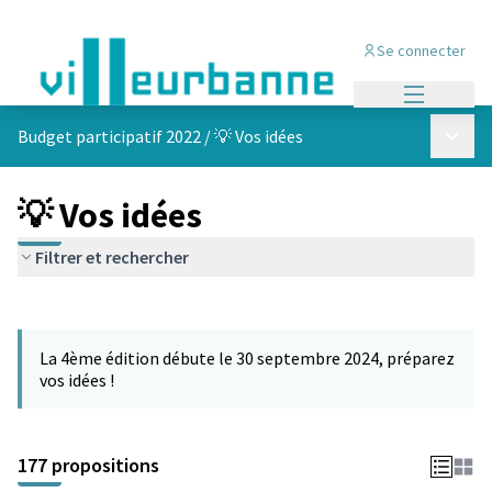
Se connecter
Menu princi
Menu p
Budget participatif 2022
/
💡 Vos idées
💡 Vos idées
Filtrer et rechercher
Passer la carte
Leaflet
|
©
OpenStreetMap
contributors
L'élément suivant est une carte qui présente les éléments de cet
+
La 4ème édition débute le 30 septembre 2024, préparez
−
vos idées !
177 propositions