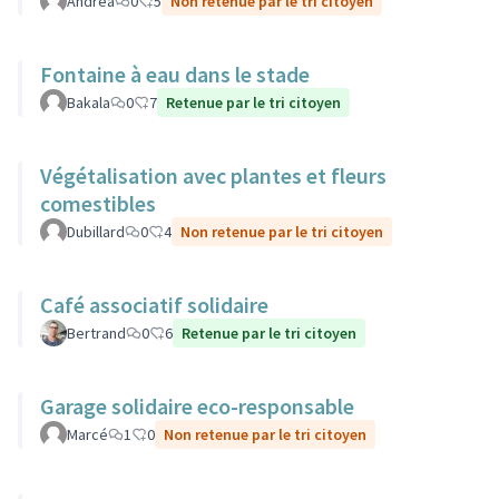
Andrea
0
5
Non retenue par le tri citoyen
Fontaine à eau dans le stade
Bakala
0
7
Retenue par le tri citoyen
Végétalisation avec plantes et fleurs
comestibles
Dubillard
0
4
Non retenue par le tri citoyen
Café associatif solidaire
Bertrand
0
6
Retenue par le tri citoyen
Garage solidaire eco-responsable
Marcé
1
0
Non retenue par le tri citoyen