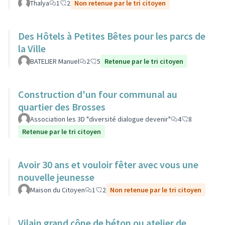
Thalya
1
2
Non retenue par le tri citoyen
Des Hôtels à Petites Bêtes pour les parcs de
la Ville
BATELIER Manuel
2
5
Retenue par le tri citoyen
Construction d'un four communal au
quartier des Brosses
Association les 3D "diversité dialogue devenir"
4
8
Retenue par le tri citoyen
Avoir 30 ans et vouloir fêter avec vous une
nouvelle jeunesse
Maison du Citoyen
1
2
Non retenue par le tri citoyen
Vilain grand cône de béton ou atelier de