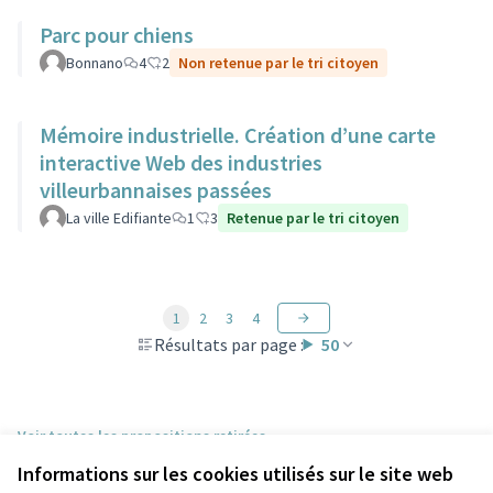
Parc pour chiens
Bonnano
4
2
Non retenue par le tri citoyen
Mémoire industrielle. Création d’une carte
interactive Web des industries
villeurbannaises passées
La ville Edifiante
1
3
Retenue par le tri citoyen
1
2
3
4
Résultats par page :
50
Voir toutes les propositions retirées
Informations sur les cookies utilisés sur le site web