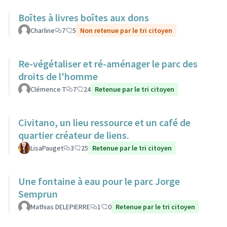
Boîtes à livres boîtes aux dons
Charline
7
5
Non retenue par le tri citoyen
Re-végétaliser et ré-aménager le parc des
droits de l'homme
Clémence T
7
24
Retenue par le tri citoyen
Civitano, un lieu ressource et un café de
quartier créateur de liens.
LisaPauget
3
25
Retenue par le tri citoyen
Une fontaine à eau pour le parc Jorge
Semprun
Mathias DELEPIERRE
1
0
Retenue par le tri citoyen