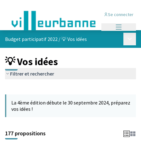
Se connecter
Menu princi
Menu p
Budget participatif 2022
/
💡 Vos idées
💡 Vos idées
Filtrer et rechercher
Passer la carte
Leaflet
|
©
OpenStreetMap
contributors
L'élément suivant est une carte qui présente les éléments de cet
+
La 4ème édition débute le 30 septembre 2024, préparez
−
vos idées !
177 propositions