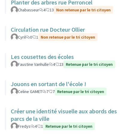
Planter des arbres rue Perroncel
Chabasseur
4
13
Non retenue par le tri citoyen
Circulation rue Docteur Ollier
Cyril
0
1
Non retenue par le tri citoyen
Les cousettes des écoles
Faustine Vanhulle
4
23
Retenue par le tri citoyen
Jouons en sortant de l'école !
Celine GAMET
7
7
Retenue par le tri citoyen
Créer une identité visuelle aux abords des
parcs de la ville
Fredys
4
1
Retenue par le tri citoyen