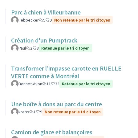
Parc à chien à Villeurbanne
Febpecker
9
9
Non retenue par le tri citoyen
Création d'un Pumptrack
Paul
2
8
Retenue par le tri citoyen
Transformer l’impasse carotte en RUELLE
VERTE comme à Montréal
Bonnet-Avon
11
33
Retenue par le tri citoyen
Une boîte à dons au parc du centre
krebs
1
9
Non retenue par le tri citoyen
Camion de glace et balançoires