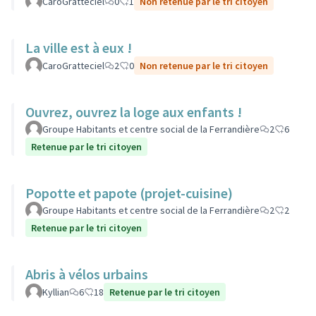
CaroGratteciel
0
1
Non retenue par le tri citoyen
La ville est à eux !
CaroGratteciel
2
0
Non retenue par le tri citoyen
Ouvrez, ouvrez la loge aux enfants !
Groupe Habitants et centre social de la Ferrandière
2
6
Retenue par le tri citoyen
Popotte et papote (projet-cuisine)
Groupe Habitants et centre social de la Ferrandière
2
2
Retenue par le tri citoyen
Abris à vélos urbains
Kyllian
6
18
Retenue par le tri citoyen