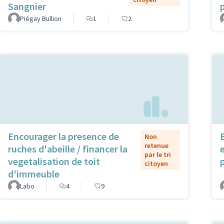
Sangnier
Piégay Bullion
1
2
Encourager la presence de
Non
retenue
ruches d'abeille / financer la
par le tri
vegetalisation de toit
citoyen
d'immeuble
Labo
4
9