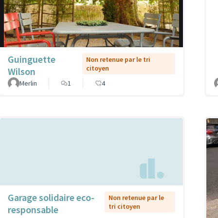
Guinguette
Non retenue par le tri
citoyen
Wilson
Merlin
1
4
Garage solidaire eco-
Non retenue par le
tri citoyen
responsable