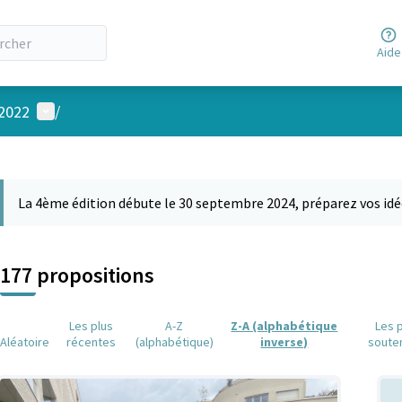
Aide
Menu utilisateur
 2022
/
 la carte
 suivant est une carte qui présente les éléments de cette page comm
La 4ème édition débute le 30 septembre 2024, préparez vos idé
177 propositions
Les plus
A-Z
Z-A (alphabétique
Les 
Aléatoire
récentes
(alphabétique)
inverse)
soute