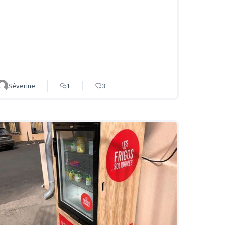
Séverine
1
3