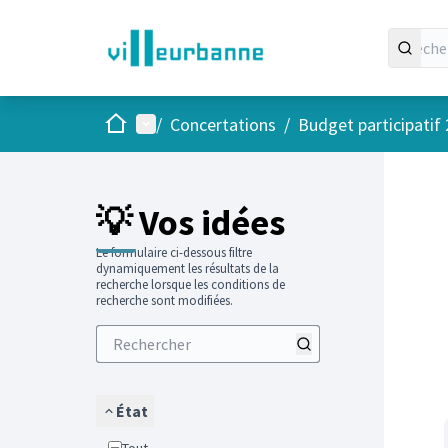
Accueil
Menu principal
/
Concertations
/
Budget participatif
Passer
L'élément
+
−
💡 Vos idées
Le formulaire ci-dessous filtre
dynamiquement les résultats de la
recherche lorsque les conditions de
recherche sont modifiées.
État