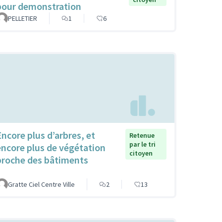
pour demonstration
PELLETIER
1
6
Encore plus d’arbres, et
Retenue
par le tri
encore plus de végétation
citoyen
proche des bâtiments
Gratte Ciel Centre Ville
2
13