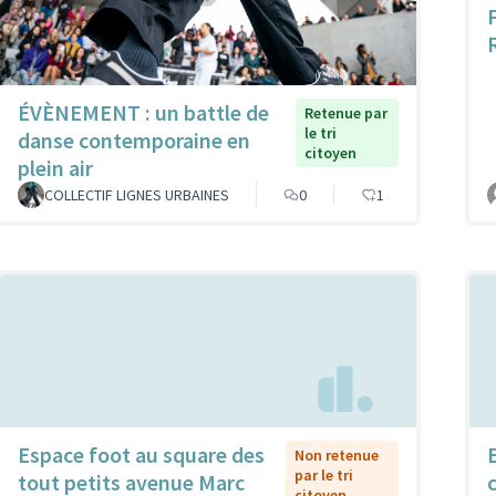
ÉVÈNEMENT : un battle de
Retenue par
le tri
danse contemporaine en
citoyen
plein air
COLLECTIF LIGNES URBAINES
0
1
Espace foot au square des
Non retenue
par le tri
tout petits avenue Marc
citoyen