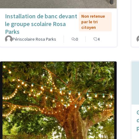
Installation de banc devant
Non retenue
par le tri
le groupe scolaire Rosa
citoyen
Parks
Périscolaire Rosa Parks
0
4