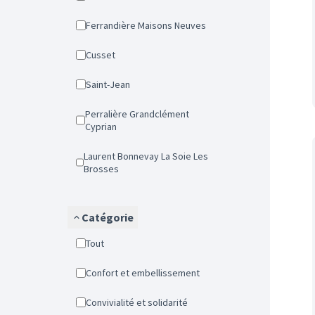
Ferrandière Maisons Neuves
Cusset
Saint-Jean
Perralière Grandclément
Cyprian
Laurent Bonnevay La Soie Les
Brosses
Catégorie
Tout
Confort et embellissement
Convivialité et solidarité