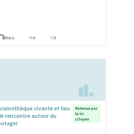
WaLo
6
8
Grainothèque vivante et lieu
Retenue par
le tri
de rencontre autour du
citoyen
potager