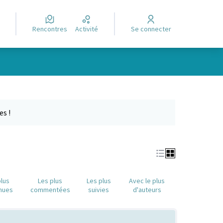
Rencontres
Activité
Se connecter
Leaflet
|
©
OpenStreetMap
contributors
e des points de carte. L'élément peut être utilisé avec un lecteur
es !
plus
Les plus
Les plus
Avec le plus
nues
commentées
suivies
d'auteurs