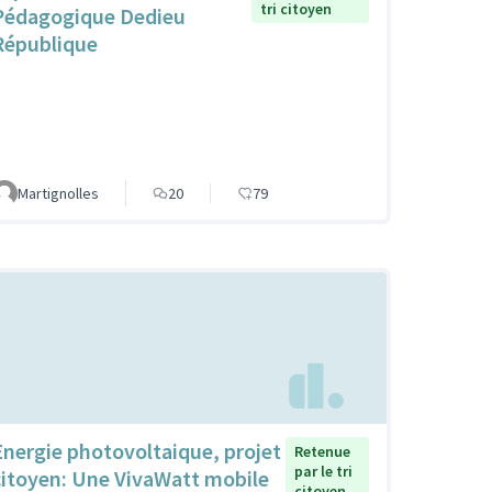
tri citoyen
Pédagogique Dedieu
République
Martignolles
20
79
Energie photovoltaique, projet
Retenue
par le tri
citoyen: Une VivaWatt mobile
citoyen