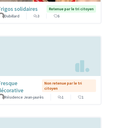
Frigos solidaires
Retenue par le tri citoyen
Dubillard
3
6
Fresque
Non retenue par le tri
citoyen
décorative
Résidence Jean-jaurès
1
1