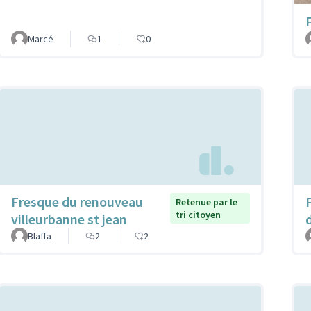
Marcé
1
0
Fresque du renouveau
Retenue par le
tri citoyen
villeurbanne st jean
Blaffa
2
2