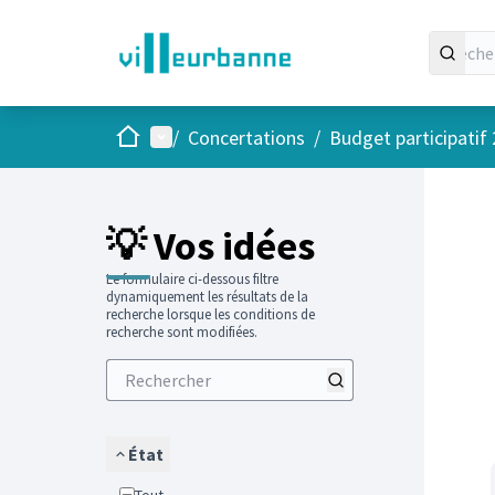
Accueil
Menu principal
/
Concertations
/
Budget participatif
Passer
L'élément
+
−
💡 Vos idées
Le formulaire ci-dessous filtre
dynamiquement les résultats de la
recherche lorsque les conditions de
recherche sont modifiées.
État