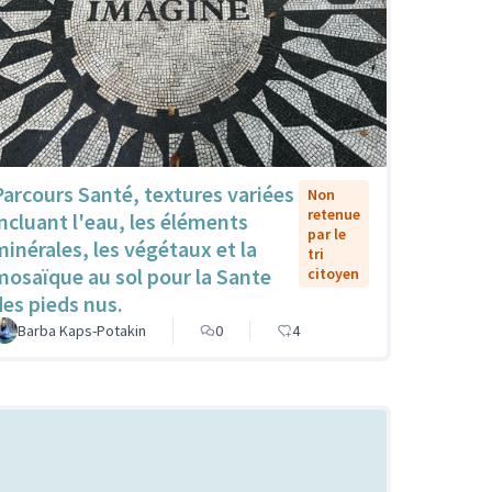
Parcours Santé, textures variées
Non
retenue
incluant l'eau, les éléments
par le
minérales, les végétaux et la
tri
mosaïque au sol pour la Sante
citoyen
des pieds nus.
Barba Kaps-Potakin
0
4