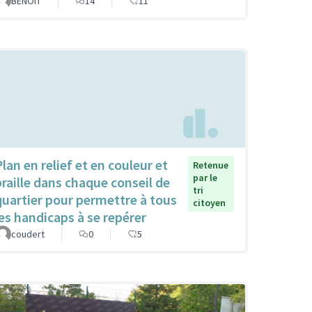
BENOIT
14
11
Plan en relief et en couleur et
Retenue
par le
braille dans chaque conseil de
tri
quartier pour permettre à tous
citoyen
les handicaps à se repérer
coudert
0
5