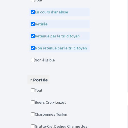
Tout
En cours d’analyse
Retirée
Retenue par le tri citoyen
Non retenue par le tri citoyen
Non éligible
Portée
Tout
Buers Croix-Luizet
Charpennes Tonkin
Gratte-Ciel Dedieu Charmettes