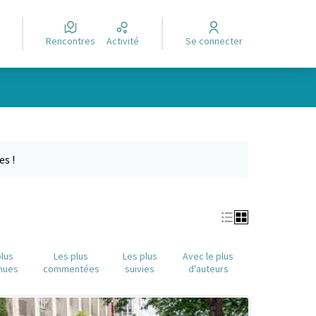
Rencontres
Activité
Se connecter
Leaflet
|
©
OpenStreetMap
contributors
e des points de carte. L'élément peut être utilisé avec un lecteur
es !
plus
Les plus
Les plus
Avec le plus
nues
commentées
suivies
d'auteurs