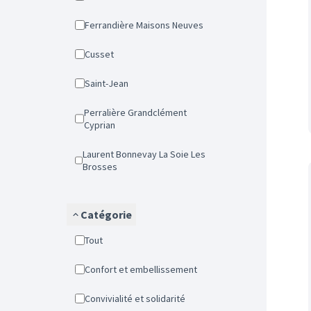
Ferrandière Maisons Neuves
Cusset
Saint-Jean
Perralière Grandclément
Cyprian
Laurent Bonnevay La Soie Les
Brosses
Catégorie
Tout
Confort et embellissement
Convivialité et solidarité