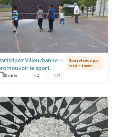
Participez Villeurbanne –
Non retenue par
le tri citoyen
promouvoir le sport.
Denfer
2
4