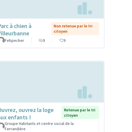
Parc à chien à
Non retenue par le tri
citoyen
Villeurbanne
Febpecker
9
9
Ouvrez, ouvrez la loge
Retenue par le tri
citoyen
aux enfants !
Groupe Habitants et centre social de la
Ferrandière