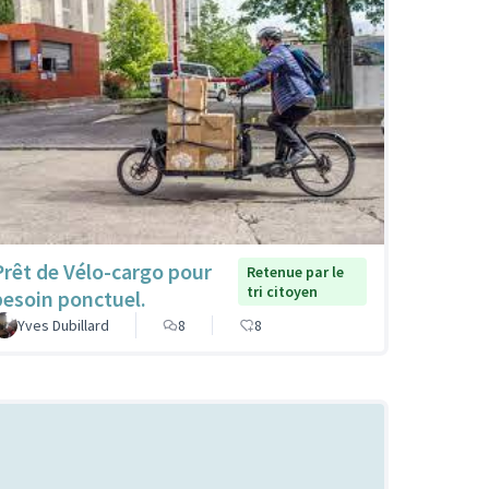
Prêt de Vélo-cargo pour
Retenue par le
tri citoyen
besoin ponctuel.
Yves Dubillard
8
8