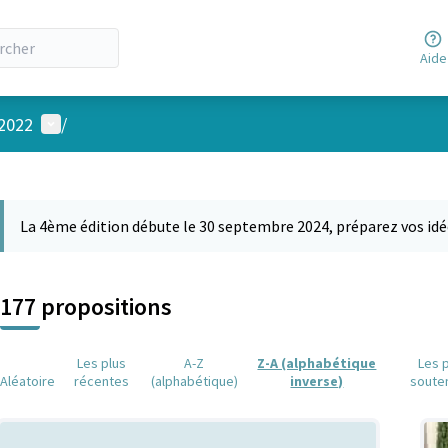
Aide
Menu utilisateur
 2022
/
 la carte
 suivant est une carte qui présente les éléments de cette page comm
La 4ème édition débute le 30 septembre 2024, préparez vos idé
177 propositions
Les plus
A-Z
Z-A (alphabétique
Les 
Aléatoire
récentes
(alphabétique)
inverse)
soute