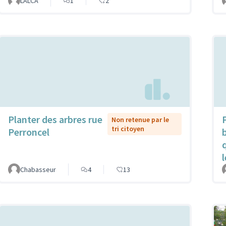
LALCA
1
2
Planter des arbres rue
Non retenue par le
tri citoyen
Perroncel
Chabasseur
4
13