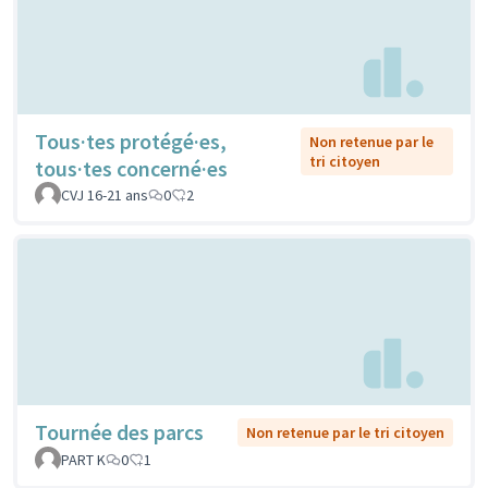
Tous·tes protégé·es,
Non retenue par le
tri citoyen
tous·tes concerné·es
CVJ 16-21 ans
0
2
Tournée des parcs
Non retenue par le tri citoyen
PART K
0
1