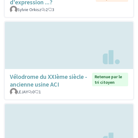
d'expression ...?
Sylvie Orkisz
2
3
Vélodrome du XXIème siècle -
Retenue par le
tri citoyen
ancienne usine ACI
LEJAY
0
1