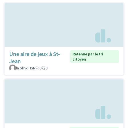
Une aire de jeux à St-
Retenue par le tri
citoyen
Jean
la blink HSN
0
0