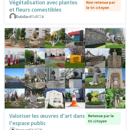
Végétalisation avec plantes
Non retenue par
le tri citoyen
et fleurs comestibles
Dubillard
0
4
Valoriser les œuvres d'art dans
Retenue par le
tri citoyen
l'espace public
Bernard
3
5