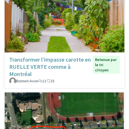
Transformer l’impasse carotte en
Retenue par
le tri
RUELLE VERTE comme à
citoyen
Montréal
Bonnet-Avon
11
33