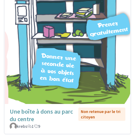
Une boîte à dons au parc
Non retenue par le tri
citoyen
du centre
krebs
1
9