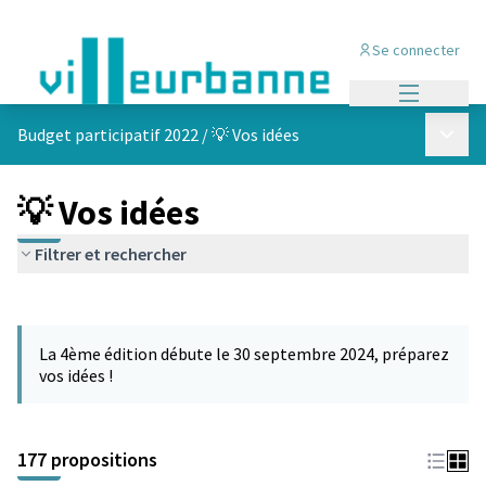
Se connecter
Menu princi
Menu p
Budget participatif 2022
/
💡 Vos idées
💡 Vos idées
Filtrer et rechercher
Passer la carte
Leaflet
|
©
OpenStreetMap
contributors
L'élément suivant est une carte qui présente les éléments de cet
+
La 4ème édition débute le 30 septembre 2024, préparez
−
vos idées !
177 propositions