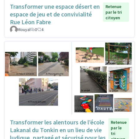
Transformer une espace désert en
Retenue
par le tri
espace de jeu et de convivialité
citoyen
Rue Léon Fabre
Mouyal
0
4
Transformer les alentours de l’école
Retenue
par le
Lakanal du Tonkin en un lieu de vie
tri
ludique, partagé et sécurisé pour les
citoyen