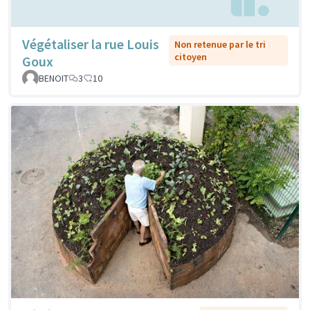
Végétaliser la rue Louis
Non retenue par le tri
citoyen
Goux
BENOIT
3
10