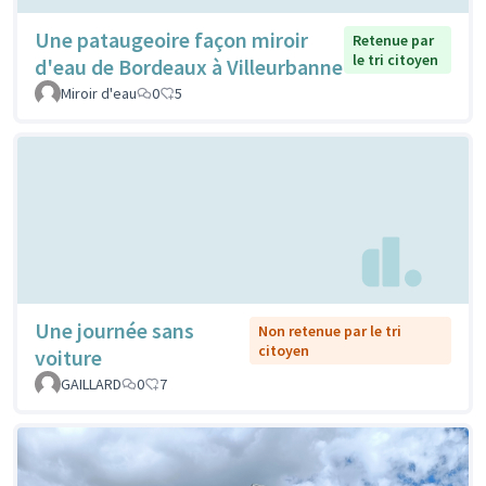
Une pataugeoire façon miroir
Retenue par
le tri citoyen
d'eau de Bordeaux à Villeurbanne
Miroir d'eau
0
5
Une journée sans
Non retenue par le tri
citoyen
voiture
GAILLARD
0
7