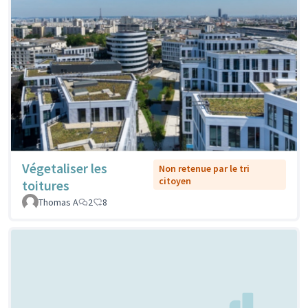
Végetaliser les
Non retenue par le tri
citoyen
toitures
Thomas A
2
8