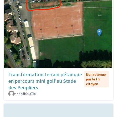
Transformation terrain pétanque
Non retenue
par le tri
en parcours mini golf au Stade
citoyen
des Peupliers
sedoff
0
0