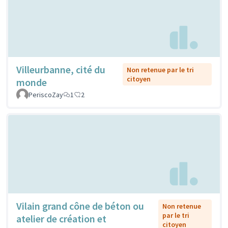
Villeurbanne, cité du
Non retenue par le tri
citoyen
monde
PeriscoZay
1
2
Vilain grand cône de béton ou
Non retenue
par le tri
atelier de création et
citoyen