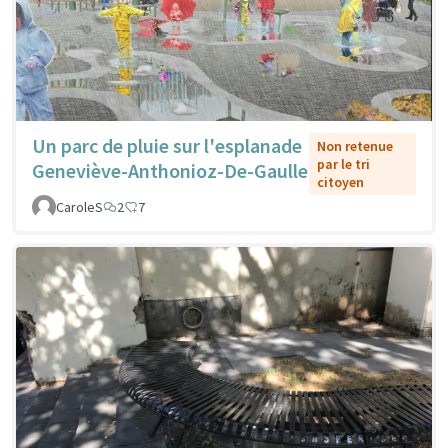
Un parc de pluie sur l'esplanade
Non retenue
par le tri
Geneviève-Anthonioz-De-Gaulle
citoyen
CaroleS
2
7