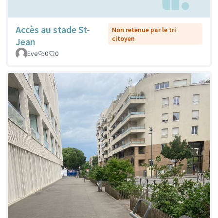
Accès au stade St-
Non retenue par le tri
citoyen
Jean
Eve
0
0