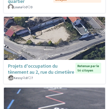
quartier
Louna
0
0
Projets d'occupation du
Retenue par le
tri citoyen
tènement au 2, rue du cimetière
Kessy
8
7