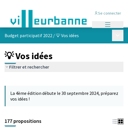
Se connecter
Menu princi
Menu p
Budget participatif 2022
/
💡 Vos idées
💡 Vos idées
Filtrer et rechercher
Passer la carte
Leaflet
|
©
OpenStreetMap
contributors
L'élément suivant est une carte qui présente les éléments de cet
+
La 4ème édition débute le 30 septembre 2024, préparez
−
vos idées !
177 propositions