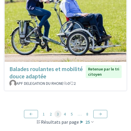
Balades roulantes et mobilité
Retenue par le tri
citoyen
douce adaptée
APF DELEGATION DU RHONE
0
2
1
2
3
4
5
…
8
Résultats par page :
25