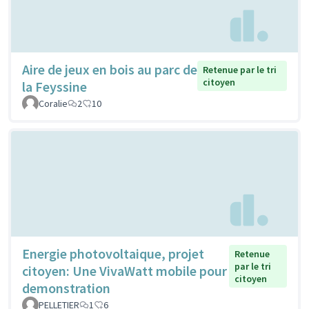
Aire de jeux en bois au parc de
Retenue par le tri
citoyen
la Feyssine
Coralie
2
10
Energie photovoltaique, projet
Retenue
par le tri
citoyen: Une VivaWatt mobile pour
citoyen
demonstration
PELLETIER
1
6