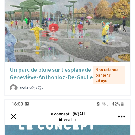
Un parc de pluie sur l'esplanade
Non retenue
par le tri
Geneviève-Anthonioz-De-Gaulle
citoyen
CaroleS
2
7