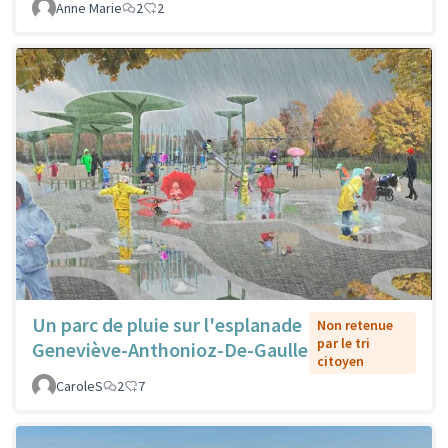
Anne Marie
2
2
Un parc de pluie sur l'esplanade
Non retenue
par le tri
Geneviève-Anthonioz-De-Gaulle
citoyen
CaroleS
2
7