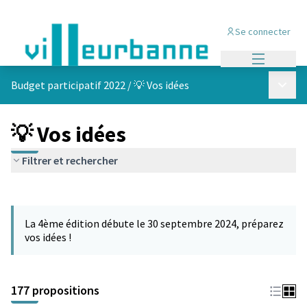
Se connecter
Menu princi
Menu p
Budget participatif 2022
/
💡 Vos idées
💡 Vos idées
Filtrer et rechercher
Passer la carte
Leaflet
|
©
OpenStreetMap
contributors
L'élément suivant est une carte qui présente les éléments de cet
+
La 4ème édition débute le 30 septembre 2024, préparez
−
vos idées !
177 propositions