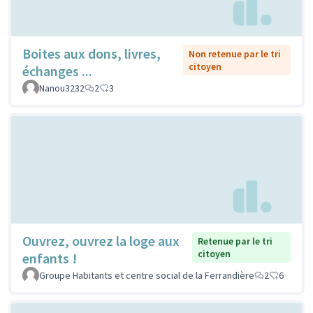
Boites aux dons, livres,
Non retenue par le tri
citoyen
échanges ...
Nanou3232
2
3
Ouvrez, ouvrez la loge aux
Retenue par le tri
citoyen
enfants !
Groupe Habitants et centre social de la Ferrandière
2
6