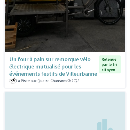
Un four à pain sur remorque vélo
Retenue
par le tri
électrique mutualisé pour les
citoyen
événements festifs de Villeurbanne
La Piste aux Quatre Chansons
2
3