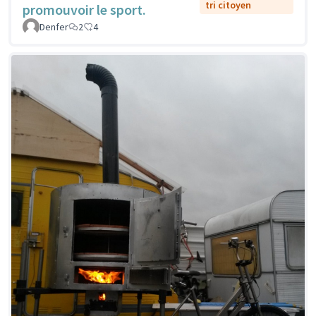
tri citoyen
promouvoir le sport.
Denfer
2
4