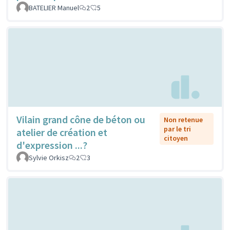
BATELIER Manuel
2
5
Vilain grand cône de béton ou
Non retenue
par le tri
atelier de création et
citoyen
d'expression ...?
Sylvie Orkisz
2
3