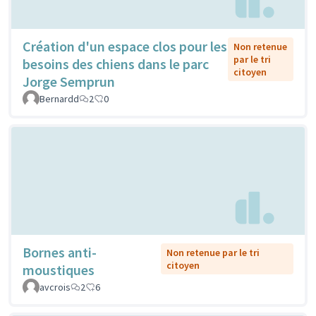
Création d'un espace clos pour les
Non retenue
par le tri
besoins des chiens dans le parc
citoyen
Jorge Semprun
Bernardd
2
0
Bornes anti-
Non retenue par le tri
citoyen
moustiques
avcrois
2
6