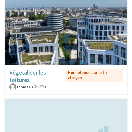
Végetaliser les
Non retenue par le tri
citoyen
toitures
Thomas A
2
8