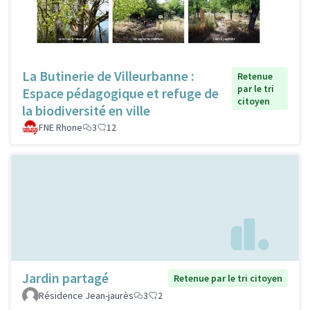
La Butinerie de Villeurbanne :
Retenue
par le tri
Espace pédagogique et refuge de
citoyen
la biodiversité en ville
FNE Rhone
3
12
Jardin partagé
Retenue par le tri citoyen
Résidence Jean-jaurès
3
2