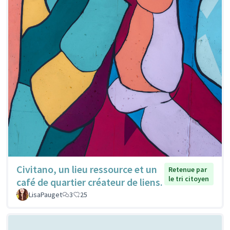
Civitano, un lieu ressource et un
Retenue par
le tri citoyen
café de quartier créateur de liens.
LisaPauget
3
25