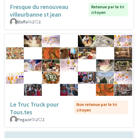
Fresque du renouveau
Retenue par le tri
citoyen
villeurbanne st jean
Blaffa
2
2
Le Truc Truck pour
Non retenue par le tri
citoyen
Tous.tes
Pegaze
2
2