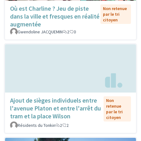
Où est Charline ? Jeu de piste
Non retenue
par le tri
dans la ville et fresques en réalité
citoyen
augmentée
Gwendoline JACQUEMIN
2
0
Ajout de sièges individuels entre
Non
retenue
l'avenue Platon et entre l'arrêt du
par le tri
tram et la place Wilson
citoyen
Résidents du Tonkin
2
2