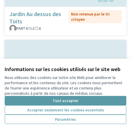
Jardin Au dessus des
Non retenue par le tri
citoyen
Toits
PART K
2
4
Informations sur les cookies utilisés sur le site web
Nous utilisons des cookies sur notre site Web pour améliorer la
performance et les contenus du site. Les cookies nous permettent
de fournir une expérience utilisateur et un contenu plus
Création d'un parc à chien pour la
Non
personnalisés à partir de nos canaux de médias sociaux.
retenue
sécurité et la santé des enfants au
Tout accepter
par le tri
Parc Jacques Prévert
citoyen
Accepter seulement les cookies essentiels
Piégay Bullion
1
1
Paramètres