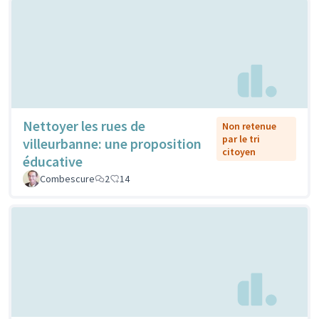
Nettoyer les rues de
Non retenue
par le tri
villeurbanne: une proposition
citoyen
éducative
Combescure
2
14