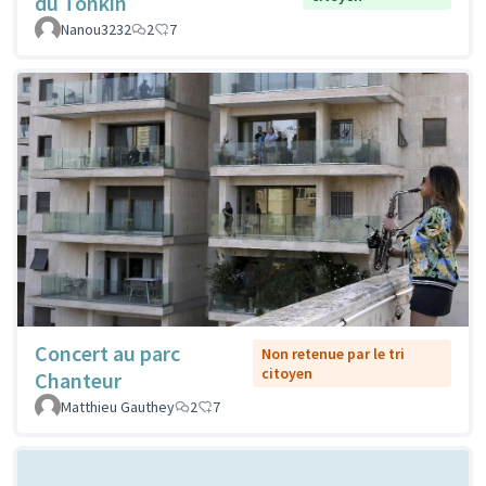
du Tonkin
Nanou3232
2
7
Concert au parc
Non retenue par le tri
citoyen
Chanteur
Matthieu Gauthey
2
7