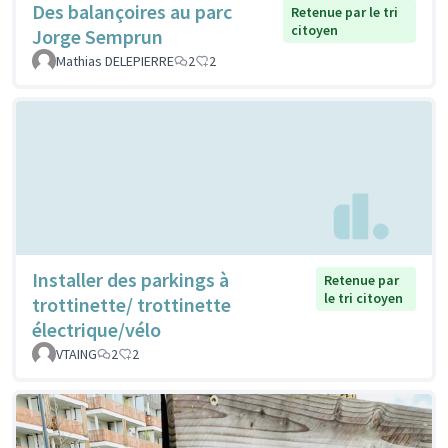
Des balançoires au parc
Retenue par le tri
citoyen
Jorge Semprun
Mathias DELEPIERRE
2
2
Installer des parkings à
Retenue par
le tri citoyen
trottinette/ trottinette
électrique/vélo
VTAING
2
2