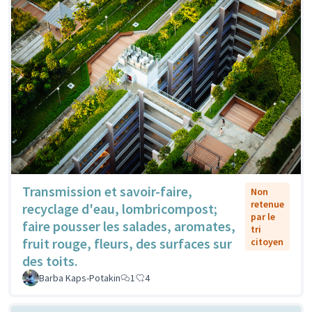
Transmission et savoir-faire,
Non
retenue
recyclage d'eau, lombricompost;
par le
faire pousser les salades, aromates,
tri
fruit rouge, fleurs, des surfaces sur
citoyen
des toits.
Barba Kaps-Potakin
1
4