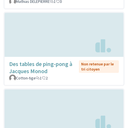
Mathias DELEPIERRE
1
0
Des tables de ping-pong à
Non retenue par le
tri citoyen
Jacques Monod
Cotton-tige
1
2