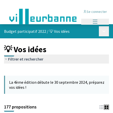
Se connecter
Menu princi
Menu p
Budget participatif 2022
/
💡 Vos idées
💡 Vos idées
Filtrer et rechercher
Passer la carte
Leaflet
|
©
OpenStreetMap
contributors
L'élément suivant est une carte qui présente les éléments de cet
+
La 4ème édition débute le 30 septembre 2024, préparez
−
vos idées !
177 propositions