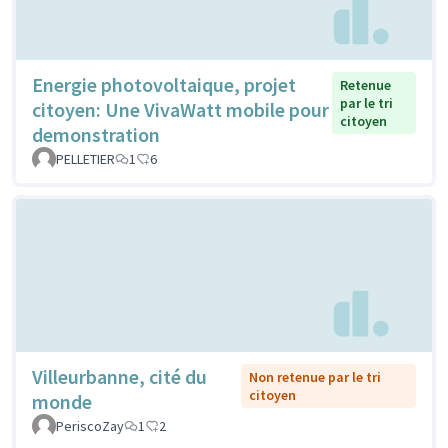
Energie photovoltaique, projet
Retenue
par le tri
citoyen: Une VivaWatt mobile pour
citoyen
demonstration
PELLETIER
1
6
Villeurbanne, cité du
Non retenue par le tri
citoyen
monde
PeriscoZay
1
2