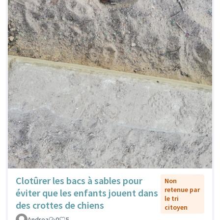
Clotûrer les bacs à sables pour
Non
retenue par
éviter que les enfants jouent dans
le tri
des crottes de chiens
citoyen
Andrea
0
5