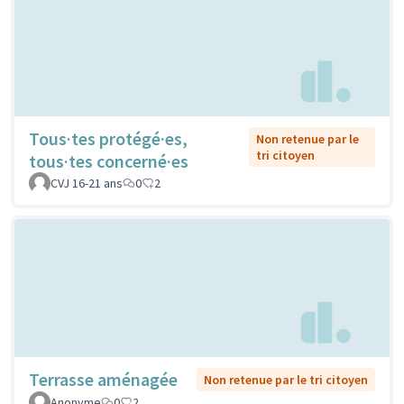
Tous·tes protégé·es,
Non retenue par le
tri citoyen
tous·tes concerné·es
CVJ 16-21 ans
0
2
Terrasse aménagée
Non retenue par le tri citoyen
Anonyme
0
2