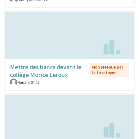
Mettre des bancs devant le
Non retenue par
le tri citoyen
collège Morice Leroux
Haua
0
1