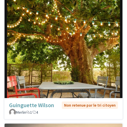
Guinguette Wilson
Non retenue par le tri citoyen
Merlin
1
4