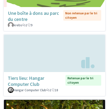
Une boîte à dons au parc
Non retenue par le tri
citoyen
du centre
krebs
1
9
Tiers lieu: Hangar
Retenue par le tri
citoyen
Computer Club
Hangar Computer Club
1
18