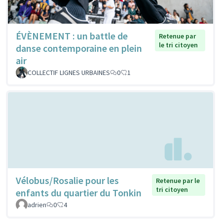
ÉVÈNEMENT : un battle de
Retenue par
le tri citoyen
danse contemporaine en plein
air
COLLECTIF LIGNES URBAINES
0
1
Vélobus/Rosalie pour les
Retenue par le
tri citoyen
enfants du quartier du Tonkin
adrien
0
4