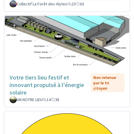
Collectif La Forêt des Alytes
23
63
Votre tiers lieu festif et
Non retenue
par le tri
innovant propulsé à l'énergie
citoyen
solaire
UN NOTRE LIEU
14
38