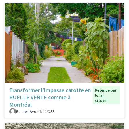
Transformer l’impasse carotte en
Retenue par
le tri
RUELLE VERTE comme à
citoyen
Montréal
Bonnet-Avon
11
33