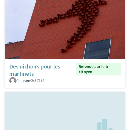
Des nichoirs pour les
Retenue par le tri
citoyen
martinets
Chipson
3
13