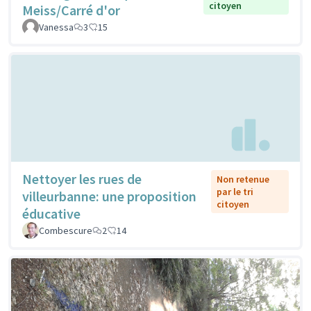
citoyen
Meiss/Carré d'or
Vanessa
3
15
Nettoyer les rues de
Non retenue
par le tri
villeurbanne: une proposition
citoyen
éducative
Combescure
2
14