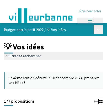
Se connecter
Menu princi
Menu p
Budget participatif 2022
/
💡 Vos idées
💡 Vos idées
Filtrer et rechercher
Passer la carte
Leaflet
|
©
OpenStreetMap
contributors
L'élément suivant est une carte qui présente les éléments de cet
+
La 4ème édition débute le 30 septembre 2024, préparez
−
vos idées !
177 propositions