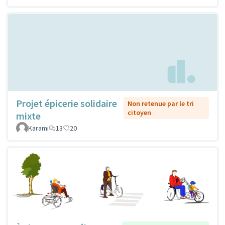
Projet épicerie solidaire
Non retenue par le tri
citoyen
mixte
Karami
13
20