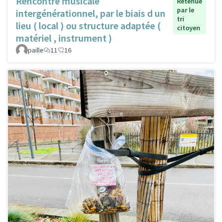
Rencontre musicale
Retenue
par le
intergénérationnel, par le biais d un
tri
lieu ( local ) ou structure adaptée (
citoyen
matériel , instrument )
paille
11
16