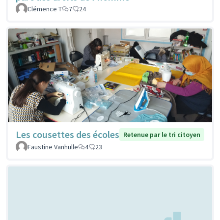
Clémence T
7
24
Les cousettes des écoles
Retenue par le tri citoyen
Faustine Vanhulle
4
23