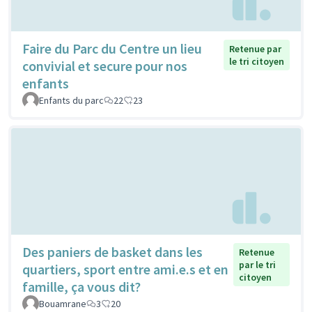
Faire du Parc du Centre un lieu
Retenue par
le tri citoyen
convivial et secure pour nos
enfants
Enfants du parc
22
23
Des paniers de basket dans les
Retenue
par le tri
quartiers, sport entre ami.e.s et en
citoyen
famille, ça vous dit?
Bouamrane
3
20