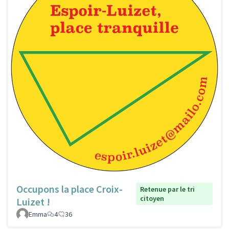
Occupons la place Croix-
Retenue par le tri
citoyen
Luizet !
Emma
4
36