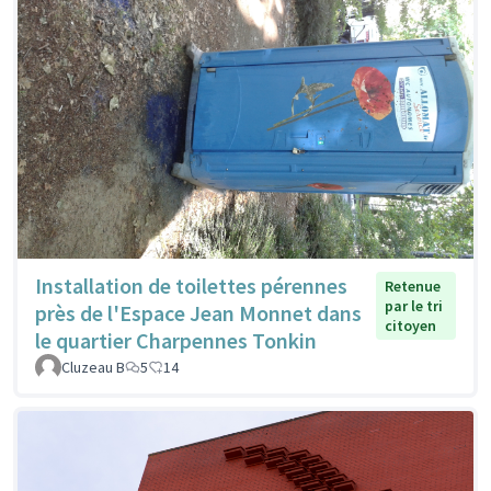
Installation de toilettes pérennes
Retenue
par le tri
près de l'Espace Jean Monnet dans
citoyen
le quartier Charpennes Tonkin
Cluzeau B
5
14