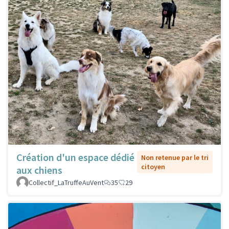
Création d'un espace dédié
Non retenue par le tri
citoyen
aux chiens
Collectif_LaTruffeAuVent
35
29