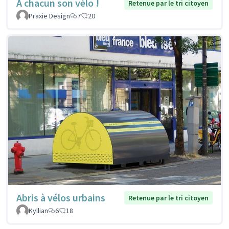
À chacun son vélo !
Retenue par le tri citoyen
Praxie Design
7
20
Abris à vélos urbains
Retenue par le tri citoyen
Kyllian
6
18