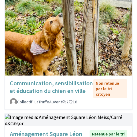
Communication, sensibilisation
Non retenue
par le tri
et éducation du chien en ville
citoyen
Collectif_LaTruffeAuVent
2
16
Aménagement Square Léon
Retenue par le tri