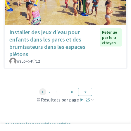
Installer des jeux d'eau pour
Retenue
par le tri
enfants dans les parcs et des
citoyen
brumisateurs dans les espaces
piétons
WaLo
4
12
1
2
3
…
8
Résultats par page :
25
Voir toutes les propositions retirées