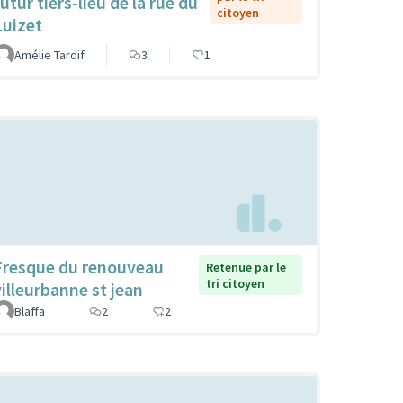
utur tiers-lieu de la rue du
citoyen
Luizet
Amélie Tardif
3
1
Fresque du renouveau
Retenue par le
tri citoyen
villeurbanne st jean
Blaffa
2
2