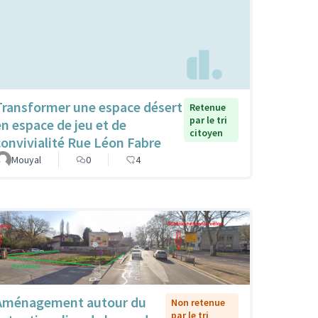
Transformer une espace désert
Retenue
par le tri
en espace de jeu et de
citoyen
convivialité Rue Léon Fabre
Mouyal
0
4
Aménagement autour du
Non retenue
par le tri