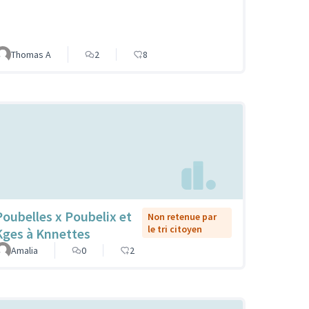
Thomas A
2
8
Poubelles x Poubelix et
Non retenue par
le tri citoyen
Kges à Knnettes
Amalia
0
2