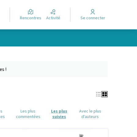
Rencontres
Activité
Se connecter
Leaflet
|
©
OpenStreetMap
contributors
e des points de carte. L'élément peut être utilisé avec un lecteur
es !
us
Les plus
Les plus
Avec le plus
ues
commentées
suivies
d'auteurs