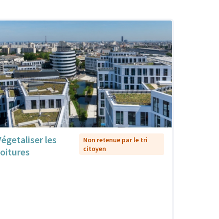
Végetaliser les
Non retenue par le tri
citoyen
toitures