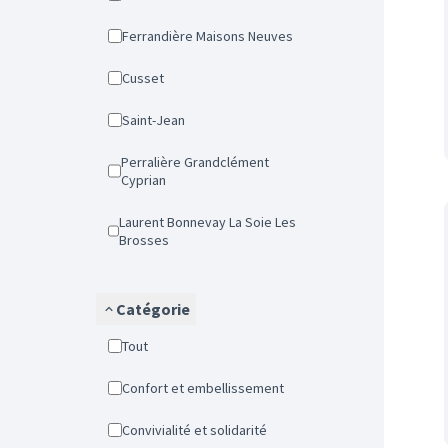
Ferrandière Maisons Neuves
Cusset
Saint-Jean
Perralière Grandclément
Cyprian
Laurent Bonnevay La Soie Les
Brosses
Catégorie
Tout
Confort et embellissement
Convivialité et solidarité