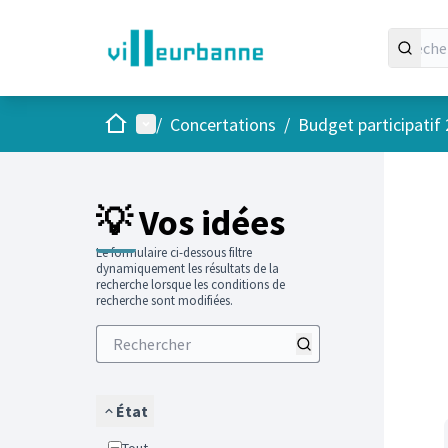
Accueil
Menu principal
/
Concertations
/
Budget participatif
Passer
L'élément
+
−
💡 Vos idées
Le formulaire ci-dessous filtre
dynamiquement les résultats de la
recherche lorsque les conditions de
recherche sont modifiées.
État