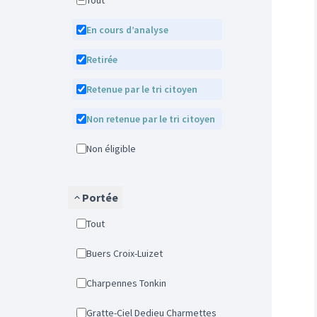
Tout
En cours d’analyse
Retirée
Retenue par le tri citoyen
Non retenue par le tri citoyen
Non éligible
Portée
Tout
Buers Croix-Luizet
Charpennes Tonkin
Gratte-Ciel Dedieu Charmettes