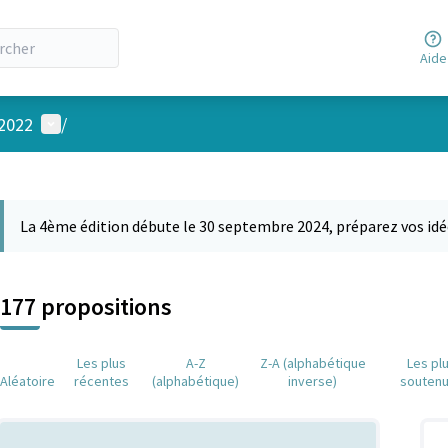
Aide
Menu utilisateur
 2022
/
 la carte
 suivant est une carte qui présente les éléments de cette page comm
La 4ème édition débute le 30 septembre 2024, préparez vos idé
177 propositions
Les plus
A-Z
Z-A (alphabétique
Les pl
Aléatoire
récentes
(alphabétique)
inverse)
souten