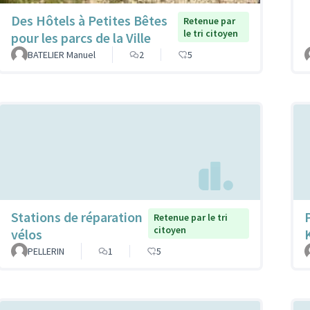
Des Hôtels à Petites Bêtes
Retenue par
le tri citoyen
pour les parcs de la Ville
BATELIER Manuel
2
5
Stations de réparation
Retenue par le tri
citoyen
vélos
PELLERIN
1
5