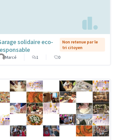
Garage solidaire eco-
Non retenue par le
tri citoyen
responsable
Marcé
1
0