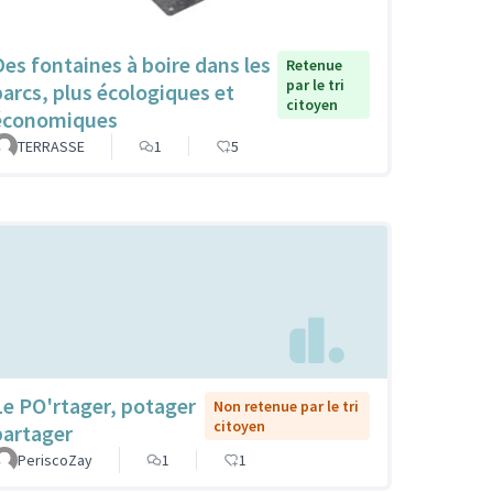
Des fontaines à boire dans les
Retenue
par le tri
parcs, plus écologiques et
citoyen
économiques
TERRASSE
1
5
Le PO'rtager, potager
Non retenue par le tri
citoyen
partager
PeriscoZay
1
1