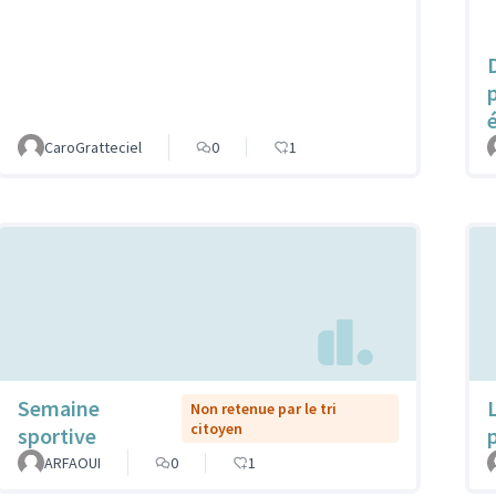
CaroGratteciel
0
1
Semaine
Non retenue par le tri
citoyen
sportive
ARFAOUI
0
1