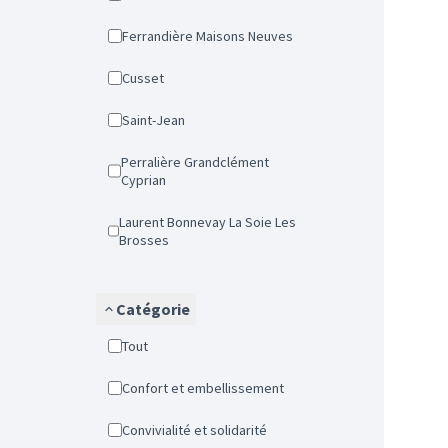
Ferrandière Maisons Neuves
Cusset
Saint-Jean
Perralière Grandclément
Cyprian
Laurent Bonnevay La Soie Les
Brosses
Catégorie
Tout
Confort et embellissement
Convivialité et solidarité