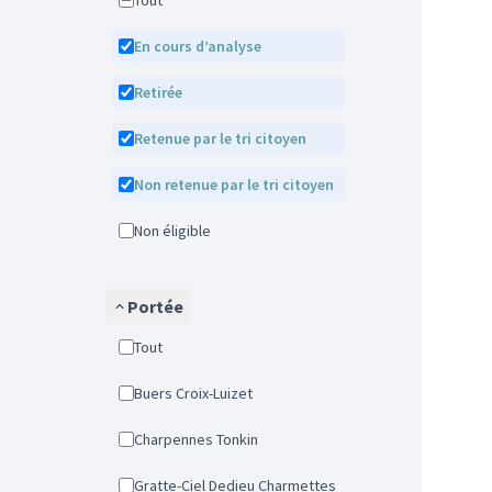
Tout
En cours d’analyse
Retirée
Retenue par le tri citoyen
Non retenue par le tri citoyen
Non éligible
Portée
Tout
Buers Croix-Luizet
Charpennes Tonkin
Gratte-Ciel Dedieu Charmettes