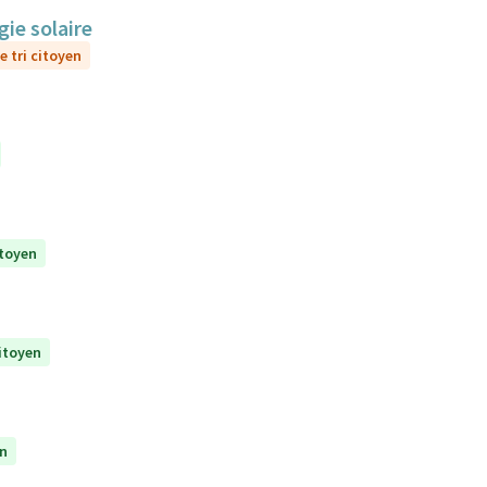
gie solaire
e tri citoyen
itoyen
citoyen
en