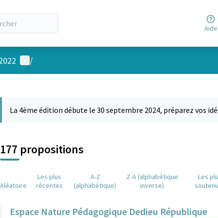
Aide
Menu utilisateur
 2022
/
 la carte
 suivant est une carte qui présente les éléments de cette page comm
La 4ème édition débute le 30 septembre 2024, préparez vos idé
177 propositions
Les plus
A-Z
Z-A (alphabétique
Les pl
Aléatoire
récentes
(alphabétique)
inverse)
souten
Espace Nature Pédagogique Dedieu République