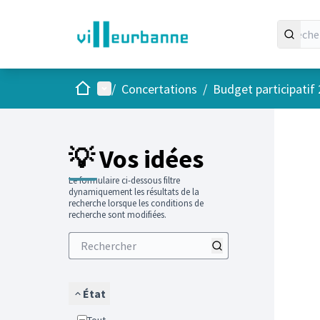
Accueil
Menu principal
/
Concertations
/
Budget participatif
Passer
L'élément
+
−
💡 Vos idées
Le formulaire ci-dessous filtre
dynamiquement les résultats de la
recherche lorsque les conditions de
recherche sont modifiées.
État