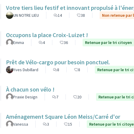
Votre tiers lieu festif et innovant propulsé à l'éner
UN NOTRE LIEU
14
38
Non retenue par l
Occupons la place Croix-Luizet !
Emma
4
36
Retenue par le tri citoyen
Prêt de Vélo-cargo pour besoin ponctuel.
Yves Dubillard
8
8
Retenue par le tri c
À chacun son vélo !
Praxie Design
7
20
Retenue par le tri 
Aménagement Square Léon Meiss/Carré d'or
Vanessa
3
15
Retenue par le tri citoy