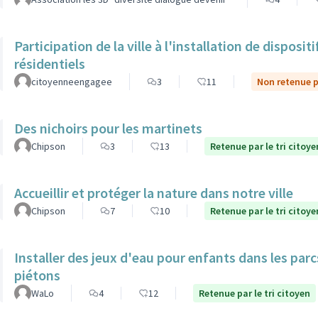
Participation de la ville à l'installation de dispos
résidentiels
citoyenneengagee
3
11
Non retenue pa
Des nichoirs pour les martinets
Chipson
3
13
Retenue par le tri citoye
Accueillir et protéger la nature dans notre ville
Chipson
7
10
Retenue par le tri citoye
Installer des jeux d'eau pour enfants dans les par
piétons
WaLo
4
12
Retenue par le tri citoyen