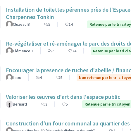
Installation de toilettes pérennes près de l'Espac
Charpennes Tonkin
Cluzeau B
5
14
Retenue par le tri cito
Re-végétaliser et ré-aménager le parc des droits 
Clémence T
7
24
Retenue par le tri ci
Encourager la presence de ruches d'abeille / finan
Labo
4
9
Non retenue par le tri citoye
Valoriser les œuvres d'art dans l'espace public
Bernard
3
5
Retenue par le tri citoyen
Construction d'un four communal au quartier des
Association les 3D "diversité dialogue devenir"
4