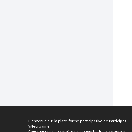
Bienvenue sur la plate-forme participative de Participez
Villeurbanne.
Construisons une société plus ouverte, transparente et