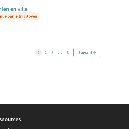
ien en ville
nue par le tri citoyen
1
2
3
…
8
Suivant
ssources