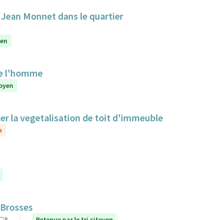
e Jean Monnet dans le quartier
yen
de l'homme
toyen
cer la vegetalisation de toit d'immeuble
n
 Brosses
8
Retenue par le tri citoyen