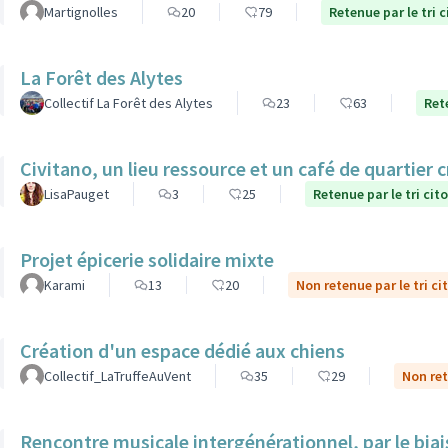
Martignolles
20
79
Retenue par le tri 
La Forêt des Alytes
Collectif La Forêt des Alytes
23
63
Ret
Civitano, un lieu ressource et un café de quartier c
LisaPauget
3
25
Retenue par le tri cit
Projet épicerie solidaire mixte
Karami
13
20
Non retenue par le tri ci
Création d'un espace dédié aux chiens
Collectif_LaTruffeAuVent
35
29
Non ret
Rencontre musicale intergénérationnel, par le biais