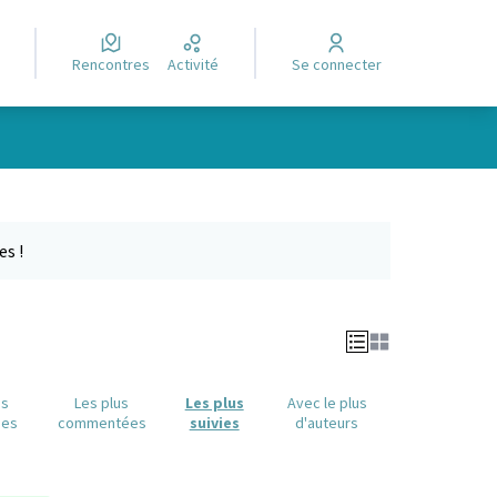
Rencontres
Activité
Se connecter
Leaflet
|
©
OpenStreetMap
contributors
e des points de carte. L'élément peut être utilisé avec un lecteur
es !
us
Les plus
Les plus
Avec le plus
ues
commentées
suivies
d'auteurs