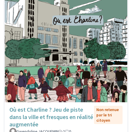
Où est Charline ? Jeu de piste
Non retenue
par le tri
dans la ville et fresques en réalité
citoyen
augmentée
Gwendoline JACQUEMIN
2
0