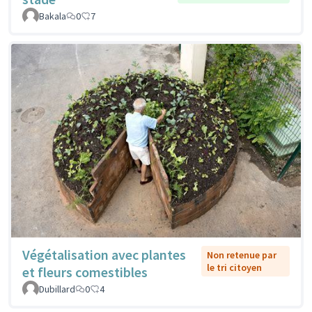
Bakala
0
7
Végétalisation avec plantes
Non retenue par
le tri citoyen
et fleurs comestibles
Dubillard
0
4