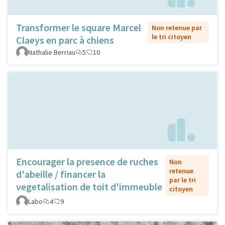
Transformer le square Marcel
Non retenue par
le tri citoyen
Claeys en parc à chiens
Nathalie Berriau
5
10
Encourager la presence de ruches
Non
retenue
d'abeille / financer la
par le tri
vegetalisation de toit d'immeuble
citoyen
Labo
4
9