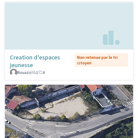
Creation d'espaces
Non retenue par le tri
citoyen
jeunesse
Bouaziz
1
4