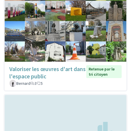
Valoriser les œuvres d'art dans
Retenue par le
tri citoyen
l'espace public
Bernard
3
5