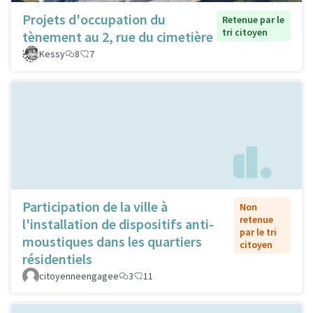
Projets d'occupation du
Retenue par le
tri citoyen
tènement au 2, rue du cimetière
Kessy
8
7
Participation de la ville à
Non
retenue
l'installation de dispositifs anti-
par le tri
moustiques dans les quartiers
citoyen
résidentiels
citoyenneengagee
3
11