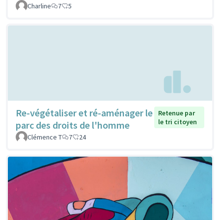
Charline
7
5
Re-végétaliser et ré-aménager le
Retenue par
le tri citoyen
parc des droits de l'homme
Clémence T
7
24