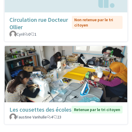
Circulation rue Docteur
Non retenue par le tri
citoyen
Ollier
Cyril
0
1
Les cousettes des écoles
Retenue par le tri citoyen
Faustine Vanhulle
4
23