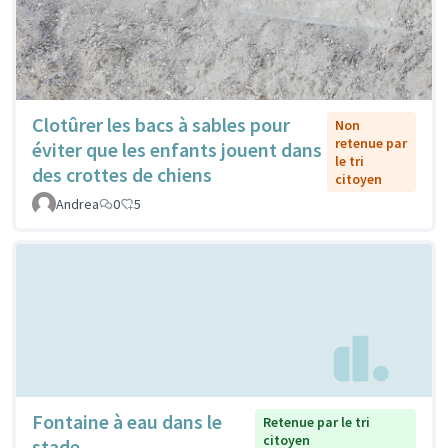
Clotûrer les bacs à sables pour
Non
retenue par
éviter que les enfants jouent dans
le tri
des crottes de chiens
citoyen
Andrea
0
5
Fontaine à eau dans le
Retenue par le tri
citoyen
stade