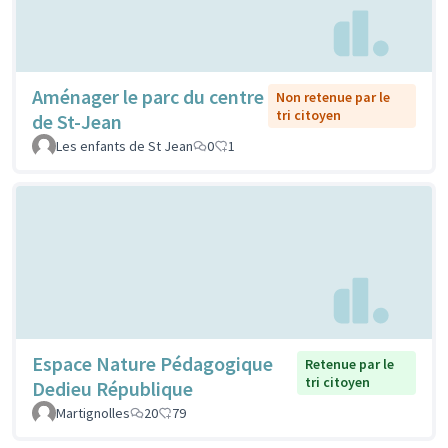
Aménager le parc du centre
Non retenue par le
tri citoyen
de St-Jean
Les enfants de St Jean
0
1
Espace Nature Pédagogique
Retenue par le
tri citoyen
Dedieu République
Martignolles
20
79