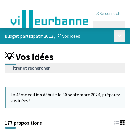
Se connecter
Menu princi
Menu p
Budget participatif 2022
/
💡 Vos idées
💡 Vos idées
Filtrer et rechercher
Passer la carte
Leaflet
|
©
OpenStreetMap
contributors
L'élément suivant est une carte qui présente les éléments de cet
+
La 4ème édition débute le 30 septembre 2024, préparez
−
vos idées !
177 propositions