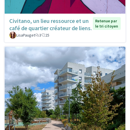
Civitano, un lieu ressource et un
Retenue par
le tri citoyen
café de quartier créateur de liens.
LisaPauget
3
25