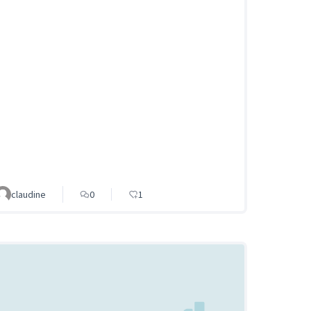
claudine
0
1