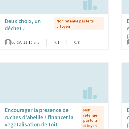
Deux choix, un
Non retenue par le tri
citoyen
déchet !
Le CVJ 11-15 ans
1
3
Encourager la presence de
Non
retenue
ruches d'abeille / financer la
par le tri
vegetalisation de toit
citoyen