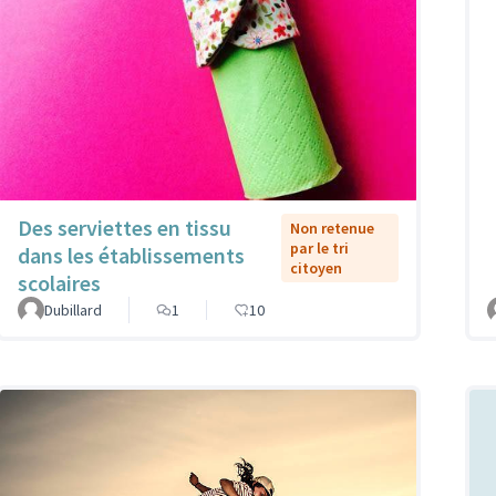
Des serviettes en tissu
Non retenue
par le tri
dans les établissements
citoyen
scolaires
Dubillard
1
10