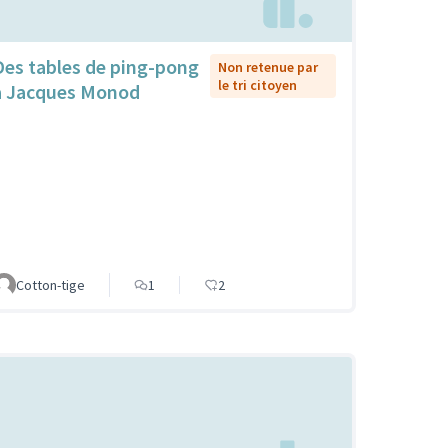
Des tables de ping-pong
Non retenue par
le tri citoyen
à Jacques Monod
Cotton-tige
1
2