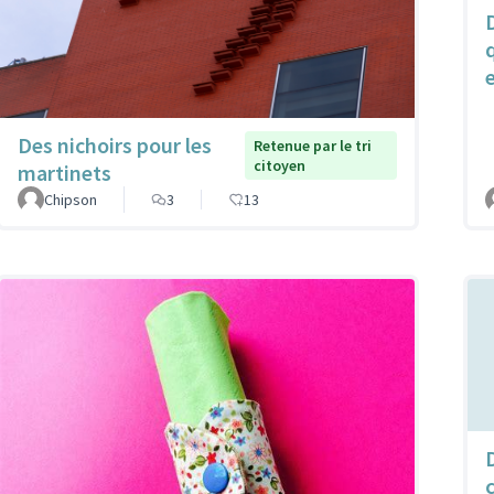
Des nichoirs pour les
Retenue par le tri
citoyen
martinets
Chipson
3
13