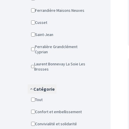
Ferrandière Maisons Neuves
Cusset
Saint-Jean
Perralière Grandclément
Cyprian
Laurent Bonnevay La Soie Les
Brosses
Catégorie
Tout
Confort et embellissement
Convivialité et solidarité