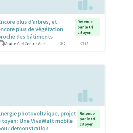
Encore plus d’arbres, et
Retenue
par le tri
encore plus de végétation
citoyen
proche des bâtiments
Gratte Ciel Centre Ville
2
13
Energie photovoltaique, projet
Retenue
par le tri
citoyen: Une VivaWatt mobile
citoyen
pour demonstration