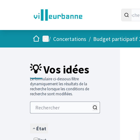
Accueil
Menu principal
/
Concertations
/
Budget participatif
Passer
L'élément
+
−
💡 Vos idées
Le formulaire ci-dessous filtre
dynamiquement les résultats de la
recherche lorsque les conditions de
recherche sont modifiées.
État