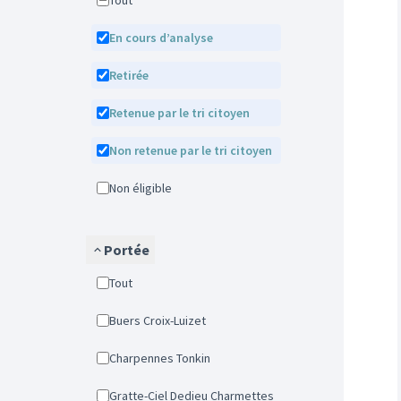
Tout
En cours d’analyse
Retirée
Retenue par le tri citoyen
Non retenue par le tri citoyen
Non éligible
Portée
Tout
Buers Croix-Luizet
Charpennes Tonkin
Gratte-Ciel Dedieu Charmettes