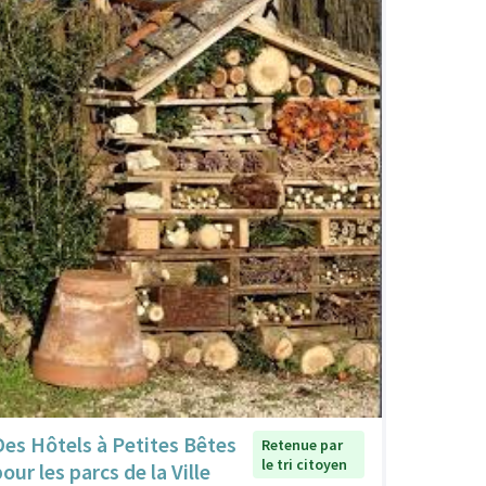
Des Hôtels à Petites Bêtes
Retenue par
le tri citoyen
our les parcs de la Ville