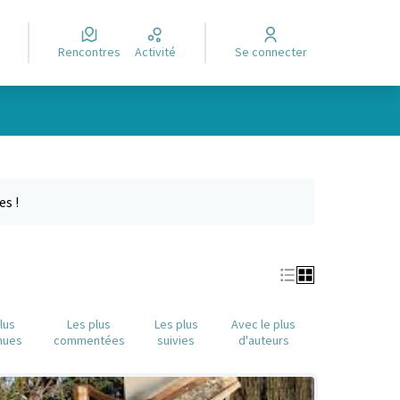
Rencontres
Activité
Se connecter
Leaflet
|
©
OpenStreetMap
contributors
e des points de carte. L'élément peut être utilisé avec un lecteur
es !
lus
Les plus
Les plus
Avec le plus
nues
commentées
suivies
d'auteurs