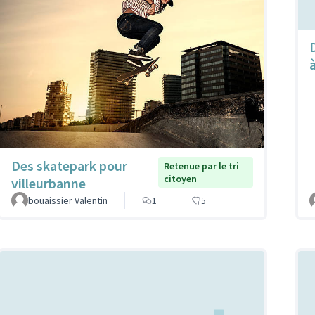
Des skatepark pour
Retenue par le tri
citoyen
villeurbanne
bouaissier Valentin
1
5