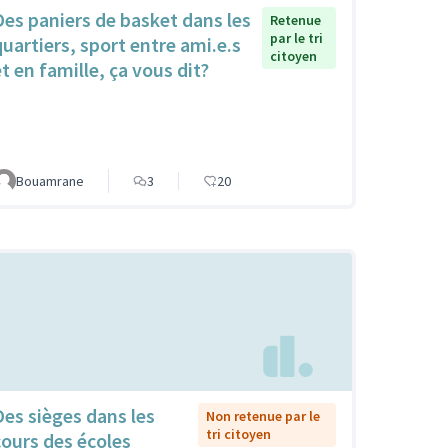
Des paniers de basket dans les
Retenue
par le tri
quartiers, sport entre ami.e.s
citoyen
et en famille, ça vous dit?
Bouamrane
3
20
Des sièges dans les
Non retenue par le
tri citoyen
cours des écoles