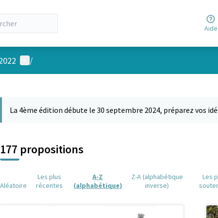
Aide
Menu utilisateur
 2022
/
 la carte
 suivant est une carte qui présente les éléments de cette page comm
La 4ème édition débute le 30 septembre 2024, préparez vos idé
177 propositions
Les plus
A-Z
Z-A (alphabétique
Les p
Aléatoire
récentes
(alphabétique)
inverse)
soute