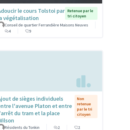
Adoucir le cours Tolstoi par
Retenue par le
tri citoyen
la végétalisation
Conseil de quartier Ferrandière Maisons Neuves
4
9
Ajout de sièges individuels
Non
retenue
entre l'avenue Platon et entre
par le tri
'arrêt du tram et la place
citoyen
Wilson
Résidents du Tonkin
2
2