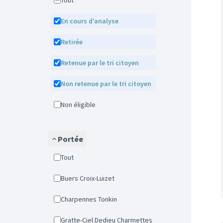
Tout
En cours d’analyse
Retirée
Retenue par le tri citoyen
Non retenue par le tri citoyen
Non éligible
Portée
Tout
Buers Croix-Luizet
Charpennes Tonkin
Gratte-Ciel Dedieu Charmettes