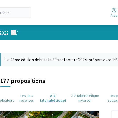
Aide
Menu utilisateur
 2022
/
 la carte
 suivant est une carte qui présente les éléments de cette page comm
La 4ème édition débute le 30 septembre 2024, préparez vos idé
177 propositions
Les plus
A-Z
Z-A (alphabétique
Les p
Aléatoire
récentes
(alphabétique)
inverse)
soute