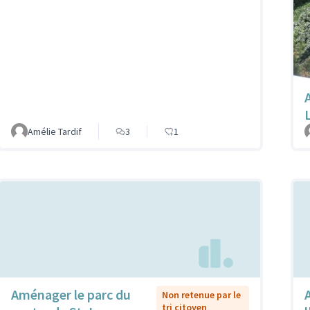
Amélie Tardif
3
1
Aménager le parc du
Non retenue par le
tri citoyen