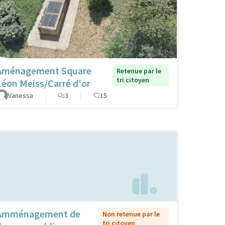
Aménagement Square
Retenue par le
tri citoyen
Léon Meiss/Carré d'or
Vanessa
3
15
Amménagement de
Non retenue par le
tri citoyen