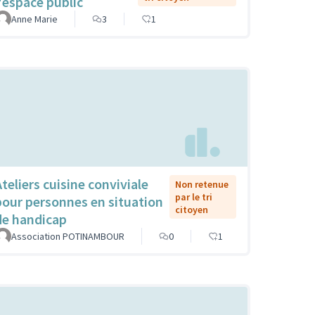
l'espace public
Anne Marie
3
1
Ateliers cuisine conviviale
Non retenue
par le tri
pour personnes en situation
citoyen
de handicap
Association POTINAMBOUR
0
1