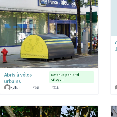
Abris à vélos
Retenue par le tri
citoyen
urbains
Kyllian
6
18