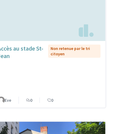
Accès au stade St-
Non retenue par le tri
citoyen
Jean
Eve
0
0