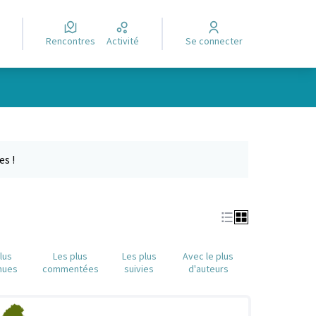
Rencontres
Activité
Se connecter
Leaflet
|
©
OpenStreetMap
contributors
e des points de carte. L'élément peut être utilisé avec un lecteur
es !
lus
Les plus
Les plus
Avec le plus
nues
commentées
suivies
d'auteurs