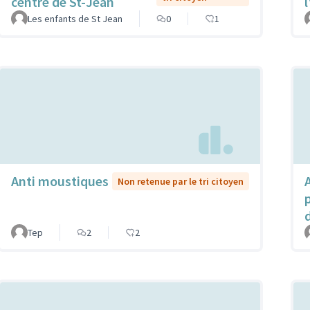
centre de St-Jean
Les enfants de St Jean
0
1
Anti moustiques
Non retenue par le tri citoyen
Tep
2
2