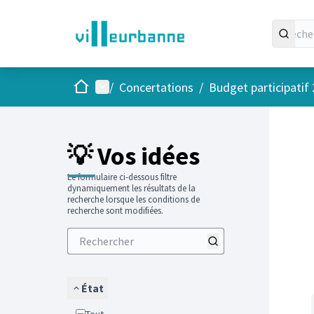
Accueil
Menu principal
/
Concertations
/
Budget participatif
Passer
L'élément
+
−
💡 Vos idées
Le formulaire ci-dessous filtre
dynamiquement les résultats de la
recherche lorsque les conditions de
recherche sont modifiées.
État