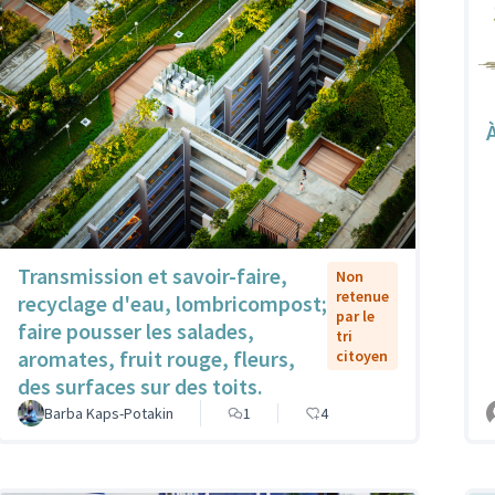
Transmission et savoir-faire,
Non
retenue
recyclage d'eau, lombricompost;
par le
faire pousser les salades,
tri
aromates, fruit rouge, fleurs,
citoyen
des surfaces sur des toits.
Barba Kaps-Potakin
1
4