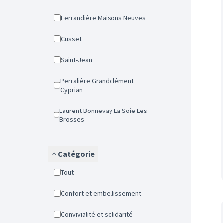
Ferrandière Maisons Neuves
Cusset
Saint-Jean
Perralière Grandclément
Cyprian
Laurent Bonnevay La Soie Les
Brosses
Catégorie
Tout
Confort et embellissement
Convivialité et solidarité