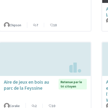
Chipson
7
10
Aire de jeux en bois au
Retenue par le
tri citoyen
parc de la Feyssine
l
Coralie
2
10