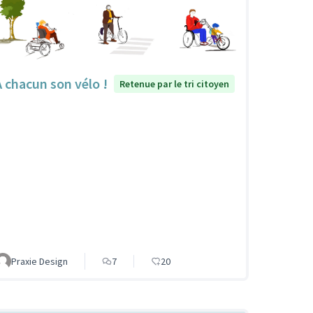
À chacun son vélo !
Retenue par le tri citoyen
Praxie Design
7
20