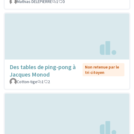
Mathias DELEPIERRE
1
0
Des tables de ping-pong à
Non retenue par le
tri citoyen
Jacques Monod
Cotton-tige
1
2