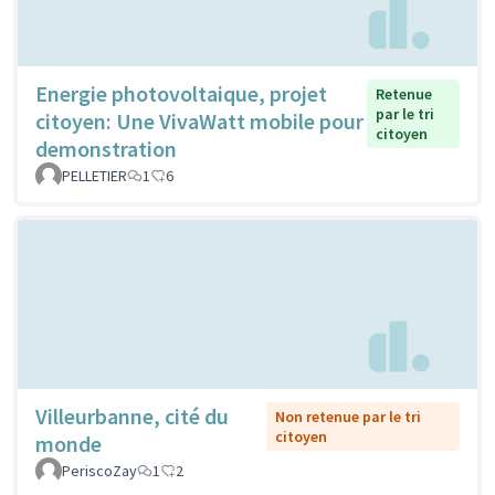
Energie photovoltaique, projet
Retenue
par le tri
citoyen: Une VivaWatt mobile pour
citoyen
demonstration
PELLETIER
1
6
Villeurbanne, cité du
Non retenue par le tri
citoyen
monde
PeriscoZay
1
2