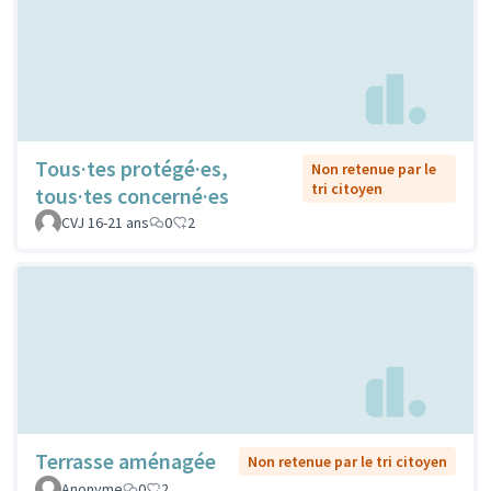
Tous·tes protégé·es,
Non retenue par le
tri citoyen
tous·tes concerné·es
CVJ 16-21 ans
0
2
Terrasse aménagée
Non retenue par le tri citoyen
Anonyme
0
2