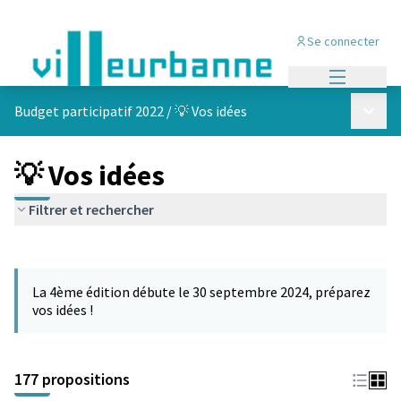
Se connecter
Menu princi
Menu p
Budget participatif 2022
/
💡 Vos idées
💡 Vos idées
Filtrer et rechercher
Passer la carte
Leaflet
|
©
OpenStreetMap
contributors
L'élément suivant est une carte qui présente les éléments de cet
+
La 4ème édition débute le 30 septembre 2024, préparez
−
vos idées !
177 propositions