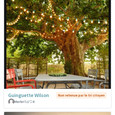
Guinguette Wilson
Non retenue par le tri citoyen
Merlin
1
4