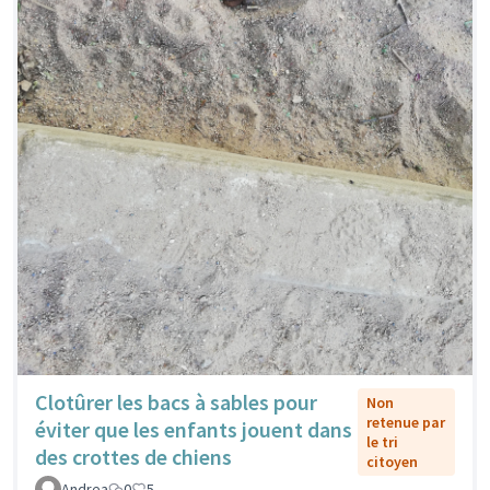
Clotûrer les bacs à sables pour
Non
retenue par
éviter que les enfants jouent dans
le tri
des crottes de chiens
citoyen
Andrea
0
5