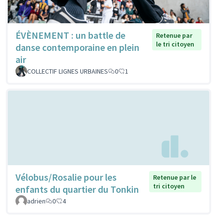
ÉVÈNEMENT : un battle de
Retenue par
le tri citoyen
danse contemporaine en plein
air
COLLECTIF LIGNES URBAINES
0
1
Vélobus/Rosalie pour les
Retenue par le
tri citoyen
enfants du quartier du Tonkin
adrien
0
4