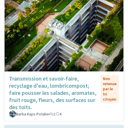
Transmission et savoir-faire,
Non
retenue
recyclage d'eau, lombricompost;
par le
faire pousser les salades, aromates,
tri
fruit rouge, fleurs, des surfaces sur
citoyen
des toits.
Barba Kaps-Potakin
1
4