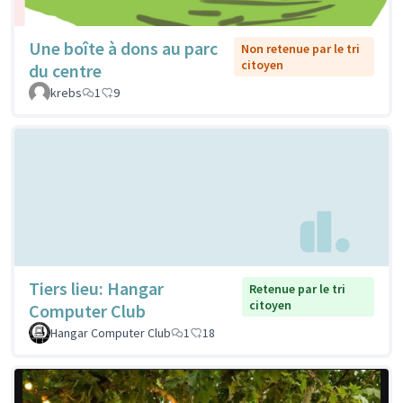
Une boîte à dons au parc
Non retenue par le tri
citoyen
du centre
krebs
1
9
Tiers lieu: Hangar
Retenue par le tri
citoyen
Computer Club
Hangar Computer Club
1
18