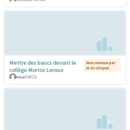
Mettre des bancs devant le
Non retenue par
le tri citoyen
collège Morice Leroux
Haua
0
1