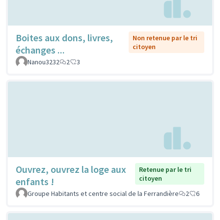
Boites aux dons, livres,
Non retenue par le tri
citoyen
échanges ...
Nanou3232
2
3
Ouvrez, ouvrez la loge aux
Retenue par le tri
citoyen
enfants !
Groupe Habitants et centre social de la Ferrandière
2
6