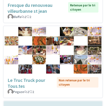
Fresque du renouveau
Retenue par le tri
citoyen
villeurbanne st jean
Blaffa
2
2
Le Truc Truck pour
Non retenue par le tri
citoyen
Tous.tes
Pegaze
2
2