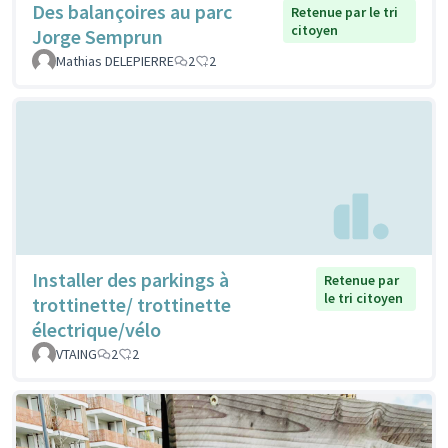
Des balançoires au parc
Retenue par le tri
citoyen
Jorge Semprun
Mathias DELEPIERRE
2
2
Installer des parkings à
Retenue par
le tri citoyen
trottinette/ trottinette
électrique/vélo
VTAING
2
2