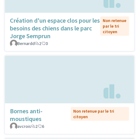
Création d'un espace clos pour les
Non retenue
par le tri
besoins des chiens dans le parc
citoyen
Jorge Semprun
Bernardd
2
0
Bornes anti-
Non retenue par le tri
citoyen
moustiques
avcrois
2
6