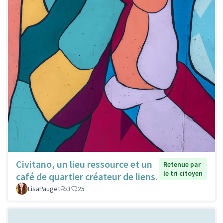
Civitano, un lieu ressource et un
Retenue par
le tri citoyen
café de quartier créateur de liens.
LisaPauget
3
25