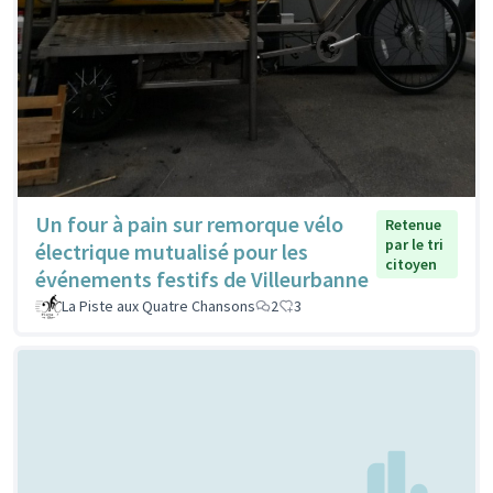
Un four à pain sur remorque vélo
Retenue
par le tri
électrique mutualisé pour les
citoyen
événements festifs de Villeurbanne
La Piste aux Quatre Chansons
2
3