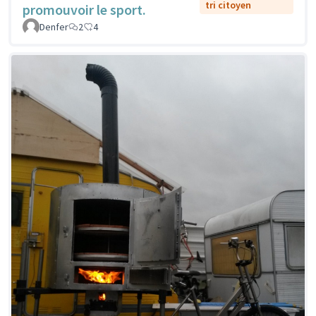
tri citoyen
promouvoir le sport.
Denfer
2
4