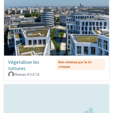
Végetaliser les
Non retenue par le tri
citoyen
toitures
Thomas A
2
8