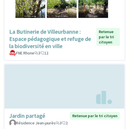
La Butinerie de Villeurbanne :
Retenue
par le tri
Espace pédagogique et refuge de
citoyen
la biodiversité en ville
FNE Rhone
3
12
Jardin partagé
Retenue par le tri citoyen
Résidence Jean-jaurès
3
2