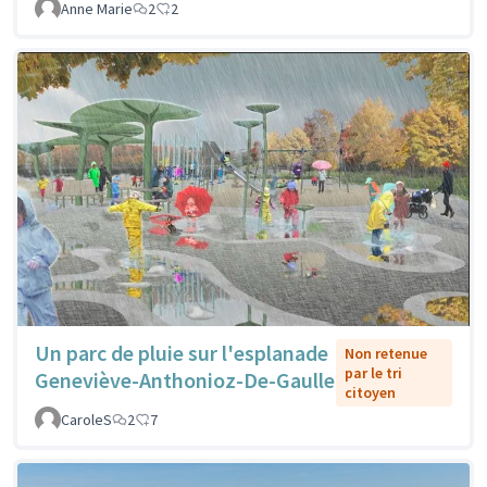
Anne Marie
2
2
Un parc de pluie sur l'esplanade
Non retenue
par le tri
Geneviève-Anthonioz-De-Gaulle
citoyen
CaroleS
2
7