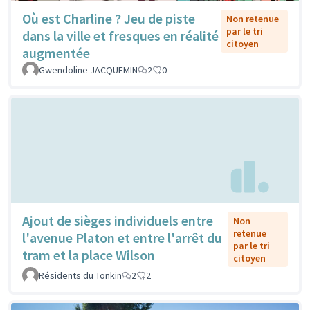
Où est Charline ? Jeu de piste
Non retenue
par le tri
dans la ville et fresques en réalité
citoyen
augmentée
Gwendoline JACQUEMIN
2
0
Ajout de sièges individuels entre
Non
retenue
l'avenue Platon et entre l'arrêt du
par le tri
tram et la place Wilson
citoyen
Résidents du Tonkin
2
2