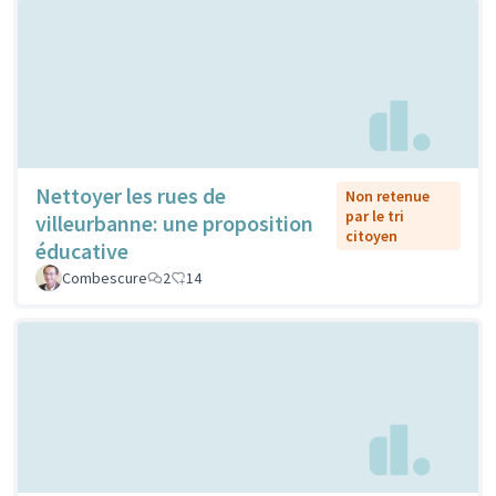
Nettoyer les rues de
Non retenue
par le tri
villeurbanne: une proposition
citoyen
éducative
Combescure
2
14