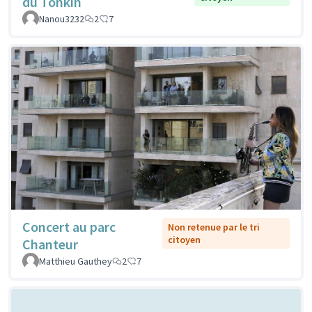
du Tonkin
Nanou3232
2
7
Concert au parc
Non retenue par le tri
citoyen
Chanteur
Matthieu Gauthey
2
7