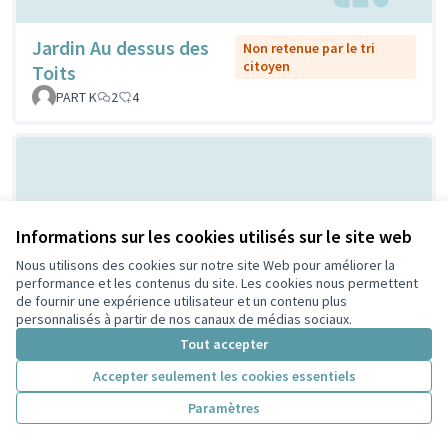
Jardin Au dessus des
Non retenue par le tri
citoyen
Toits
PART K
2
4
Informations sur les cookies utilisés sur le site web
Nous utilisons des cookies sur notre site Web pour améliorer la
performance et les contenus du site. Les cookies nous permettent
de fournir une expérience utilisateur et un contenu plus
Création d'un parc à chien pour la
Non
personnalisés à partir de nos canaux de médias sociaux.
retenue
sécurité et la santé des enfants au
Tout accepter
par le tri
Parc Jacques Prévert
citoyen
Accepter seulement les cookies essentiels
Piégay Bullion
1
1
Paramètres