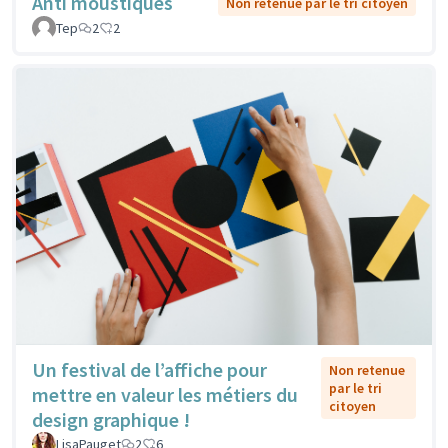
Anti moustiques
Non retenue par le tri citoyen
Tep
2
2
Un festival de l’affiche pour
Non retenue
par le tri
mettre en valeur les métiers du
citoyen
design graphique !
LisaPauget
2
6