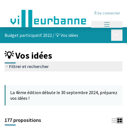
Se connecter
Menu princi
Menu p
Budget participatif 2022
/
💡 Vos idées
💡 Vos idées
Filtrer et rechercher
Passer la carte
Leaflet
|
©
OpenStreetMap
contributors
L'élément suivant est une carte qui présente les éléments de cet
+
La 4ème édition débute le 30 septembre 2024, préparez
−
vos idées !
177 propositions