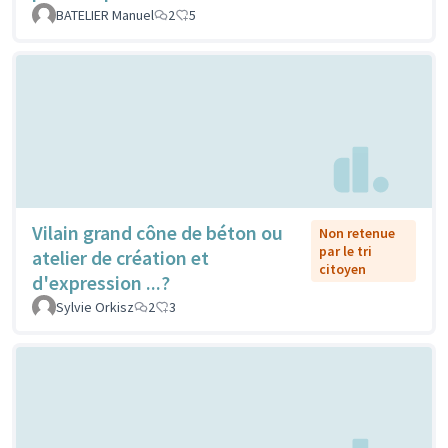
BATELIER Manuel
2
5
Vilain grand cône de béton ou
Non retenue
par le tri
atelier de création et
citoyen
d'expression ...?
Sylvie Orkisz
2
3