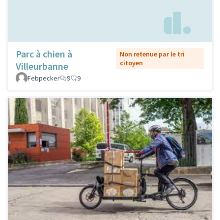
Parc à chien à
Non retenue par le tri
citoyen
Villeurbanne
Febpecker
9
9