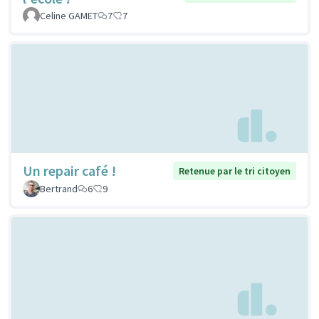
Celine GAMET
7
7
Un repair café !
Retenue par le tri citoyen
Bertrand
6
9