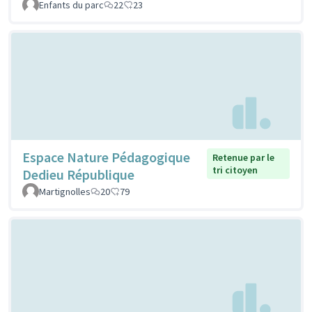
Enfants du parc
22
23
Espace Nature Pédagogique
Retenue par le
tri citoyen
Dedieu République
Martignolles
20
79