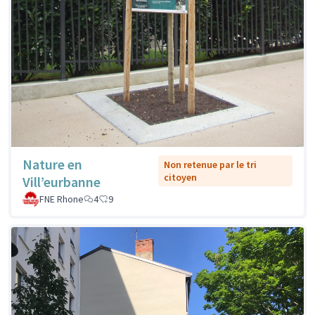
Nature en
Non retenue par le tri
citoyen
Vill’eurbanne
FNE Rhone
4
9