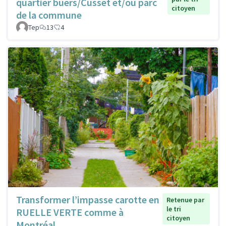
quartier buers/Cusset et/ou parc
citoyen
de la commune
Tep
13
4
Transformer l’impasse carotte en
Retenue par
le tri
RUELLE VERTE comme à
citoyen
Montréal