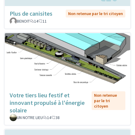
Plus de canisites
Non retenue par le tri citoyen
BENOIT
14
11
Votre tiers lieu festif et
Non retenue
par le tri
innovant propulsé à l'énergie
citoyen
solaire
UN NOTRE LIEU
14
38