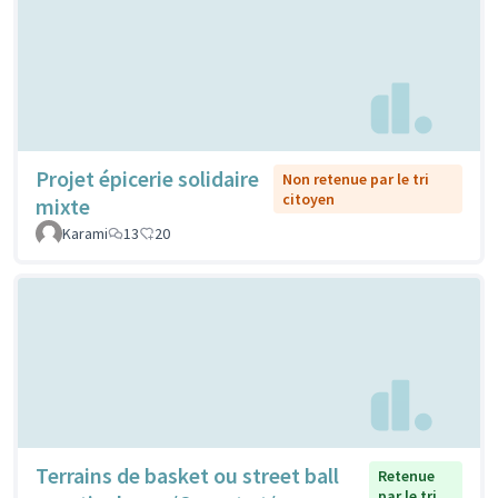
Projet épicerie solidaire
Non retenue par le tri
citoyen
mixte
Karami
13
20
Terrains de basket ou street ball
Retenue
par le tri