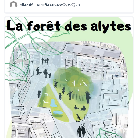
Collectif_LaTruffeAuVent
35
29