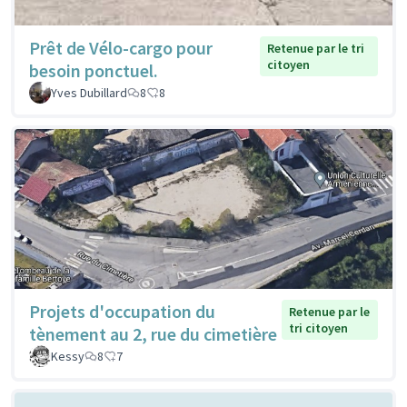
Prêt de Vélo-cargo pour
Retenue par le tri
citoyen
besoin ponctuel.
Yves Dubillard
8
8
Projets d'occupation du
Retenue par le
tri citoyen
tènement au 2, rue du cimetière
Kessy
8
7