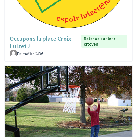
Occupons la place Croix-
Retenue par le tri
citoyen
Luizet !
Emma
4
36