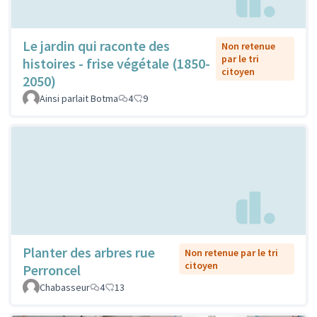
Le jardin qui raconte des
Non retenue
par le tri
histoires - frise végétale (1850-
citoyen
2050)
Ainsi parlait Botma
4
9
Planter des arbres rue
Non retenue par le tri
citoyen
Perroncel
Chabasseur
4
13