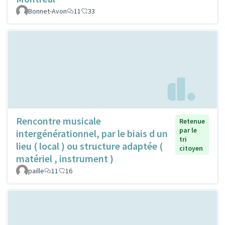
Bonnet-Avon
11
33
Rencontre musicale
Retenue
par le
intergénérationnel, par le biais d un
tri
lieu ( local ) ou structure adaptée (
citoyen
matériel , instrument )
paille
11
16