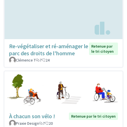
Re-végétaliser et ré-aménager le
Retenue par
le tri citoyen
parc des droits de l'homme
Clémence T
7
24
À chacun son vélo !
Retenue par le tri citoyen
Praxie Design
7
20