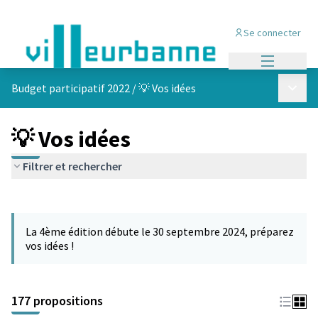
Se connecter
Menu princi
Menu p
Budget participatif 2022
/
💡 Vos idées
💡 Vos idées
Filtrer et rechercher
Passer la carte
Leaflet
|
©
OpenStreetMap
contributors
L'élément suivant est une carte qui présente les éléments de cet
+
La 4ème édition débute le 30 septembre 2024, préparez
−
vos idées !
177 propositions