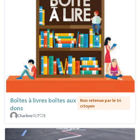
Boîtes à livres boîtes aux
Non retenue par le tri
citoyen
dons
Charline
7
5