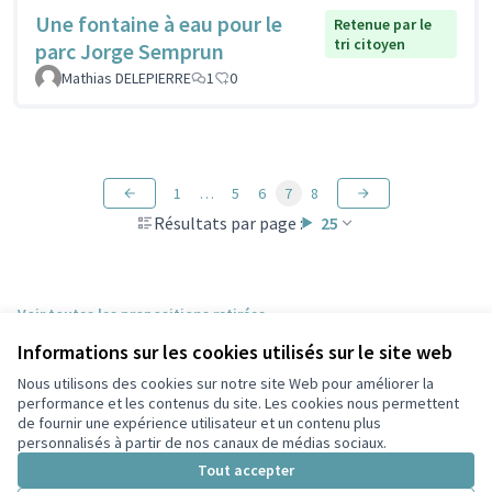
Une fontaine à eau pour le
Retenue par le
tri citoyen
parc Jorge Semprun
Mathias DELEPIERRE
1
0
1
…
5
6
7
8
Résultats par page :
25
Voir toutes les propositions retirées
Informations sur les cookies utilisés sur le site web
Nous utilisons des cookies sur notre site Web pour améliorer la
Conditions d'utilisation
performance et les contenus du site. Les cookies nous permettent
Paramètres des cookies
de fournir une expérience utilisateur et un contenu plus
Participez Villeurbanne sur X
Participez Villeurbanne sur Facebook
Participez Villeurbanne sur Instagram
Participez Villeurbanne sur YouTube
personnalisés à partir de nos canaux de médias sociaux.
(Lien externe)
(Lien externe)
(Lien externe)
(Lien externe)
Tout accepter