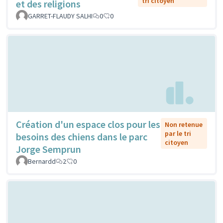
tri citoyen
et des religions
GARRET-FLAUDY SALHI
0
0
Création d'un espace clos pour les
Non retenue
par le tri
besoins des chiens dans le parc
citoyen
Jorge Semprun
Bernardd
2
0