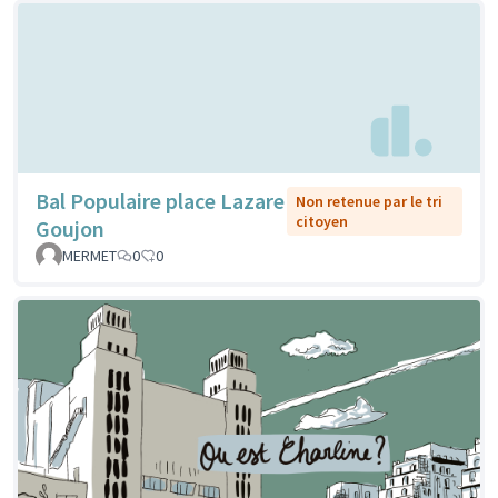
Bal Populaire place Lazare
Non retenue par le tri
citoyen
Goujon
MERMET
0
0