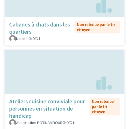
Cabanes à chats dans les
Non retenue par le tri
citoyen
quartiers
Nanimu
0
1
Ateliers cuisine conviviale pour
Non retenue
par le tri
personnes en situation de
citoyen
handicap
Association POTINAMBOUR
0
1