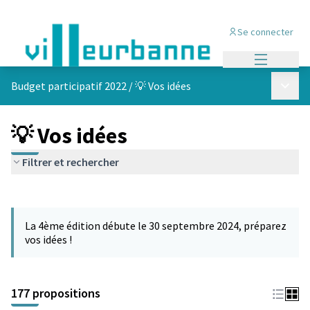
Se connecter
Menu princi
Menu p
Budget participatif 2022
/
💡 Vos idées
💡 Vos idées
Filtrer et rechercher
Passer la carte
Leaflet
|
©
OpenStreetMap
contributors
L'élément suivant est une carte qui présente les éléments de cet
+
La 4ème édition débute le 30 septembre 2024, préparez
−
vos idées !
177 propositions