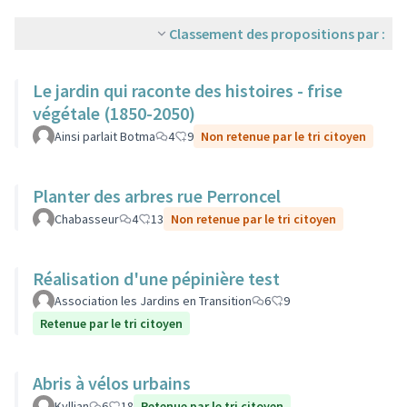
Classement des propositions par :
Le jardin qui raconte des histoires - frise
végétale (1850-2050)
Ainsi parlait Botma
4
9
Non retenue par le tri citoyen
Planter des arbres rue Perroncel
Chabasseur
4
13
Non retenue par le tri citoyen
Réalisation d'une pépinière test
Association les Jardins en Transition
6
9
Retenue par le tri citoyen
Abris à vélos urbains
Kyllian
6
18
Retenue par le tri citoyen