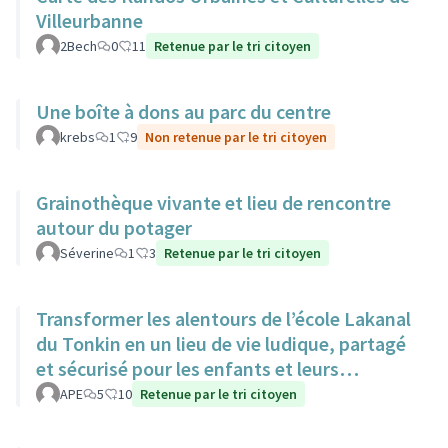
Villeurbanne
2Bech
0
11
Retenue par le tri citoyen
Une boîte à dons au parc du centre
krebs
1
9
Non retenue par le tri citoyen
Grainothèque vivante et lieu de rencontre
autour du potager
Séverine
1
3
Retenue par le tri citoyen
Transformer les alentours de l’école Lakanal
du Tonkin en un lieu de vie ludique, partagé
et sécurisé pour les enfants et leurs
familles.
APE
5
10
Retenue par le tri citoyen