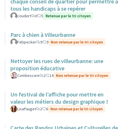
chaque conseil de quartier pour permettre à
tous les handicaps à se repérer
coudert
0
5
Retenue par le tri citoyen
Parc à chien à Villeurbanne
Febpecker
9
9
Non retenue par le tri citoyen
Nettoyer les rues de villeurbanne: une
proposition éducative
Combescure
2
14
Non retenue par le tri citoyen
Un festival de l’affiche pour mettre en
valeur les métiers du design graphique !
LisaPauget
2
6
Non retenue par le tri citoyen
Carte des Randos Urbaines et Culturelles de