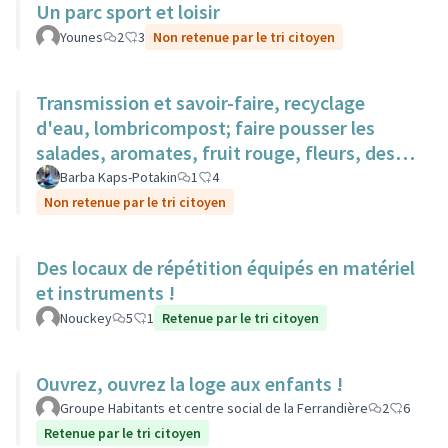
Un parc sport et loisir
Younes
2
3
Non retenue par le tri citoyen
Transmission et savoir-faire, recyclage
d'eau, lombricompost; faire pousser les
salades, aromates, fruit rouge, fleurs, des
surfaces sur des toits.
Barba Kaps-Potakin
1
4
Non retenue par le tri citoyen
Des locaux de répétition équipés en matériel
et instruments !
Nouckey
5
1
Retenue par le tri citoyen
Ouvrez, ouvrez la loge aux enfants !
Groupe Habitants et centre social de la Ferrandière
2
6
Retenue par le tri citoyen