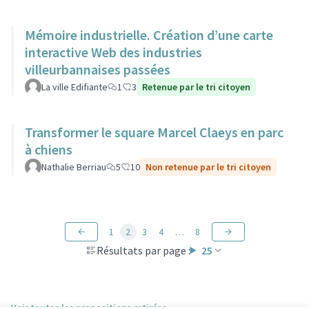
Mémoire industrielle. Création d’une carte
interactive Web des industries
villeurbannaises passées
La ville Edifiante
1
3
Retenue par le tri citoyen
Transformer le square Marcel Claeys en parc
à chiens
Nathalie Berriau
5
10
Non retenue par le tri citoyen
1
2
3
4
…
8
Résultats par page :
25
Voir toutes les propositions retirées