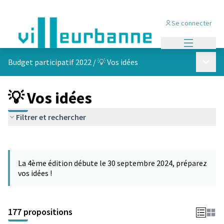
Se connecter
Menu princi
Menu p
Budget participatif 2022
/
💡 Vos idées
💡 Vos idées
Filtrer et rechercher
Passer la carte
Leaflet
|
©
OpenStreetMap
contributors
L'élément suivant est une carte qui présente les éléments de cet
+
La 4ème édition débute le 30 septembre 2024, préparez
−
vos idées !
177 propositions