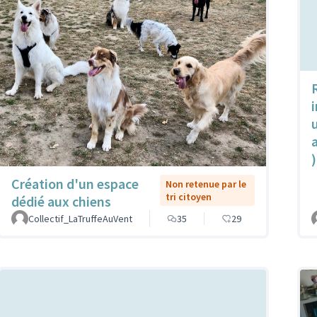
u
)
Création d'un espace
Non retenue par le
tri citoyen
dédié aux chiens
Collectif_LaTruffeAuVent
35
29