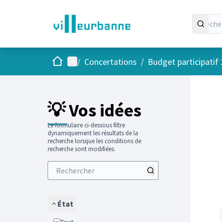
Accueil
Menu principal
/
Concertations
/
Budget participatif
Passer
L'élément
+
−
💡 Vos idées
Le formulaire ci-dessous filtre
dynamiquement les résultats de la
recherche lorsque les conditions de
recherche sont modifiées.
État