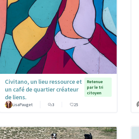
Civitano, un lieu ressource et
Retenue
par le tri
un café de quartier créateur
citoyen
de liens.
LisaPauget
3
25