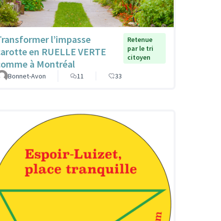
Transformer l’impasse
Retenue
par le tri
carotte en RUELLE VERTE
citoyen
comme à Montréal
Bonnet-Avon
11
33