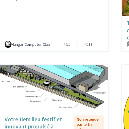
Hangar Computer Club
1
18
Votre tiers lieu festif et
Non retenue
par le tri
innovant propulsé à