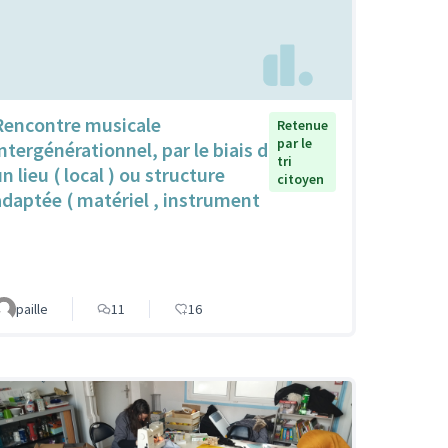
Rencontre musicale
Retenue
par le
intergénérationnel, par le biais d
tri
n lieu ( local ) ou structure
citoyen
adaptée ( matériel , instrument
paille
11
16