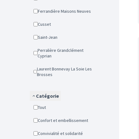
Ferrandière Maisons Neuves
Cusset
Saint-Jean
Perralière Grandclément
Cyprian
Laurent Bonnevay La Soie Les
Brosses
Catégorie
Tout
Confort et embellissement
Convivialité et solidarité