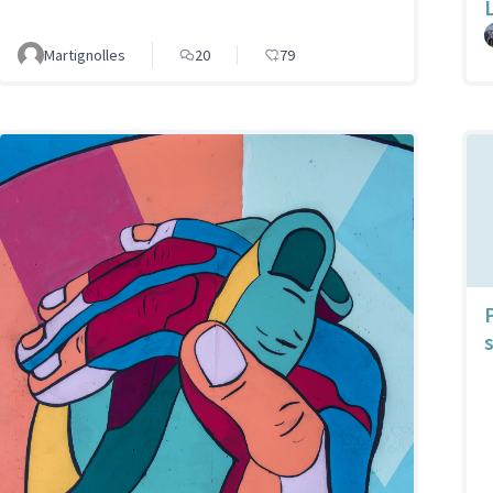
Martignolles
20
79