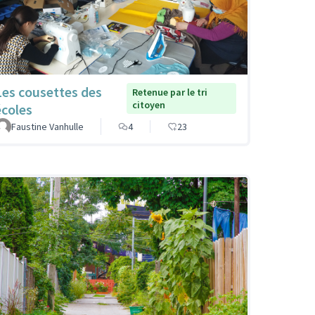
Les cousettes des
Retenue par le tri
citoyen
écoles
Faustine Vanhulle
4
23