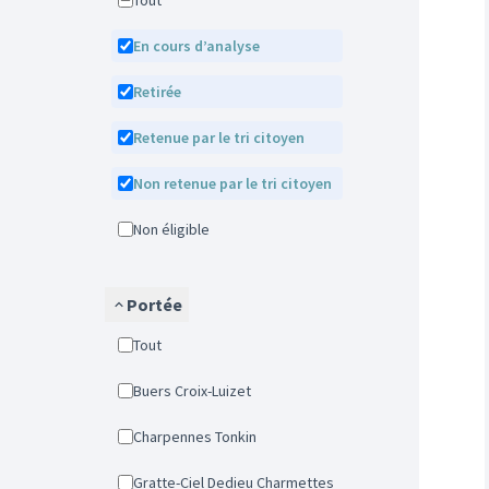
Tout
En cours d’analyse
Retirée
Retenue par le tri citoyen
Non retenue par le tri citoyen
Non éligible
Portée
Tout
Buers Croix-Luizet
Charpennes Tonkin
Gratte-Ciel Dedieu Charmettes