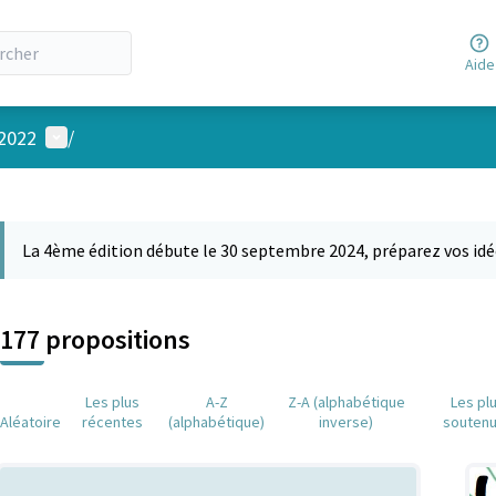
Aide
Menu utilisateur
 2022
/
 la carte
 suivant est une carte qui présente les éléments de cette page comm
La 4ème édition débute le 30 septembre 2024, préparez vos idé
177 propositions
Les plus
A-Z
Z-A (alphabétique
Les pl
Aléatoire
récentes
(alphabétique)
inverse)
souten