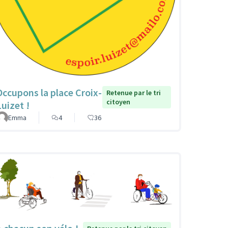
Occupons la place Croix-
Retenue par le tri
citoyen
Luizet !
Emma
4
36