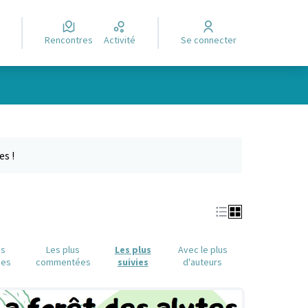
Rencontres
Activité
Se connecter
Leaflet
|
©
OpenStreetMap
contributors
e des points de carte. L'élément peut être utilisé avec un lecteur
es !
us
Les plus
Les plus
Avec le plus
ues
commentées
suivies
d'auteurs