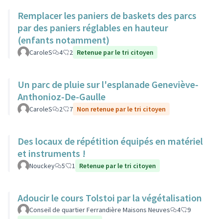
Remplacer les paniers de baskets des parcs
par des paniers réglables en hauteur
(enfants notamment)
CaroleS
4
2
Retenue par le tri citoyen
Un parc de pluie sur l'esplanade Geneviève-
Anthonioz-De-Gaulle
CaroleS
2
7
Non retenue par le tri citoyen
Des locaux de répétition équipés en matériel
et instruments !
Nouckey
5
1
Retenue par le tri citoyen
Adoucir le cours Tolstoi par la végétalisation
Conseil de quartier Ferrandière Maisons Neuves
4
9