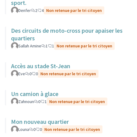
sport.
Denfer
2
4
Non retenue par le tri citoyen
Des circuits de moto-cross pour apaiser les
quartiers
Sallah Amine
1
1
Non retenue par le tri citoyen
Accès au stade St-Jean
Eve
0
0
Non retenue par le tri citoyen
Un camion à glace
Zahnoun
0
1
Non retenue par le tri citoyen
Mon nouveau quartier
Louna
0
0
Non retenue par le tri citoyen