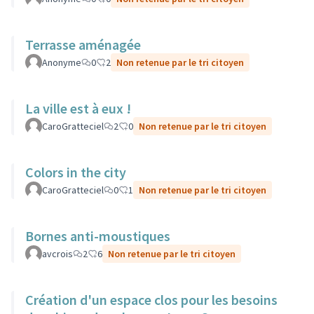
Terrasse aménagée
Anonyme
0
2
Non retenue par le tri citoyen
La ville est à eux !
CaroGratteciel
2
0
Non retenue par le tri citoyen
Colors in the city
CaroGratteciel
0
1
Non retenue par le tri citoyen
Bornes anti-moustiques
avcrois
2
6
Non retenue par le tri citoyen
Création d'un espace clos pour les besoins