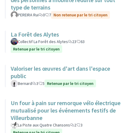
type de terrains
PEREIRA Rui
0
7
Non retenue par le tri citoyen
La Forêt des Alytes
Collectif La Forêt des Alytes
23
63
Retenue par le tri citoyen
Valoriser les œuvres d'art dans l'espace
public
Bernard
3
5
Retenue par le tri citoyen
Un four à pain sur remorque vélo électrique
mutualisé pour les événements festifs de
Villeurbanne
La Piste aux Quatre Chansons
2
3
Retenue par le tri citoyen