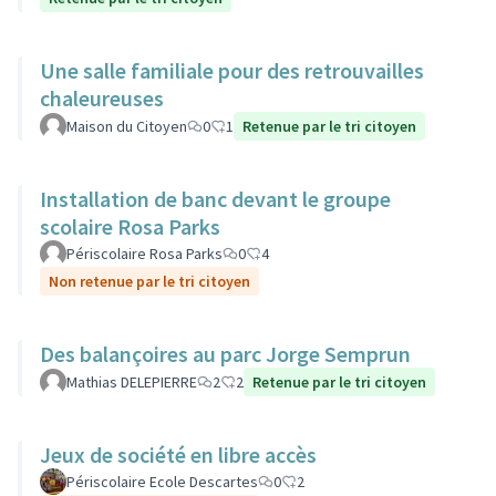
Une salle familiale pour des retrouvailles
chaleureuses
Maison du Citoyen
0
1
Retenue par le tri citoyen
Installation de banc devant le groupe
scolaire Rosa Parks
Périscolaire Rosa Parks
0
4
Non retenue par le tri citoyen
Des balançoires au parc Jorge Semprun
Mathias DELEPIERRE
2
2
Retenue par le tri citoyen
Jeux de société en libre accès
Périscolaire Ecole Descartes
0
2