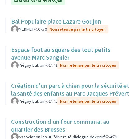
Retenue par le tri citoyen
Bal Populaire place Lazare Goujon
MERMET
0
0
Non retenue par le tri citoyen
Espace foot au square des tout petits
avenue Marc Sangnier
Piégay Bullion
1
2
Non retenue par le tri citoyen
Création d'un parc à chien pour la sécurité et
la santé des enfants au Parc Jacques Prévert
Piégay Bullion
1
1
Non retenue par le tri citoyen
Construction d'un four communal au
quartier des Brosses
Association les 3D "diversité dialogue devenir"
4
8