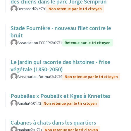
des chiens dans le parc Jorge Semprun
Bernardd
2
0
Non retenue par le tri citoyen
Stade Fournière - nouveau filet contre le
bruit
Association FCDFP
0
1
Retenue par le tri citoyen
Le jardin qui raconte des histoires - frise
végétale (1850-2050)
Ainsi parlait Botma
4
9
Non retenue par le tri citoyen
Poubelles x Poubelix et Kges à Knnettes
Amalia
0
2
Non retenue par le tri citoyen
Cabanes à chats dans les quartiers
Nanimu
0
1
Non retenue par le tri citoyen