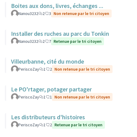
Boites aux dons, livres, échanges ...
Nanou3232
2
3
Non retenue par le tri citoyen
Installer des ruches au parc du Tonkin
Nanou3232
2
7
Retenue par le tri citoyen
Villeurbanne, cité du monde
PeriscoZay
1
2
Non retenue par le tri citoyen
Le PO'rtager, potager partager
PeriscoZay
1
1
Non retenue par le tri citoyen
Les distributeurs d'histoires
PeriscoZay
1
2
Retenue par le tri citoyen