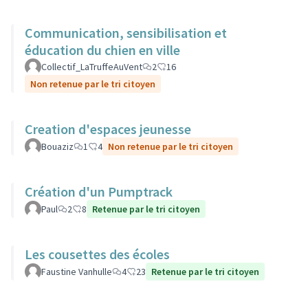
Communication, sensibilisation et
éducation du chien en ville
Collectif_LaTruffeAuVent
2
16
Non retenue par le tri citoyen
Creation d'espaces jeunesse
Bouaziz
1
4
Non retenue par le tri citoyen
Création d'un Pumptrack
Paul
2
8
Retenue par le tri citoyen
Les cousettes des écoles
Faustine Vanhulle
4
23
Retenue par le tri citoyen