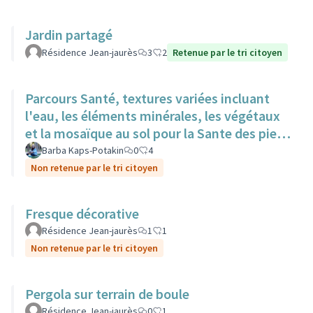
Jardin partagé
Résidence Jean-jaurès
3
2
Retenue par le tri citoyen
Parcours Santé, textures variées incluant
l'eau, les éléments minérales, les végétaux
et la mosaïque au sol pour la Sante des pieds
nus.
Barba Kaps-Potakin
0
4
Non retenue par le tri citoyen
Fresque décorative
Résidence Jean-jaurès
1
1
Non retenue par le tri citoyen
Pergola sur terrain de boule
Résidence Jean-jaurès
0
1