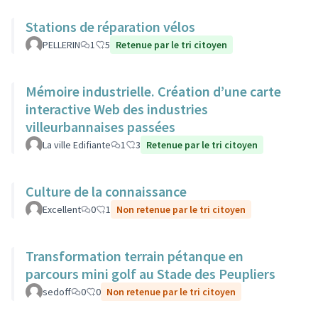
Stations de réparation vélos
PELLERIN
1
5
Retenue par le tri citoyen
Mémoire industrielle. Création d’une carte
interactive Web des industries
villeurbannaises passées
La ville Edifiante
1
3
Retenue par le tri citoyen
Culture de la connaissance
Excellent
0
1
Non retenue par le tri citoyen
Transformation terrain pétanque en
parcours mini golf au Stade des Peupliers
sedoff
0
0
Non retenue par le tri citoyen