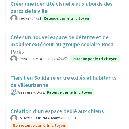
Créer une identité visuelle aux abords des
parcs de la ville
Fredys
4
1
Retenue par le tri citoyen
Créer un nouvel espace de détente et de
mobilier extérieur au groupe scolaire Rosa
Parks
Périscolaire Rosa Parks
0
1
Retenue par le tri citoyen
Tiers lieu Solidaire entre exilés et habitants
de Villeurbanne
Weavers
0
2
Retenue par le tri citoyen
Création d'un espace dédié aux chiens
Collectif_LaTruffeAuVent
35
29
Non retenue par le tri citoyen