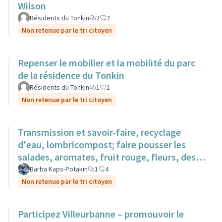
Wilson
Résidents du Tonkin
2
2
Non retenue par le tri citoyen
Repenser le mobilier et la mobilité du parc
de la résidence du Tonkin
Résidents du Tonkin
1
1
Non retenue par le tri citoyen
Transmission et savoir-faire, recyclage
d'eau, lombricompost; faire pousser les
salades, aromates, fruit rouge, fleurs, des
surfaces sur des toits.
Barba Kaps-Potakin
1
4
Non retenue par le tri citoyen
Participez Villeurbanne – promouvoir le