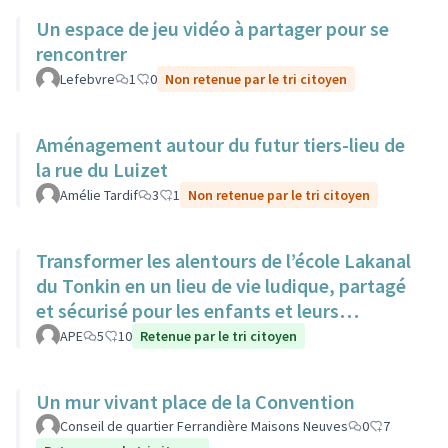
Un espace de jeu vidéo à partager pour se
rencontrer
Lefebvre
1
0
Non retenue par le tri citoyen
Aménagement autour du futur tiers-lieu de
la rue du Luizet
Amélie Tardif
3
1
Non retenue par le tri citoyen
Transformer les alentours de l’école Lakanal
du Tonkin en un lieu de vie ludique, partagé
et sécurisé pour les enfants et leurs
familles.
APE
5
10
Retenue par le tri citoyen
Un mur vivant place de la Convention
Conseil de quartier Ferrandière Maisons Neuves
0
7