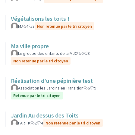
Végétalisons les toits !
M.
4
3
Non retenue par le tri citoyen
Ma ville propre
Le groupe des enfants de la MJC
0
3
Non retenue par le tri citoyen
Réalisation d'une pépinière test
Association les Jardins en Transition
6
9
Retenue par le tri citoyen
Jardin Au dessus des Toits
PART K
2
4
Non retenue par le tri citoyen