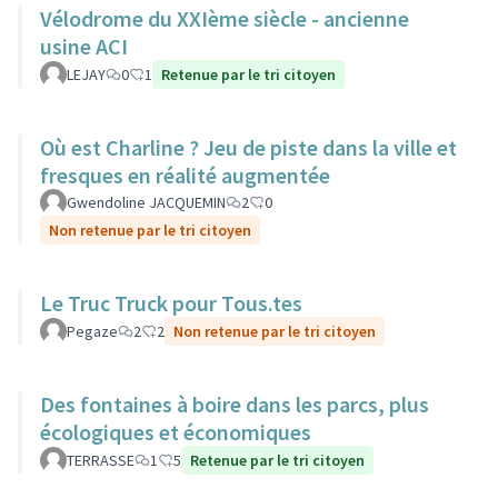
Vélodrome du XXIème siècle - ancienne
usine ACI
LEJAY
0
1
Retenue par le tri citoyen
Où est Charline ? Jeu de piste dans la ville et
fresques en réalité augmentée
Gwendoline JACQUEMIN
2
0
Non retenue par le tri citoyen
Le Truc Truck pour Tous.tes
Pegaze
2
2
Non retenue par le tri citoyen
Des fontaines à boire dans les parcs, plus
écologiques et économiques
TERRASSE
1
5
Retenue par le tri citoyen