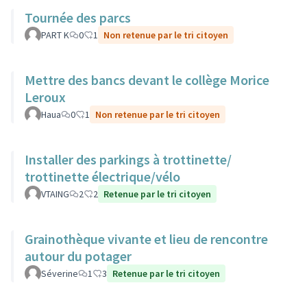
Tournée des parcs
PART K
0
1
Non retenue par le tri citoyen
Mettre des bancs devant le collège Morice
Leroux
Haua
0
1
Non retenue par le tri citoyen
Installer des parkings à trottinette/
trottinette électrique/vélo
VTAING
2
2
Retenue par le tri citoyen
Grainothèque vivante et lieu de rencontre
autour du potager
Séverine
1
3
Retenue par le tri citoyen