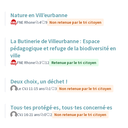
Nature en Vill’eurbanne
FNE Rhone
4
9
Non retenue par le tri citoyen
La Butinerie de Villeurbanne : Espace
pédagogique et refuge de la biodiversité en
ville
FNE Rhone
3
12
Retenue par le tri citoyen
Deux choix, un déchet !
Le CVJ 11-15 ans
1
3
Non retenue par le tri citoyen
Tous·tes protégé·es, tous·tes concerné·es
CVJ 16-21 ans
0
2
Non retenue par le tri citoyen