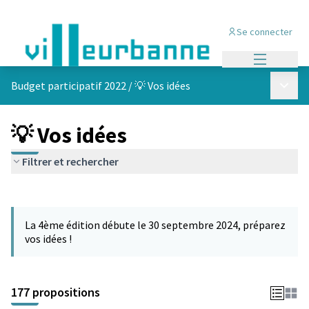
Se connecter
Menu princi
Menu p
Budget participatif 2022
/
💡 Vos idées
💡 Vos idées
Filtrer et rechercher
Passer la carte
Leaflet
|
©
OpenStreetMap
contributors
L'élément suivant est une carte qui présente les éléments de cet
+
La 4ème édition débute le 30 septembre 2024, préparez
−
vos idées !
177 propositions