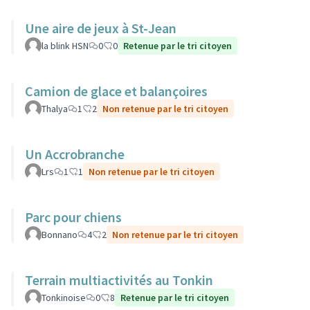
Une aire de jeux à St-Jean
la blink HSN
0
0
Retenue par le tri citoyen
Camion de glace et balançoires
Thalya
1
2
Non retenue par le tri citoyen
Un Accrobranche
Lrs
1
1
Non retenue par le tri citoyen
Parc pour chiens
Bonnano
4
2
Non retenue par le tri citoyen
Terrain multiactivités au Tonkin
Tonkinoise
0
8
Retenue par le tri citoyen