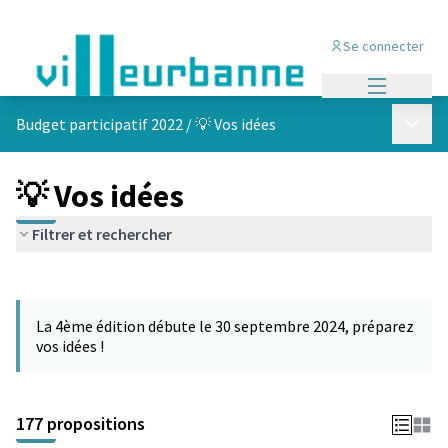
Se connecter
Menu princi
Menu p
Budget participatif 2022
/
💡 Vos idées
💡 Vos idées
Filtrer et rechercher
Passer la carte
Leaflet
|
©
OpenStreetMap
contributors
L'élément suivant est une carte qui présente les éléments de cet
+
La 4ème édition débute le 30 septembre 2024, préparez
−
vos idées !
177 propositions