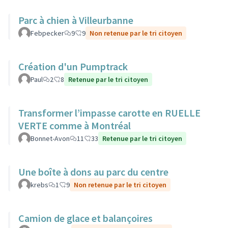
Parc à chien à Villeurbanne
Febpecker
9
9
Non retenue par le tri citoyen
Création d'un Pumptrack
Paul
2
8
Retenue par le tri citoyen
Transformer l’impasse carotte en RUELLE
VERTE comme à Montréal
Bonnet-Avon
11
33
Retenue par le tri citoyen
Une boîte à dons au parc du centre
krebs
1
9
Non retenue par le tri citoyen
Camion de glace et balançoires