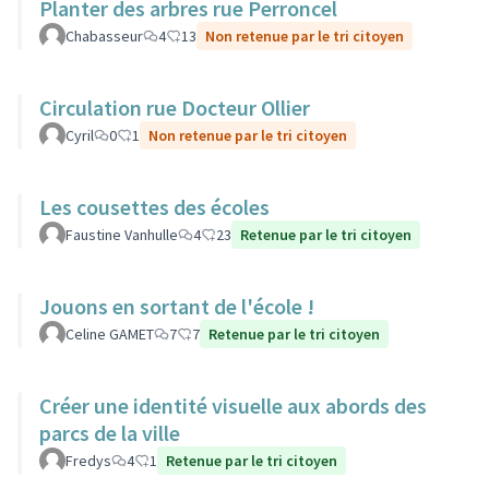
Planter des arbres rue Perroncel
Chabasseur
4
13
Non retenue par le tri citoyen
Circulation rue Docteur Ollier
Cyril
0
1
Non retenue par le tri citoyen
Les cousettes des écoles
Faustine Vanhulle
4
23
Retenue par le tri citoyen
Jouons en sortant de l'école !
Celine GAMET
7
7
Retenue par le tri citoyen
Créer une identité visuelle aux abords des
parcs de la ville
Fredys
4
1
Retenue par le tri citoyen