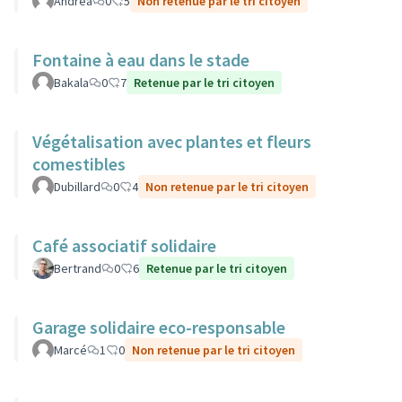
Andrea
0
5
Non retenue par le tri citoyen
Fontaine à eau dans le stade
Bakala
0
7
Retenue par le tri citoyen
Végétalisation avec plantes et fleurs
comestibles
Dubillard
0
4
Non retenue par le tri citoyen
Café associatif solidaire
Bertrand
0
6
Retenue par le tri citoyen
Garage solidaire eco-responsable
Marcé
1
0
Non retenue par le tri citoyen