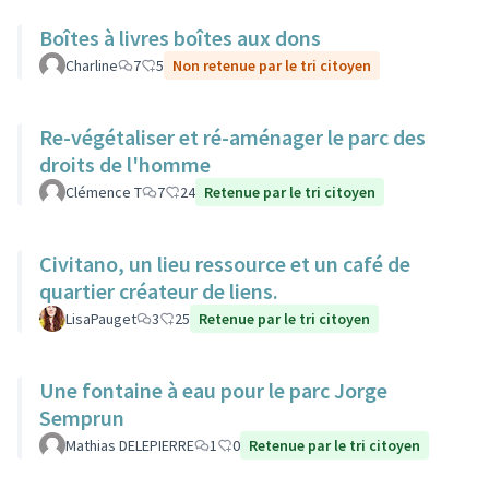
Boîtes à livres boîtes aux dons
Charline
7
5
Non retenue par le tri citoyen
Re-végétaliser et ré-aménager le parc des
droits de l'homme
Clémence T
7
24
Retenue par le tri citoyen
Civitano, un lieu ressource et un café de
quartier créateur de liens.
LisaPauget
3
25
Retenue par le tri citoyen
Une fontaine à eau pour le parc Jorge
Semprun
Mathias DELEPIERRE
1
0
Retenue par le tri citoyen