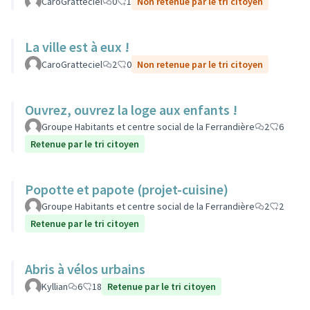
CaroGratteciel
0
1
Non retenue par le tri citoyen
La ville est à eux !
CaroGratteciel
2
0
Non retenue par le tri citoyen
Ouvrez, ouvrez la loge aux enfants !
Groupe Habitants et centre social de la Ferrandière
2
6
Retenue par le tri citoyen
Popotte et papote (projet-cuisine)
Groupe Habitants et centre social de la Ferrandière
2
2
Retenue par le tri citoyen
Abris à vélos urbains
Kyllian
6
18
Retenue par le tri citoyen