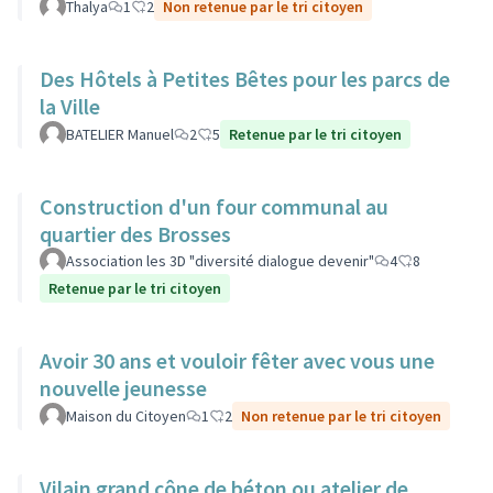
Thalya
1
2
Non retenue par le tri citoyen
Des Hôtels à Petites Bêtes pour les parcs de
la Ville
BATELIER Manuel
2
5
Retenue par le tri citoyen
Construction d'un four communal au
quartier des Brosses
Association les 3D "diversité dialogue devenir"
4
8
Retenue par le tri citoyen
Avoir 30 ans et vouloir fêter avec vous une
nouvelle jeunesse
Maison du Citoyen
1
2
Non retenue par le tri citoyen
Vilain grand cône de béton ou atelier de