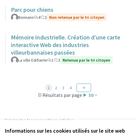
Parc pour chiens
Bonnano
4
2
Non retenue par le tri citoyen
Mémoire industrielle. Création d’une carte
interactive Web des industries
villeurbannaises passées
La ville Edifiante
1
3
Retenue par le tri citoyen
1
2
3
4
Résultats par page :
50
Voir toutes les propositions retirées
Informations sur les cookies utilisés sur le site web