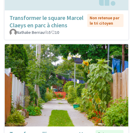
Transformer le square Marcel
Non retenue par
le tri citoyen
Claeys en parc à chiens
Nathalie Berriau
5
10