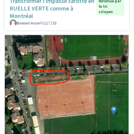
Transformer l’impasse carotte en
Retenue par
le tri
RUELLE VERTE comme à
citoyen
Montréal
Bonnet-Avon
11
33