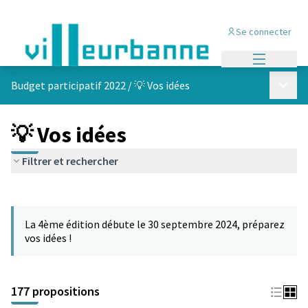
Se connecter
Menu princi
Menu p
Budget participatif 2022
/
💡 Vos idées
💡 Vos idées
Filtrer et rechercher
Passer la carte
Leaflet
|
©
OpenStreetMap
contributors
L'élément suivant est une carte qui présente les éléments de cet
+
La 4ème édition débute le 30 septembre 2024, préparez
−
vos idées !
177 propositions