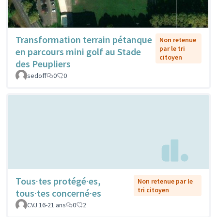
Transformation terrain pétanque
Non retenue
par le tri
en parcours mini golf au Stade
citoyen
des Peupliers
sedoff
0
0
Tous·tes protégé·es,
Non retenue par le
tri citoyen
tous·tes concerné·es
CVJ 16-21 ans
0
2