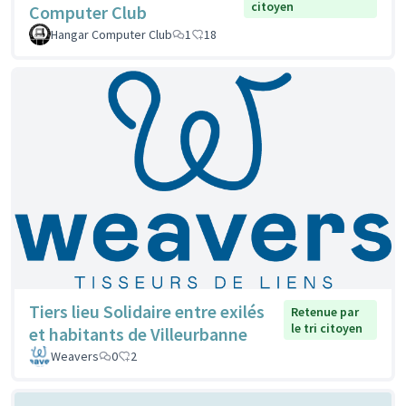
citoyen
Computer Club
Hangar Computer Club
1
18
Tiers lieu Solidaire entre exilés
Retenue par
le tri citoyen
et habitants de Villeurbanne
Weavers
0
2