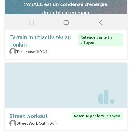
Terrain multiactivités au
Retenue par le tri
citoyen
Tonkin
Tonkinoise
0
8
Street workout
Retenue par le tri citoyen
Street Work Out
0
4