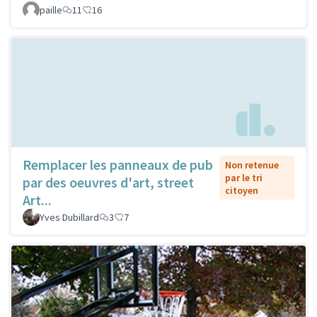
paille
11
16
Remplacer les panneaux de pub
Non retenue
par le tri
par des oeuvres d'art, street
citoyen
Art...
Yves Dubillard
3
7