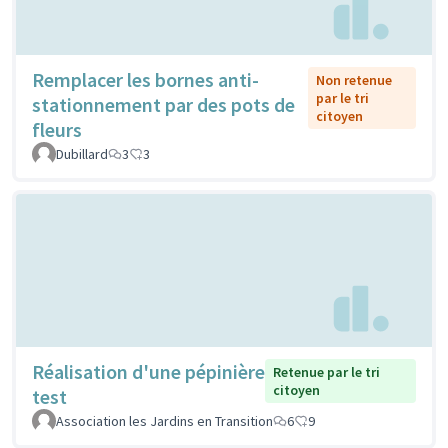
Remplacer les bornes anti-
Non retenue
par le tri
stationnement par des pots de
citoyen
fleurs
Dubillard
3
3
Réalisation d'une pépinière
Retenue par le tri
citoyen
test
Association les Jardins en Transition
6
9