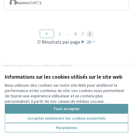
Nanimu
0
1
1
…
6
7
8
Résultats par page :
25
Voir toutes les propositions retirées
Informations sur les cookies utilisés sur le site web
Nous utilisons des cookies sur notre site Web pour améliorer la
Conditions d'utilisation
performance et les contenus du site. Les cookies nous permettent
Paramètres des cookies
de fournir une expérience utilisateur et un contenu plus
Participez Villeurbanne sur X
Participez Villeurbanne sur Facebook
Participez Villeurbanne sur Instagram
Participez Villeurbanne sur YouTube
personnalisés à partir de nos canaux de médias sociaux.
(Lien externe)
(Lien externe)
(Lien externe)
(Lien externe)
Tout accepter
Accepter seulement les cookies essentiels
Licence Cre
(Lien extern
Paramètres
(Lien externe)
Site réalisé grâce au
logiciel libre Decidim
.