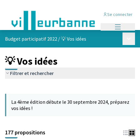
Se connecter
Menu princi
Menu p
Budget participatif 2022
/
💡 Vos idées
💡 Vos idées
Filtrer et rechercher
Passer la carte
Leaflet
|
©
OpenStreetMap
contributors
L'élément suivant est une carte qui présente les éléments de cet
+
La 4ème édition débute le 30 septembre 2024, préparez
−
vos idées !
177 propositions