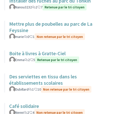
Installer des ruches au parc du Tonkin
Nanou3232
2
7
Retenue par le tri citoyen
Mettre plus de poubelles au parc de La
Feyssine
marie
0
1
Non retenue par le tri citoyen
Boite à livres à Gratte-Ciel
Emma
2
5
Retenue par le tri citoyen
Des serviettes en tissu dans les
établissements scolaires
Dubillard
1
10
Non retenue par le tri citoyen
Café solidaire
Nenni
2
4
Non retenue par le tri citoyen