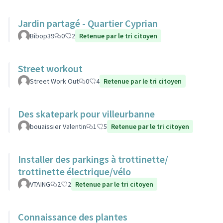
Jardin partagé - Quartier Cyprian
Bibop39
0
2
Retenue par le tri citoyen
Street workout
Street Work Out
0
4
Retenue par le tri citoyen
Des skatepark pour villeurbanne
bouaissier Valentin
1
5
Retenue par le tri citoyen
Installer des parkings à trottinette/
trottinette électrique/vélo
VTAING
2
2
Retenue par le tri citoyen
Connaissance des plantes