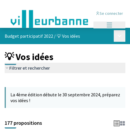
Se connecter
Menu princi
Menu p
Budget participatif 2022
/
💡 Vos idées
💡 Vos idées
Filtrer et rechercher
Passer la carte
Leaflet
|
©
OpenStreetMap
contributors
L'élément suivant est une carte qui présente les éléments de cet
+
La 4ème édition débute le 30 septembre 2024, préparez
−
vos idées !
177 propositions