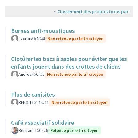
Classement des propositions par :
Bornes anti-moustiques
avcrois
2
6
Non retenue par le tri citoyen
Clotûrer les bacs à sables pour éviter que les
enfants jouent dans des crottes de chiens
Andrea
0
5
Non retenue par le tri citoyen
Plus de canisites
BENOIT
14
11
Non retenue par le tri citoyen
Café associatif solidaire
Bertrand
0
6
Retenue par le tri citoyen