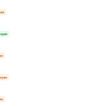
yen
itoyen
en
toyen
yen