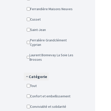
Ferrandière Maisons Neuves
Cusset
Saint-Jean
Perralière Grandclément
Cyprian
Laurent Bonnevay La Soie Les
Brosses
Catégorie
Tout
Confort et embellissement
Convivialité et solidarité