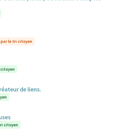
par le tri citoyen
 citoyen
réateur de liens.
oyen
euses
ri citoyen