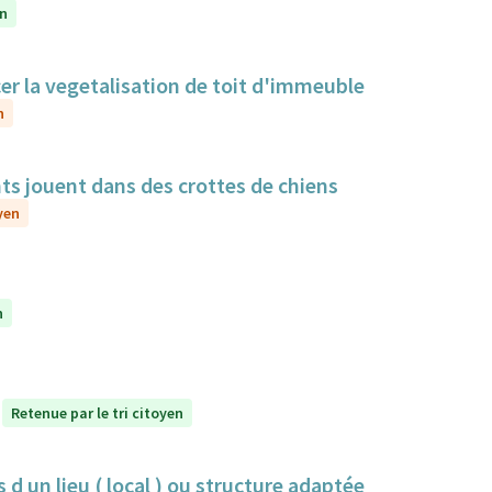
en
cer la vegetalisation de toit d'immeuble
n
nts jouent dans des crottes de chiens
yen
n
Retenue par le tri citoyen
 d un lieu ( local ) ou structure adaptée