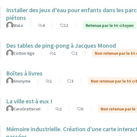
Installer des jeux d'eau pour enfants dans les par
piétons
WaLo
4
12
Retenue par le tri citoyen
Des tables de ping-pong à Jacques Monod
Cotton-tige
1
2
Non retenue par le tri
Boîtes à livres
Anonyme
1
3
Non retenue par le tri c
La ville est à eux !
CaroGratteciel
2
0
Non retenue par le 
Mémoire industrielle. Création d’une carte interac
passées