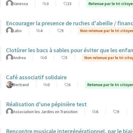
Vanessa
3
15
Retenue par le tri citoy
Encourager la presence de ruches d'abeille / finan
Labo
4
9
Non retenue par le tri citoye
Clotûrer les bacs à sables pour éviter que les enfa
Andrea
0
5
Non retenue par le tri cito
Café associatif solidaire
Bertrand
0
6
Retenue par le tri citoye
Réalisation d'une pépinière test
Association les Jardins en Transition
6
9
Rencontre musicale intergénérationnel, par le biais