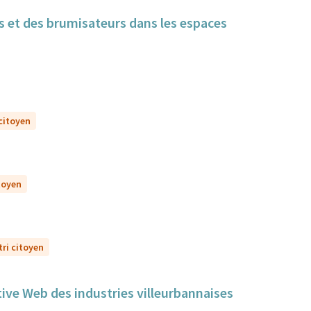
cs et des brumisateurs dans les espaces
 citoyen
itoyen
tri citoyen
tive Web des industries villeurbannaises