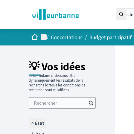
Accueil
Menu principal
/
Concertations
/
Budget participatif
Passer
L'élément
+
−
💡 Vos idées
Le formulaire ci-dessous filtre
dynamiquement les résultats de la
recherche lorsque les conditions de
recherche sont modifiées.
État