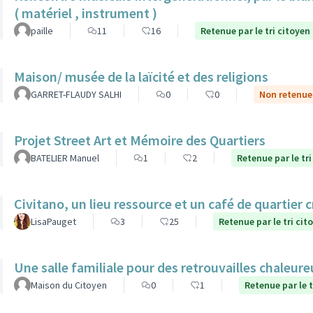
( matériel , instrument )
paille
11
16
Retenue par le tri citoyen
Maison/ musée de la laïcité et des religions
GARRET-FLAUDY SALHI
0
0
Non retenue 
Projet Street Art et Mémoire des Quartiers
BATELIER Manuel
1
2
Retenue par le tri
Civitano, un lieu ressource et un café de quartier c
LisaPauget
3
25
Retenue par le tri cit
Une salle familiale pour des retrouvailles chaleur
Maison du Citoyen
0
1
Retenue par le t