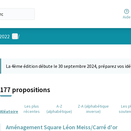
Aide
Menu utilisateur
 2022
/
 la carte
 suivant est une carte qui présente les éléments de cette page comm
La 4ème édition débute le 30 septembre 2024, préparez vos idé
177 propositions
Les plus
A-Z
Z-A (alphabétique
Les p
Aléatoire
récentes
(alphabétique)
inverse)
soute
Aménagement Square Léon Meiss/Carré d'or