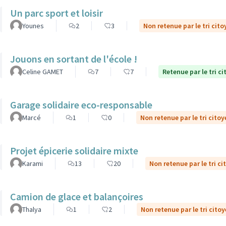
Un parc sport et loisir
Younes
2
3
Non retenue par le tri cito
Jouons en sortant de l'école !
Celine GAMET
7
7
Retenue par le tri c
Garage solidaire eco-responsable
Marcé
1
0
Non retenue par le tri citoy
Projet épicerie solidaire mixte
Karami
13
20
Non retenue par le tri ci
Camion de glace et balançoires
Thalya
1
2
Non retenue par le tri cito