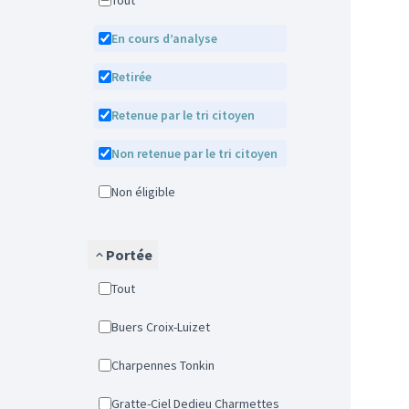
Tout
En cours d’analyse
Retirée
Retenue par le tri citoyen
Non retenue par le tri citoyen
Non éligible
Portée
Tout
Buers Croix-Luizet
Charpennes Tonkin
Gratte-Ciel Dedieu Charmettes