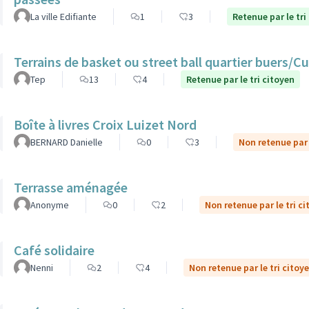
La ville Edifiante
1
3
Retenue par le tri
Terrains de basket ou street ball quartier buers/
Tep
13
4
Retenue par le tri citoyen
Boîte à livres Croix Luizet Nord
BERNARD Danielle
0
3
Non retenue par 
Terrasse aménagée
Anonyme
0
2
Non retenue par le tri c
Café solidaire
Nenni
2
4
Non retenue par le tri citoy