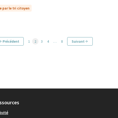
 par le tri citoyen
Précédent
1
2
3
4
…
8
Suivant
ssources
ivité