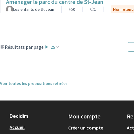
Aménager le parc du centre de St-Jean
Les enfants de St Jean
0
1
Non retenue
Résultats par page :
25
Voir toutes les propositions retirées
Decidim
Mon compte
Re
Accueil
Créer un compte
Act