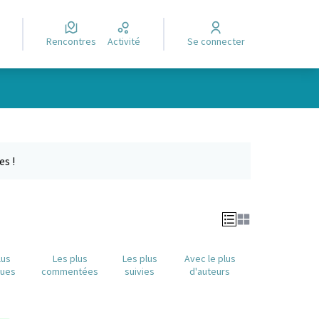
Rencontres
Activité
Se connecter
Leaflet
|
©
OpenStreetMap
contributors
e des points de carte. L'élément peut être utilisé avec un lecteur
es !
lus
Les plus
Les plus
Avec le plus
nues
commentées
suivies
d'auteurs