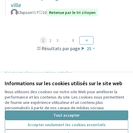
ville
Chipson
7
10
Retenue par le tri citoyen
1
2
3
…
8
Résultats par page :
25
Voir toutes les propositions retirées
Informations sur les cookies utilisés sur le site web
Nous utilisons des cookies sur notre site Web pour améliorer la
Conditions d'utilisation
performance et les contenus du site. Les cookies nous permettent
Paramètres des cookies
de fournir une expérience utilisateur et un contenu plus
Participez Villeurbanne sur X
Participez Villeurbanne sur Facebook
Participez Villeurbanne sur Instagram
Participez Villeurbanne sur YouTube
personnalisés à partir de nos canaux de médias sociaux.
(Lien externe)
(Lien externe)
(Lien externe)
(Lien externe)
Tout accepter
Accepter seulement les cookies essentiels
Licence Cre
(Lien extern