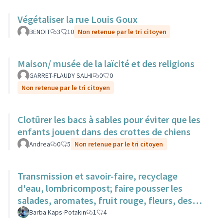
Végétaliser la rue Louis Goux
BENOIT
3
10
Non retenue par le tri citoyen
Maison/ musée de la laïcité et des religions
GARRET-FLAUDY SALHI
0
0
Non retenue par le tri citoyen
Clotûrer les bacs à sables pour éviter que les
enfants jouent dans des crottes de chiens
Andrea
0
5
Non retenue par le tri citoyen
Transmission et savoir-faire, recyclage
d'eau, lombricompost; faire pousser les
salades, aromates, fruit rouge, fleurs, des
surfaces sur des toits.
Barba Kaps-Potakin
1
4