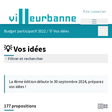
Se connecter
Menu princi
Menu p
Budget participatif 2022
/
💡 Vos idées
💡 Vos idées
Filtrer et rechercher
Passer la carte
Leaflet
|
©
OpenStreetMap
contributors
L'élément suivant est une carte qui présente les éléments de cet
+
La 4ème édition débute le 30 septembre 2024, préparez
−
vos idées !
177 propositions