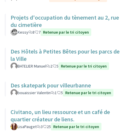
Projets d'occupation du tènement au 2, rue
du cimetière
Kessy
8
7
Retenue par le tri citoyen
Des Hôtels à Petites Bêtes pour les parcs de
la Ville
BATELIER Manuel
2
5
Retenue par le tri citoyen
Des skatepark pour villeurbanne
bouaissier Valentin
1
5
Retenue par le tri citoyen
Civitano, un lieu ressource et un café de
quartier créateur de liens.
LisaPauget
3
25
Retenue par le tri citoyen