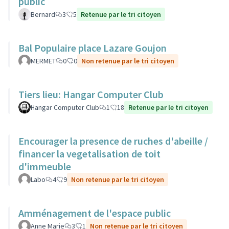
public
Bernard
3
5
Retenue par le tri citoyen
Bal Populaire place Lazare Goujon
MERMET
0
0
Non retenue par le tri citoyen
Tiers lieu: Hangar Computer Club
Hangar Computer Club
1
18
Retenue par le tri citoyen
Encourager la presence de ruches d'abeille /
financer la vegetalisation de toit
d'immeuble
Labo
4
9
Non retenue par le tri citoyen
Amménagement de l'espace public
Anne Marie
3
1
Non retenue par le tri citoyen