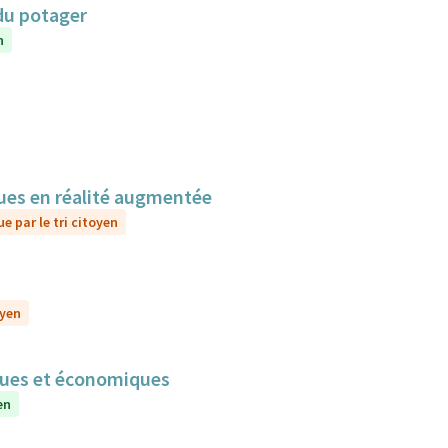
du potager
n
sques en réalité augmentée
e par le tri citoyen
oyen
iques et économiques
en