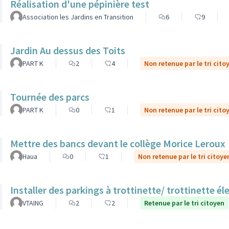
Réalisation d'une pépinière test
Association les Jardins en Transition
6
9
Jardin Au dessus des Toits
PART K
2
4
Non retenue par le tri cito
Tournée des parcs
PART K
0
1
Non retenue par le tri cito
Mettre des bancs devant le collège Morice Leroux
Haua
0
1
Non retenue par le tri citoye
Installer des parkings à trottinette/ trottinette él
VTAING
2
2
Retenue par le tri citoyen