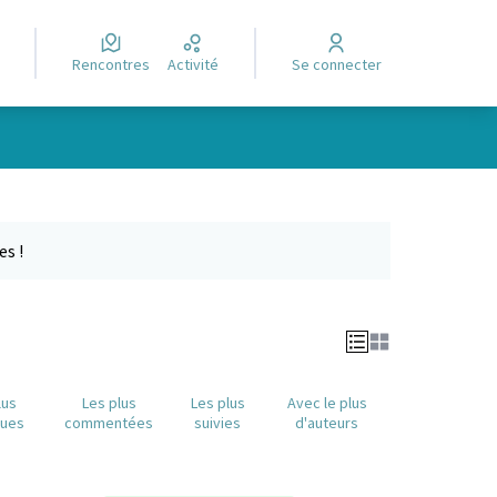
Rencontres
Activité
Se connecter
Leaflet
|
©
OpenStreetMap
contributors
e des points de carte. L'élément peut être utilisé avec un lecteur
es !
lus
Les plus
Les plus
Avec le plus
nues
commentées
suivies
d'auteurs