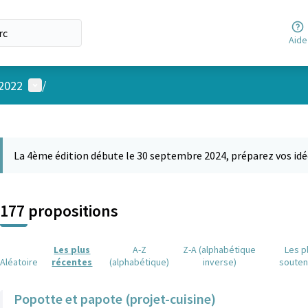
Aide
Menu utilisateur
 2022
/
 la carte
 suivant est une carte qui présente les éléments de cette page comm
La 4ème édition débute le 30 septembre 2024, préparez vos idé
177 propositions
Les plus
A-Z
Z-A (alphabétique
Les p
Aléatoire
récentes
(alphabétique)
inverse)
soute
Popotte et papote (projet-cuisine)