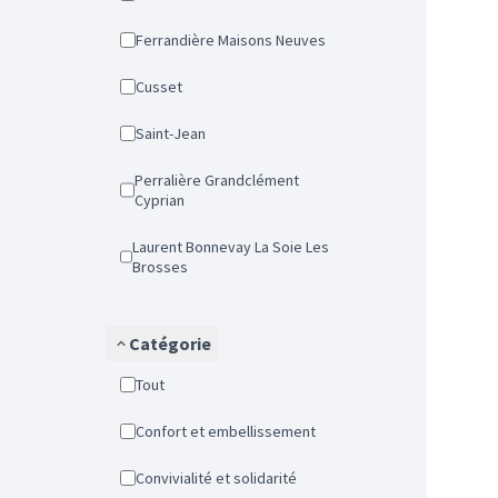
Ferrandière Maisons Neuves
Cusset
Saint-Jean
Perralière Grandclément
Cyprian
Laurent Bonnevay La Soie Les
Brosses
Catégorie
Tout
Confort et embellissement
Convivialité et solidarité