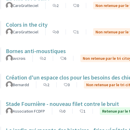
CaroGratteciel
2
0
Non retenue par le 
Colors in the city
CaroGratteciel
0
1
Non retenue par le 
Bornes anti-moustiques
avcrois
2
6
Non retenue par le tri cit
Création d'un espace clos pour les besoins des ch
Bernardd
2
0
Non retenue par le tri c
Stade Fournière - nouveau filet contre le bruit
Association FCDFP
0
1
Retenue par le 