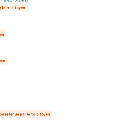
 (1850-2050)
 le tri citoyen
yen
yen
on retenue par le tri citoyen