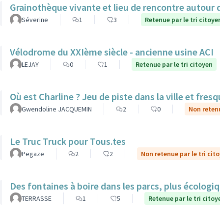
Grainothèque vivante et lieu de rencontre autour 
Séverine
1
3
Retenue par le tri citoye
Vélodrome du XXIème siècle - ancienne usine ACI
LEJAY
0
1
Retenue par le tri citoyen
Où est Charline ? Jeu de piste dans la ville et fre
Gwendoline JACQUEMIN
2
0
Non retenu
Le Truc Truck pour Tous.tes
Pegaze
2
2
Non retenue par le tri cit
Des fontaines à boire dans les parcs, plus écolog
TERRASSE
1
5
Retenue par le tri citoy