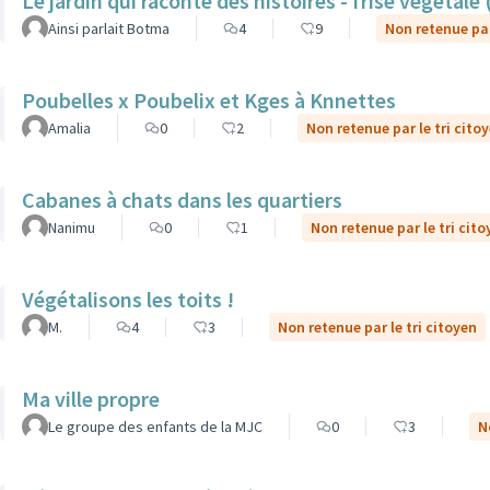
Le jardin qui raconte des histoires - frise végétale
Ainsi parlait Botma
4
9
Non retenue par
Poubelles x Poubelix et Kges à Knnettes
Amalia
0
2
Non retenue par le tri cito
Cabanes à chats dans les quartiers
Nanimu
0
1
Non retenue par le tri cito
Végétalisons les toits !
M.
4
3
Non retenue par le tri citoyen
Ma ville propre
Le groupe des enfants de la MJC
0
3
N