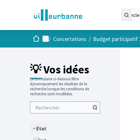
Accueil
Menu principal
/
Concertations
/
Budget participatif
Passer
L'élément
+
−
💡 Vos idées
Le formulaire ci-dessous filtre
dynamiquement les résultats de la
recherche lorsque les conditions de
recherche sont modifiées.
État