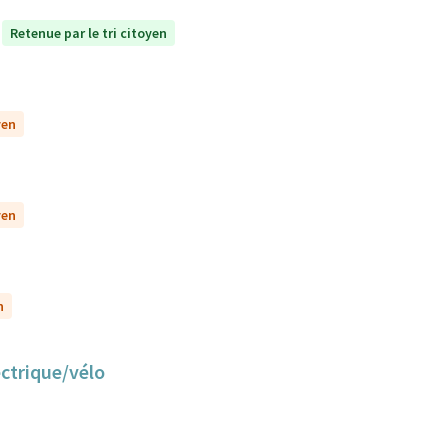
Retenue par le tri citoyen
yen
yen
n
ectrique/vélo