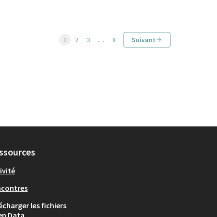
1
2
3
…
8
Suivant
ssources
ivité
ncontres
écharger les fichiers
en Data