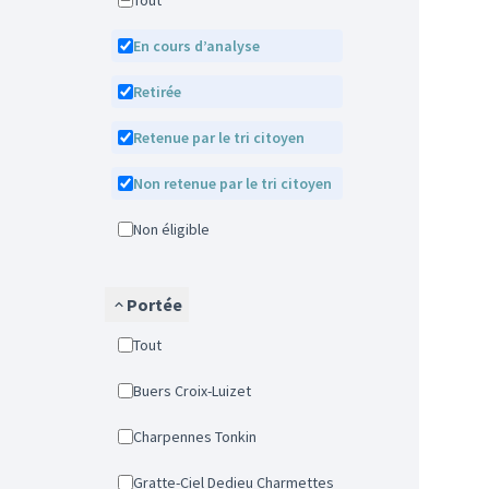
Tout
En cours d’analyse
Retirée
Retenue par le tri citoyen
Non retenue par le tri citoyen
Non éligible
Portée
Tout
Buers Croix-Luizet
Charpennes Tonkin
Gratte-Ciel Dedieu Charmettes