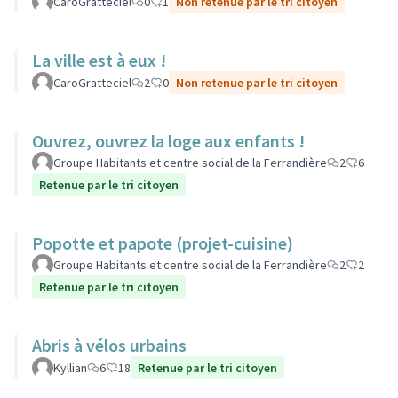
CaroGratteciel
0
1
Non retenue par le tri citoyen
La ville est à eux !
CaroGratteciel
2
0
Non retenue par le tri citoyen
Ouvrez, ouvrez la loge aux enfants !
Groupe Habitants et centre social de la Ferrandière
2
6
Retenue par le tri citoyen
Popotte et papote (projet-cuisine)
Groupe Habitants et centre social de la Ferrandière
2
2
Retenue par le tri citoyen
Abris à vélos urbains
Kyllian
6
18
Retenue par le tri citoyen