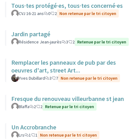
Tous·tes protégé·es, tous·tes concerné·es
CVJ 16-21 ans
0
2
Non retenue par le tri citoyen
Jardin partagé
Résidence Jean-jaurès
3
2
Retenue par le tri citoyen
Remplacer les panneaux de pub par des
oeuvres d'art, street Art...
Yves Dubillard
3
7
Non retenue par le tri citoyen
Fresque du renouveau villeurbanne st jean
Blaffa
2
2
Retenue par le tri citoyen
Un Accrobranche
Lrs
1
1
Non retenue par le tri citoyen