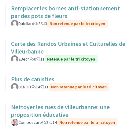
Remplacer les bornes anti-stationnement
par des pots de fleurs
Dubillard
3
3
Non retenue par le tri citoyen
Carte des Randos Urbaines et Culturelles de
Villeurbanne
2Bech
0
11
Retenue par le tri citoyen
Plus de canisites
BENOIT
14
11
Non retenue par le tri citoyen
Nettoyer les rues de villeurbanne: une
proposition éducative
Combescure
2
14
Non retenue par le tri citoyen