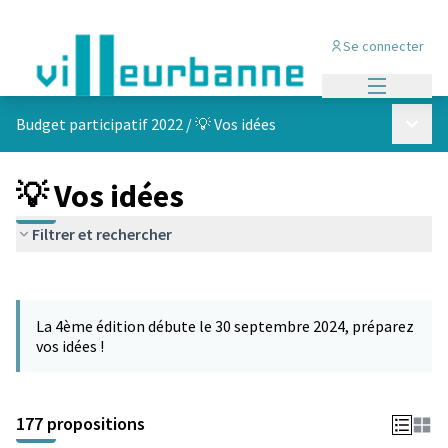
Se connecter
Menu princi
Menu p
Budget participatif 2022
/
💡 Vos idées
💡 Vos idées
Filtrer et rechercher
Passer la carte
Leaflet
|
©
OpenStreetMap
contributors
L'élément suivant est une carte qui présente les éléments de cet
+
La 4ème édition débute le 30 septembre 2024, préparez
−
vos idées !
177 propositions