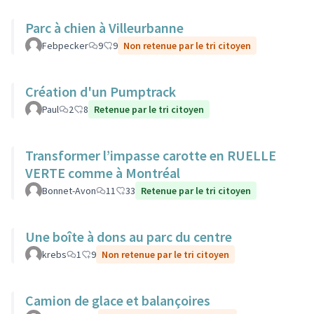
Parc à chien à Villeurbanne
Febpecker
9
9
Non retenue par le tri citoyen
Création d'un Pumptrack
Paul
2
8
Retenue par le tri citoyen
Transformer l’impasse carotte en RUELLE
VERTE comme à Montréal
Bonnet-Avon
11
33
Retenue par le tri citoyen
Une boîte à dons au parc du centre
krebs
1
9
Non retenue par le tri citoyen
Camion de glace et balançoires