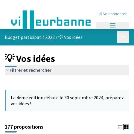
Se connecter
Menu princi
Menu p
Budget participatif 2022
/
💡 Vos idées
💡 Vos idées
Filtrer et rechercher
Passer la carte
Leaflet
|
©
OpenStreetMap
contributors
L'élément suivant est une carte qui présente les éléments de cet
+
La 4ème édition débute le 30 septembre 2024, préparez
−
vos idées !
177 propositions