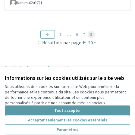
Nanimu
0
1
1
…
6
7
8
Résultats par page :
20
Voir toutes les propositions retirées
Informations sur les cookies utilisés sur le site web
Nous utilisons des cookies sur notre site Web pour améliorer la
Conditions d'utilisation
performance et les contenus du site. Les cookies nous permettent
Paramètres des cookies
de fournir une expérience utilisateur et un contenu plus
Participez Villeurbanne sur X
Participez Villeurbanne sur Facebook
Participez Villeurbanne sur Instagram
Participez Villeurbanne sur YouTube
personnalisés à partir de nos canaux de médias sociaux.
(Lien externe)
(Lien externe)
(Lien externe)
(Lien externe)
Tout accepter
Accepter seulement les cookies essentiels
Licence Cre
(Lien extern
Paramètres
(Lien externe)
Site réalisé grâce au
logiciel libre Decidim
.