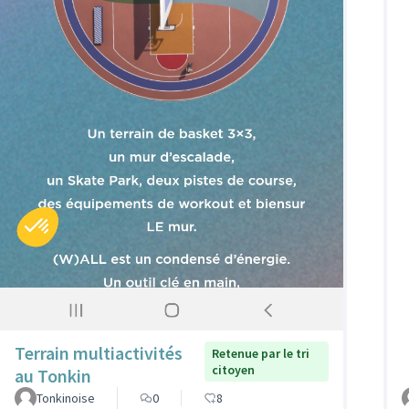
Terrain multiactivités
Retenue par le tri
citoyen
au Tonkin
Tonkinoise
0
8