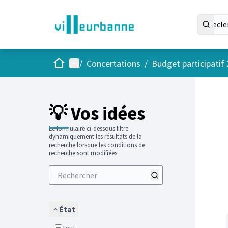
Accueil
Menu principal
/
Concertations
/
Budget participatif
Passer
L'élément
+
−
💡 Vos idées
Le formulaire ci-dessous filtre
dynamiquement les résultats de la
recherche lorsque les conditions de
recherche sont modifiées.
État