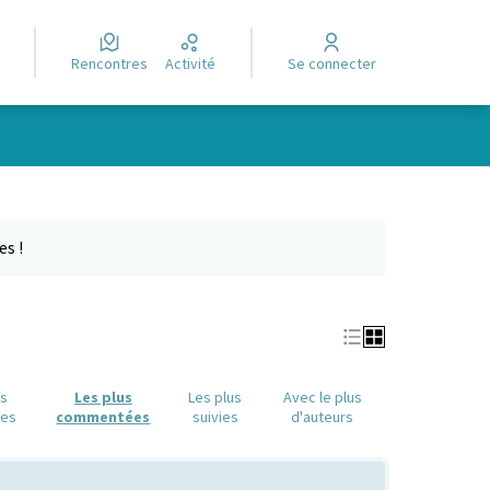
Rencontres
Activité
Se connecter
Leaflet
|
©
OpenStreetMap
contributors
e des points de carte. L'élément peut être utilisé avec un lecteur
es !
us
Les plus
Les plus
Avec le plus
ues
commentées
suivies
d'auteurs