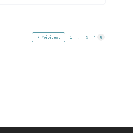
Précédent
1
…
6
7
8