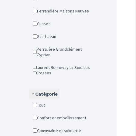
Ferrandière Maisons Neuves
Cusset
Saint-Jean
Perralière Grandclément
Cyprian
Laurent Bonnevay La Soie Les
Brosses
Catégorie
Tout
Confort et embellissement
Convivialité et solidarité