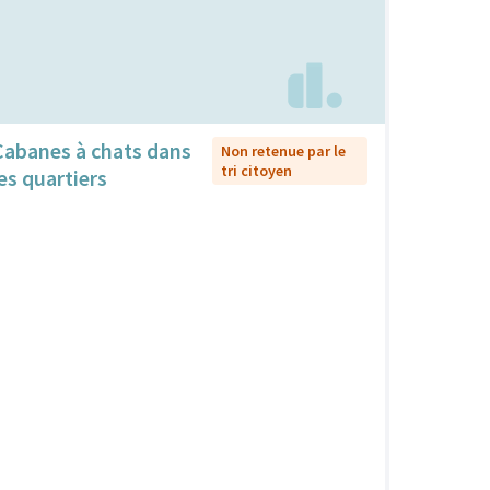
Cabanes à chats dans
Non retenue par le
tri citoyen
les quartiers