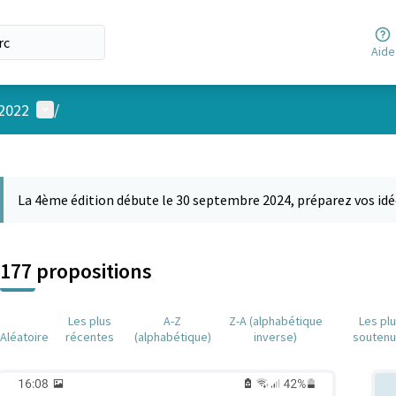
Aide
Menu utilisateur
 2022
/
 la carte
 suivant est une carte qui présente les éléments de cette page comm
La 4ème édition débute le 30 septembre 2024, préparez vos idé
177 propositions
Les plus
A-Z
Z-A (alphabétique
Les pl
Aléatoire
récentes
(alphabétique)
inverse)
souten