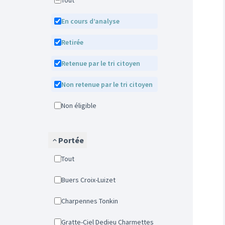
Tout
En cours d’analyse
Retirée
Retenue par le tri citoyen
Non retenue par le tri citoyen
Non éligible
Portée
Tout
Buers Croix-Luizet
Charpennes Tonkin
Gratte-Ciel Dedieu Charmettes