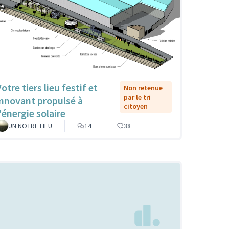
otre tiers lieu festif et
Non retenue
par le tri
innovant propulsé à
citoyen
'énergie solaire
UN NOTRE LIEU
14
38