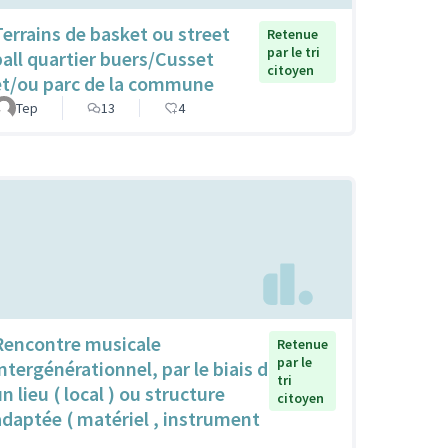
Terrains de basket ou street
Retenue
par le tri
ball quartier buers/Cusset
citoyen
et/ou parc de la commune
Tep
13
4
Rencontre musicale
Retenue
par le
intergénérationnel, par le biais d
tri
n lieu ( local ) ou structure
citoyen
adaptée ( matériel , instrument