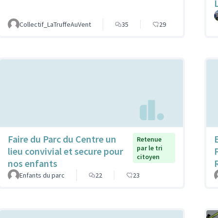
Collectif_LaTruffeAuVent
35
29
Faire du Parc du Centre un
Retenue
par le tri
lieu convivial et secure pour
citoyen
nos enfants
Enfants du parc
22
23