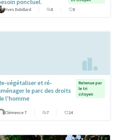
besoin ponctuel.
Yves Dubillard
8
8
Re-végétaliser et ré-
Retenue par
le tri
aménager le parc des droits
citoyen
de l'homme
Clémence T
7
24