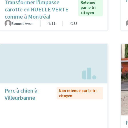
Transformer l’impasse
Retenue
par le tri
carotte en RUELLE VERTE
citoyen
comme à Montréal
Bonnet-Avon
11
33
Parc à chien à
Non retenue par le tri
citoyen
Villeurbanne