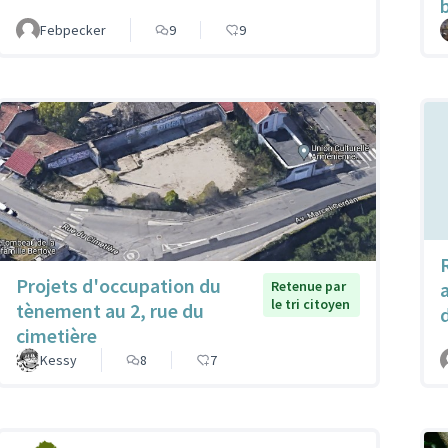
Febpecker
9
9
Projets d'occupation du
Retenue par
le tri citoyen
tènement au 2, rue du
cimetière
Kessy
8
7