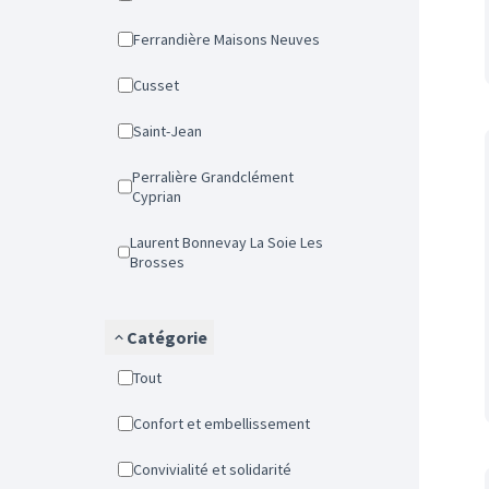
Ferrandière Maisons Neuves
Cusset
Saint-Jean
Perralière Grandclément
Cyprian
Laurent Bonnevay La Soie Les
Brosses
Catégorie
Tout
Confort et embellissement
Convivialité et solidarité