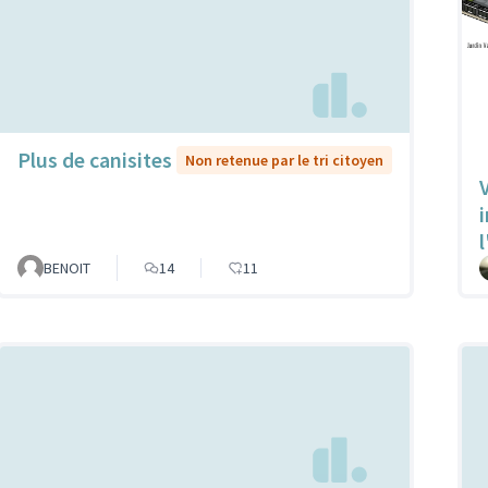
Plus de canisites
Non retenue par le tri citoyen
V
l
BENOIT
14
11