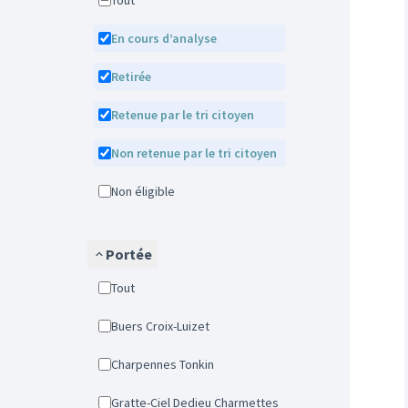
Tout
En cours d’analyse
Retirée
Retenue par le tri citoyen
Non retenue par le tri citoyen
Non éligible
Portée
Tout
Buers Croix-Luizet
Charpennes Tonkin
Gratte-Ciel Dedieu Charmettes