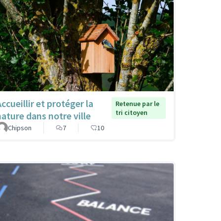
ccueillir et protéger la
Retenue par le
tri citoyen
nature dans notre ville
Chipson
7
10