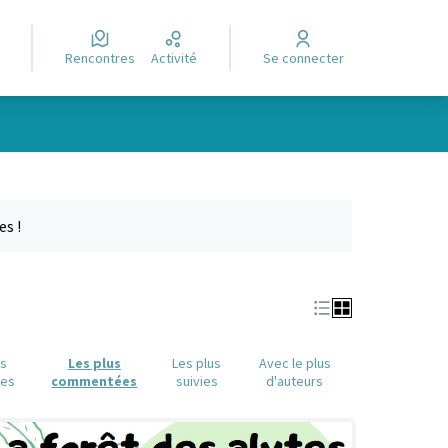
Rencontres
Activité
Se connecter
Leaflet
|
©
OpenStreetMap
contributors
e des points de carte. L'élément peut être utilisé avec un lecteur
es !
us
Les plus
Les plus
Avec le plus
ues
commentées
suivies
d'auteurs