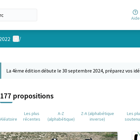
Aide
Menu utilisateur
 2022
/
 la carte
 suivant est une carte qui présente les éléments de cette page comm
La 4ème édition débute le 30 septembre 2024, préparez vos idé
177 propositions
Les plus
A-Z
Z-A (alphabétique
Les pl
Aléatoire
récentes
(alphabétique)
inverse)
souten