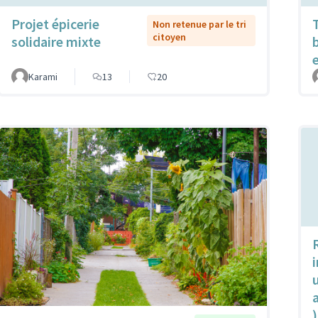
Projet épicerie
Non retenue par le tri
citoyen
solidaire mixte
Karami
13
20
u
)