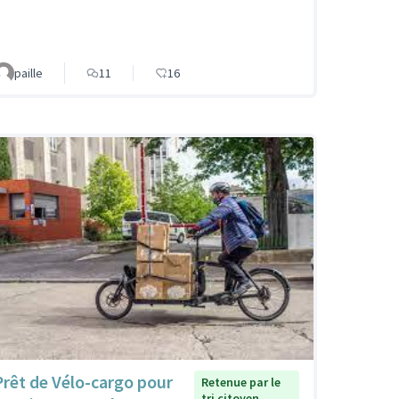
paille
11
16
Prêt de Vélo-cargo pour
Retenue par le
tri citoyen