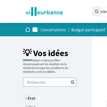
Accueil
Menu principal
/
Concertations
/
Budget participatif
Passer
L'élément
+
−
💡 Vos idées
Le formulaire ci-dessous filtre
dynamiquement les résultats de la
recherche lorsque les conditions de
recherche sont modifiées.
État