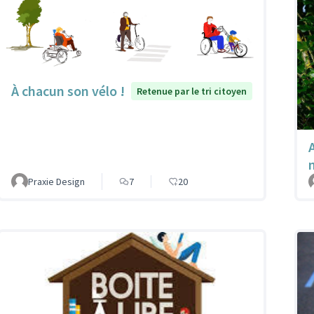
À chacun son vélo !
Retenue par le tri citoyen
A
Praxie Design
7
20